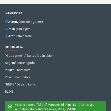
MANS KONTS
Autorizēties (ielogoties)
Mani pasūtījumi
Aizmirsta parole
INFORMĀCIJA
"Goda ģimene" kartes īpašniekiem
Saņemšana/Piegāde
Pirkumu noteikumi
Privātuma politika
"BĒBIS" Dāvanu karte
BLOG
Veikala adrese: "BĒBIS"
Mārupes 8d, Rīga, LV-1002, Latvija
Autostāvvieta: Ventspils iela 4, Rīga, LV-1002