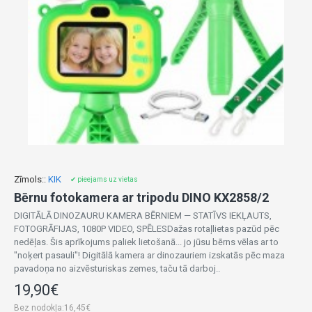
Zīmols::
KIK
✔ pieejams uz vietas
Bērnu fotokamera ar tripodu DINO KX2858/2
DIGITĀLĀ DINOZAURU KAMERA BĒRNIEM — STATĪVS IEKĻAUTS,
FOTOGRĀFIJAS, 1080P VIDEO, SPĒLESDažas rotaļlietas pazūd pēc
nedēļas. Šis aprīkojums paliek lietošanā... jo jūsu bērns vēlas ar to
"noķert pasauli"! Digitālā kamera ar dinozauriem izskatās pēc maza
pavadoņa no aizvēsturiskas zemes, taču tā darboj..
19,90€
Bez nodokļa:16,45€