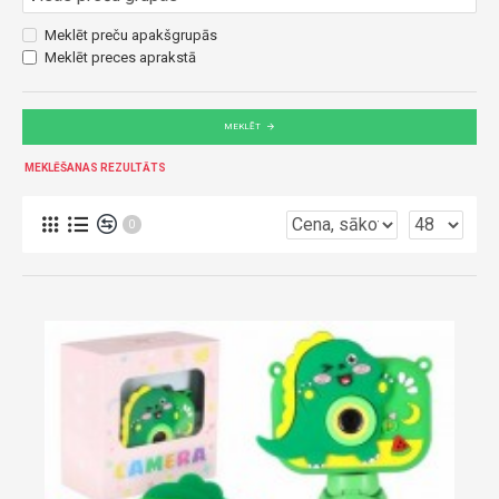
Meklēt preču apakšgrupās
Meklēt preces aprakstā
MEKLĒT
MEKLĒŠANAS REZULTĀTS
0