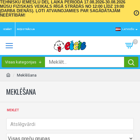
TEHNISKU IEMESLU DĒĻ LAIKA PERIODĀ 17.08.2026-30.08.2026
MŪSU FIZISKAIS VEIKALS RĪGĀ STRĀDĀS NO 12:00 LĪDZ 19:00
(DARBA DIENĀS). ĻOTI ATVAINOJAMIES PAR SAGĀDĀTAJĀM
NEĒRTĪBĀM!
IENĀKT
REĢISTRĀCIJA
LATVIEŠU
0
Visas kategorijas
Meklēšana
MEKLĒŠANA
MEKLĒT