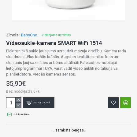
Zīmols::
BabyOno
✔ pieejams uz vietas
Videoaukle-kamera SMART WiFi 1514
Elektroniskā aukle ļaus jums uzraudzīt mazuļa drošību. Kamera rada
skaidrus attēlus košās krāsās. Augstas kvalitātes mikrofons un
skaļrunis ļauj sazināties ar bērnu attālināti.Pateicoties mobilajai
lietojumprogrammai TUYA, varat vadīt video auklīti no tālruņa vai
planšetdatora. Viedās kameras sensor..
35,90€
Bez nodokļa:29,67€
IELIKT GROZĀ
Uzdot jautājumu
...saraksta beigas.