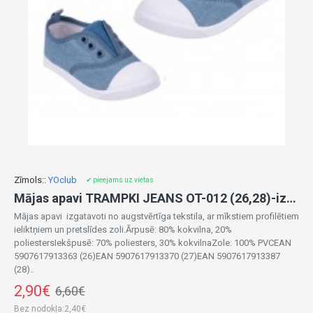
Zīmols::
YOclub
✔ pieejams uz vietas
Mājas apavi TRAMPKI JEANS OT-012 (26,28)-izpārdošana
Mājas apavi izgatavoti no augstvērtīga tekstila, ar mīkstiem profilētiem
ieliktņiem un pretslīdes zoli.Ārpusē: 80% kokvilna, 20%
poliestersIekšpusē: 70% poliesters, 30% kokvilnaZole: 100% PVCEAN
5907617913363 (26)EAN 5907617913370 (27)EAN 5907617913387
(28)..
2,90€
6,60€
Bez nodokļa:2,40€