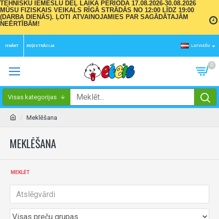
TEHNISKU IEMESLU DĒĻ LAIKA PERIODĀ 17.08.2026-30.08.2026
MŪSU FIZISKAIS VEIKALS RĪGĀ STRĀDĀS NO 12:00 LĪDZ 19:00
(DARBA DIENĀS). ĻOTI ATVAINOJAMIES PAR SAGĀDĀTAJĀM
NEĒRTĪBĀM!
IENĀKT
REĢISTRĀCIJA
LATVIEŠU
0
Visas kategorijas
Meklēšana
MEKLĒŠANA
MEKLĒT