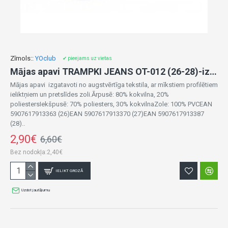
Zīmols::
YOclub
✔ pieejams uz vietas
Mājas apavi TRAMPKI JEANS OT-012 (26-28)-izpārdošana
Mājas apavi izgatavoti no augstvērtīga tekstila, ar mīkstiem profilētiem
ieliktņiem un pretslīdes zoli.Ārpusē: 80% kokvilna, 20%
poliestersIekšpusē: 70% poliesters, 30% kokvilnaZole: 100% PVCEAN
5907617913363 (26)EAN 5907617913370 (27)EAN 5907617913387
(28)..
2,90€
6,60€
Bez nodokļa:2,40€
IELIKT GROZĀ
Uzdot jautājumu