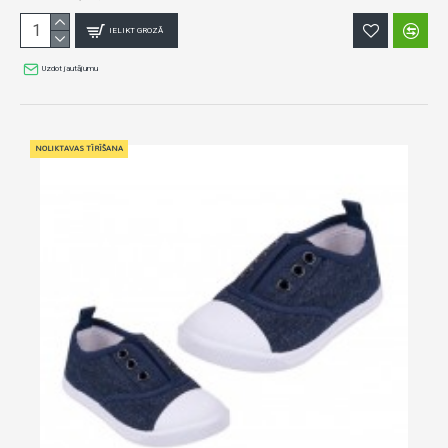
IELIKT GROZĀ
Uzdot jautājumu
NOLIKTAVAS TĪRĪŠANA