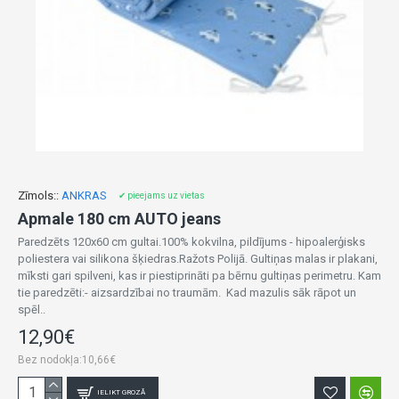
Zīmols::
ANKRAS
✔ pieejams uz vietas
Apmale 180 cm AUTO jeans
Paredzēts 120x60 cm gultai.100% kokvilna, pildījums - hipoalerģisks
poliestera vai silikona šķiedras.Ražots Polijā. Gultiņas malas ir plakani,
mīksti gari spilveni, kas ir piestiprināti pa bērnu gultiņas perimetru. Kam
tie paredzēti:- aizsardzībai no traumām. Kad mazulis sāk rāpot un
spēl..
12,90€
Bez nodokļa:10,66€
IELIKT GROZĀ