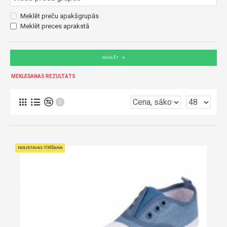
Meklēt preču apakšgrupās
Meklēt preces aprakstā
MEKLĒT
MEKLĒŠANAS REZULTĀTS
0
NOLIKTAVAS TĪRĪŠANA