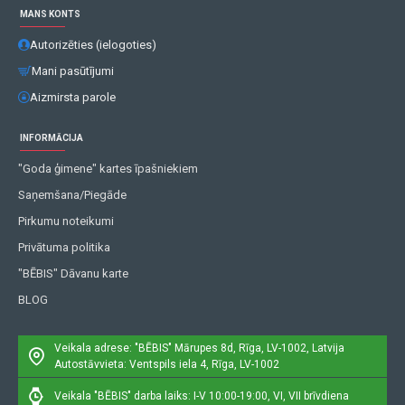
MANS KONTS
Autorizēties (ielogoties)
Mani pasūtījumi
Aizmirsta parole
INFORMĀCIJA
"Goda ģimene" kartes īpašniekiem
Saņemšana/Piegāde
Pirkumu noteikumi
Privātuma politika
"BĒBIS" Dāvanu karte
BLOG
Veikala adrese: "BĒBIS"
Mārupes 8d, Rīga, LV-1002, Latvija
Autostāvvieta: Ventspils iela 4, Rīga, LV-1002
Veikala "BĒBIS" darba laiks: I-V 10:00-19:00, VI, VII brīvdiena