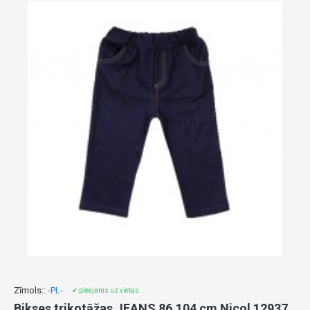
Zīmols::
-PL-
✔ pieejams uz vietas
Bikses trikotāžas JEANS 86,104 cm Nicol 12937