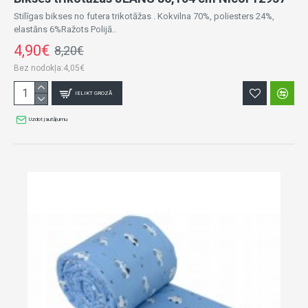
Stilīgas bikses no futera trikotāžas . Kokvilna 70%, poliesters 24%,
elastāns 6%Ražots Polijā..
4,90€
8,20€
Bez nodokļa:4,05€
IELIKT GROZĀ
Uzdot jautājumu