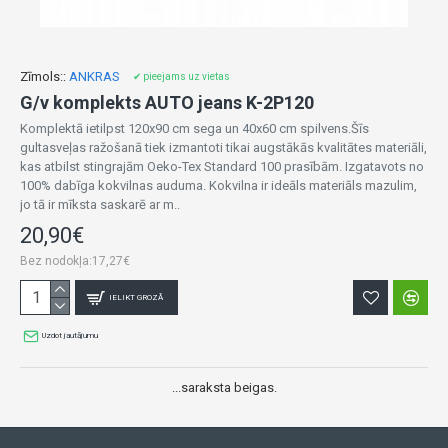
Zīmols::
ANKRAS
✔ pieejams uz vietas
G/v komplekts AUTO jeans K-2P120
Komplektā ietilpst 120x90 cm sega un 40x60 cm spilvens.Šīs
gultasveļas ražošanā tiek izmantoti tikai augstākās kvalitātes materiāli,
kas atbilst stingrajām Oeko-Tex Standard 100 prasībām. Izgatavots no
100% dabīga kokvilnas auduma. Kokvilna ir ideāls materiāls mazulim,
jo ​​tā ir mīksta saskarē ar m..
20,90€
Bez nodokļa:17,27€
IELIKT GROZĀ
Uzdot jautājumu
...saraksta beigas.