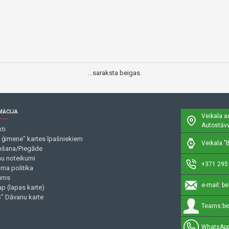
...saraksta beigas.
MĀCIJA
Veikala a
Autostāvv
ti
 ģimene" kartes īpašniekiem
Veikala "B
šana/Piegāde
mu noteikumi
+371 295
uma politika
ums
e-mail:
be
p (lapas karte)
" Dāvanu karte
Teams:
be
WhatsApp