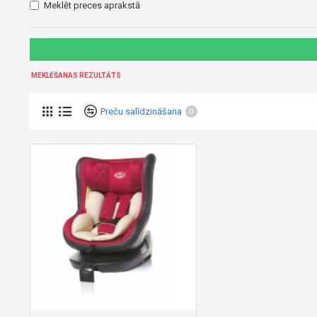
Meklēt preces aprakstā
MEKLĒŠANAS REZULTĀTS
Preču salīdzināšana
0