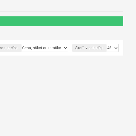
nas secība:
Skatīt vienlaicīgi: