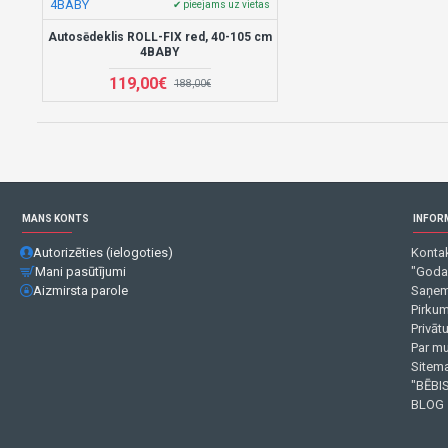
4BABY
✔ pieejams uz vietas
Autosēdeklis ROLL-FIX red, 40-105 cm
4BABY
119,00€
188,00€
MANS KONTS
INFOR
Autorizēties (ielogoties)
Kontak
Mani pasūtījumi
"Goda
Aizmirsta parole
Saņem
Pirku
Privāt
Par m
Sitema
"BĒBIS
BLOG