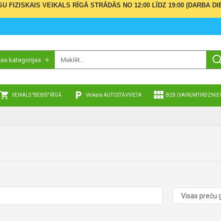
ŪSU FIZISKAIS VEIKALS RĪGĀ STRĀDĀS NO 12:00 LĪDZ 19:00 (DARBA
sas kategorijas
VEIKALS "BĒBIS" RĪGĀ
Veikala AUTOSTĀVVIETA
B2B (VAIRUMTIRDZNIE