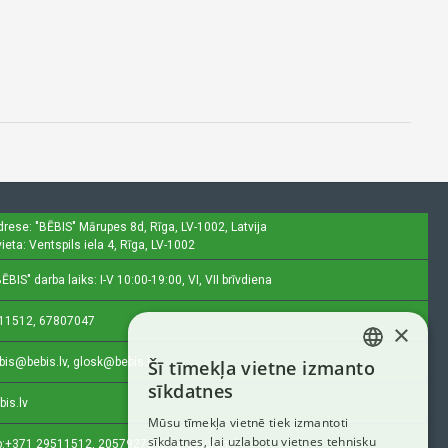
drese: "BĒBIS"
Mārupes 8d, Rīga, LV-1002, Latvija
ieta: Ventspils iela 4, Rīga, LV-1002
ĒBIS" darba laiks: I-V 10:00-19:00, VI, VII brīvdiena
11512, 67807047
×
bis@bebis.lv, glosk@bebis.lv
Šī tīmekļa vietne izmanto
LATVIAN
sīkdatnes
bis.lv
RUSSIAN
Mūsu tīmekļa vietnē tiek izmantoti
sīkdatnes, lai uzlabotu vietnes tehnisku
ENGLISH
:
+371 29511512, 20579272 (tikai ziņojumi)