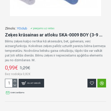
Zīmols::
YOclub
✔ pieejams uz vietas
Zeķes krāsainas ar atloku SKA-0009 BOY (3-9 mēn.)
Bērnu zeķes kalpo ne tikai kā aksesuārs, bet, galvenais, veic
aizsargfunkciju. Kokvilnas zeķes palīdz uzturēt pareizu bērna ķermeņa
temperatūru. Nodrošina lielisku gaisa cirkulāciju, tāpēc tās var valkāt
pat ļoti siltās dienās. Bērnu zeķes ir nepieciešams apģērba elements
jau no dzimšanas. M..
0,99€
1,29€
Bez nodokļa:0,82€
IELIKT GROZĀ
Uzdot jautājumu