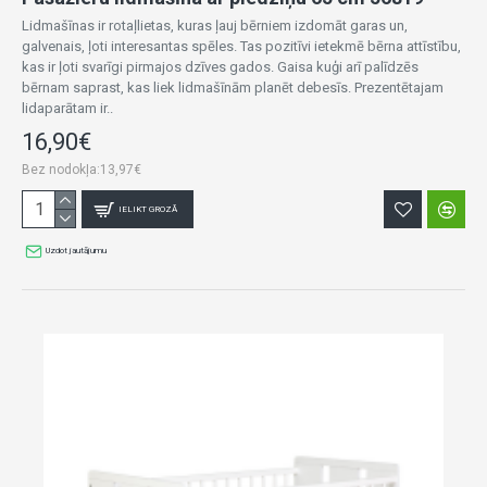
Lidmašīnas ir rotaļlietas, kuras ļauj bērniem izdomāt garas un,
galvenais, ļoti interesantas spēles. Tas pozitīvi ietekmē bērna attīstību,
kas ir ļoti svarīgi pirmajos dzīves gados. Gaisa kuģi arī palīdzēs
bērnam saprast, kas liek lidmašīnām planēt debesīs. Prezentētajam
lidaparātam ir..
16,90€
Bez nodokļa:13,97€
IELIKT GROZĀ
Uzdot jautājumu