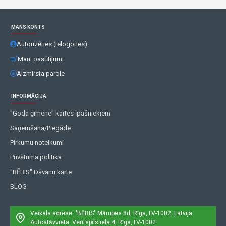
MANS KONTS
Autorizēties (ielogoties)
Mani pasūtījumi
Aizmirsta parole
INFORMĀCIJA
"Goda ģimene" kartes īpašniekiem
Saņemšana/Piegāde
Pirkumu noteikumi
Privātuma politika
"BĒBIS" Dāvanu karte
BLOG
Veikala adrese: "BĒBIS"
Mārupes 8d, Rīga, LV-1002, Latvija
Autostāvvieta: Ventspils iela 4, Rīga, LV-1002