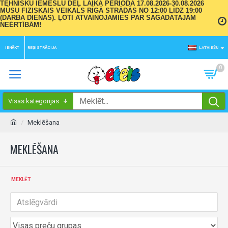
TEHNISKU IEMESLU DĒĻ LAIKA PERIODĀ 17.08.2026-30.08.2026
MŪSU FIZISKAIS VEIKALS RĪGĀ STRĀDĀS NO 12:00 LĪDZ 19:00
(DARBA DIENĀS). ĻOTI ATVAINOJAMIES PAR SAGĀDĀTAJĀM
NEĒRTĪBĀM!
IENĀKT
REĢISTRĀCIJA
LATVIEŠU
0
Visas kategorijas
Meklēšana
MEKLĒŠANA
MEKLĒT