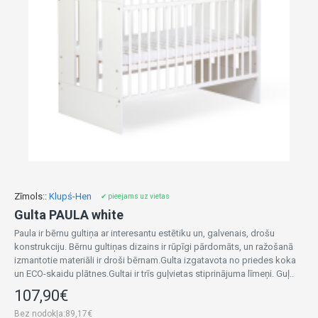
Zīmols::
Klupś-Hen
✔ pieejams uz vietas
Gulta PAULA white
Paula ir bērnu gultiņa ar interesantu estētiku un, galvenais, drošu
konstrukciju. Bērnu gultiņas dizains ir rūpīgi pārdomāts, un ražošanā
izmantotie materiāli ir droši bērnam.Gulta izgatavota no priedes koka
un ECO-skaidu plātnes.Gultai ir trīs guļvietas stiprinājuma līmeņi. Guļ..
107,90€
Bez nodokļa:89,17€