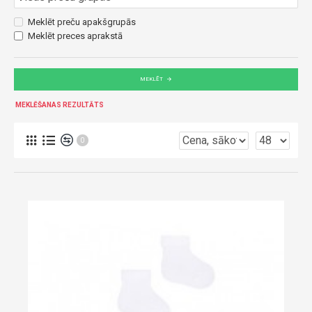
Meklēt preču apakšgrupās
Meklēt preces aprakstā
MEKLĒT
MEKLĒŠANAS REZULTĀTS
0