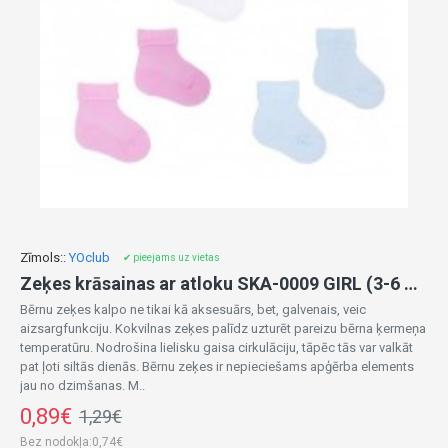
Zīmols::
YOclub
✔ pieejams uz vietas
Zeķes krāsainas ar atloku SKA-0009 GIRL (3-6 mēn.)
Bērnu zeķes kalpo ne tikai kā aksesuārs, bet, galvenais, veic
aizsargfunkciju. Kokvilnas zeķes palīdz uzturēt pareizu bērna ķermeņa
temperatūru. Nodrošina lielisku gaisa cirkulāciju, tāpēc tās var valkāt
pat ļoti siltās dienās. Bērnu zeķes ir nepieciešams apģērba elements
jau no dzimšanas. M..
0,89€
1,29€
Bez nodokļa:0,74€