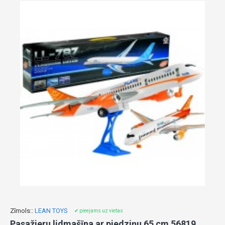
Zīmols::
LEAN TOYS
✔ pieejams uz vietas
Pasažieru lidmašīna ar piedziņu 65 cm 56819