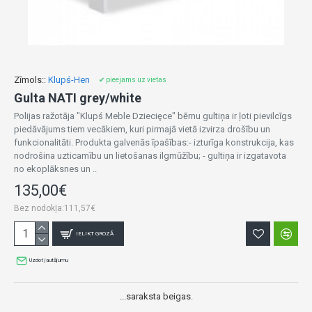
Zīmols::
Klupś-Hen
✔ pieejams uz vietas
Gulta NATI grey/white
Polijas ražotāja "Klupś Meble Dziecięce" bērnu gultiņa ir ļoti pievilcīgs
piedāvājums tiem vecākiem, kuri pirmajā vietā izvirza drošību un
funkcionalitāti. Produkta galvenās īpašības:- izturīga konstrukcija, kas
nodrošina uzticamību un lietošanas ilgmūžību; - gultiņa ir izgatavota
no ekoplāksnes un ..
135,00€
Bez nodokļa:111,57€
IELIKT GROZĀ
Uzdot jautājumu
...saraksta beigas.