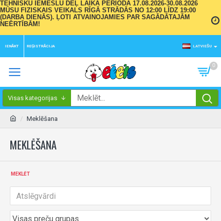
TEHNISKU IEMESLU DĒĻ LAIKA PERIODĀ 17.08.2026-30.08.2026
MŪSU FIZISKAIS VEIKALS RĪGĀ STRĀDĀS NO 12:00 LĪDZ 19:00
(DARBA DIENĀS). ĻOTI ATVAINOJAMIES PAR SAGĀDĀTAJĀM
NEĒRTĪBĀM!
IENĀKT
REĢISTRĀCIJA
LATVIEŠU
0
Visas kategorijas
Meklēšana
MEKLĒŠANA
MEKLĒT