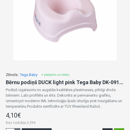
Zīmols::
Tega Baby
✔ pieejams uz vietas
Bērnu podiņš DUCK light pink Tega Baby DK-091-130
Podiņš izgatavots no augstās kvalitātes plastmasas, pilnīgi drošs
bērniem. Labi profilēts un ērts. Dekorēts ar permanento grafiku,
izmantojot moderno IML tehnoloģiju-īpaši izturīgu pret mazgāšanu un
temperatūru.Produkts sertificēts ar TÜV Rheinland.Ražoš..
4,10€
Bez nodokļa:3,39€