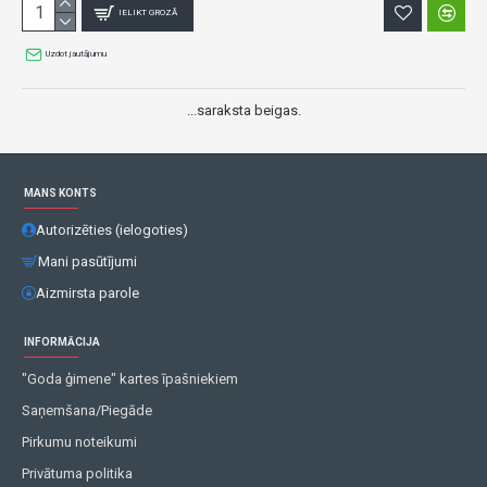
IELIKT GROZĀ
Uzdot jautājumu
...saraksta beigas.
MANS KONTS
Autorizēties (ielogoties)
Mani pasūtījumi
Aizmirsta parole
INFORMĀCIJA
"Goda ģimene" kartes īpašniekiem
Saņemšana/Piegāde
Pirkumu noteikumi
Privātuma politika