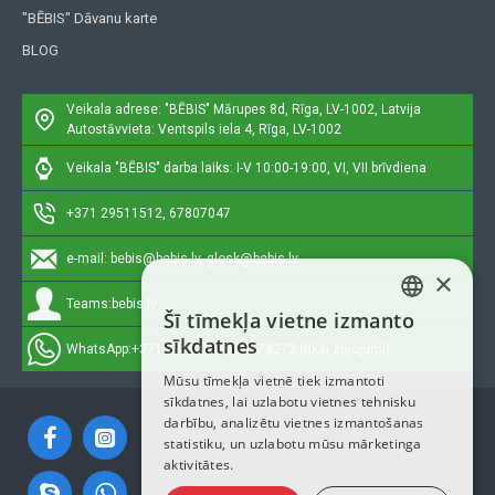
"BĒBIS" Dāvanu karte
BLOG
Veikala adrese: "BĒBIS"
Mārupes 8d, Rīga, LV-1002, Latvija
Autostāvvieta: Ventspils iela 4, Rīga, LV-1002
Veikala "BĒBIS" darba laiks: I-V 10:00-19:00, VI, VII brīvdiena
+371 29511512, 67807047
e-mail:
bebis@bebis.lv, glosk@bebis.lv
×
Teams:
bebis.lv
Šī tīmekļa vietne izmanto
LATVIAN
sīkdatnes
WhatsApp:
+371 29511512, 20579272 (tikai ziņojumi)
RUSSIAN
Mūsu tīmekļa vietnē tiek izmantoti
sīkdatnes, lai uzlabotu vietnes tehnisku
ENGLISH
darbību, analizētu vietnes izmantošanas
statistiku, un uzlabotu mūsu mārketinga
aktivitātes.