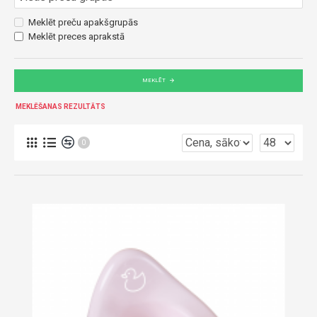
Meklēt preču apakšgrupās
Meklēt preces aprakstā
MEKLĒT
MEKLĒŠANAS REZULTĀTS
0