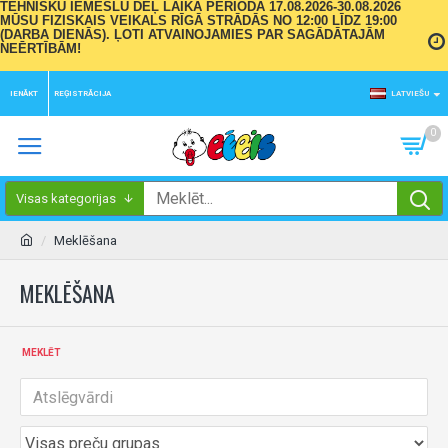
TEHNISKU IEMESLU DĒĻ LAIKA PERIODĀ 17.08.2026-30.08.2026
MŪSU FIZISKAIS VEIKALS RĪGĀ STRĀDĀS NO 12:00 LĪDZ 19:00
(DARBA DIENĀS). ĻOTI ATVAINOJAMIES PAR SAGĀDĀTAJĀM
NEĒRTĪBĀM!
IENĀKT
REĢISTRĀCIJA
LATVIEŠU
0
Visas kategorijas
Meklēšana
MEKLĒŠANA
MEKLĒT