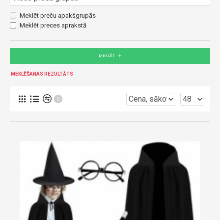
Meklēt preču apakšgrupās
Meklēt preces aprakstā
MEKLĒT
MEKLĒŠANAS REZULTĀTS
0