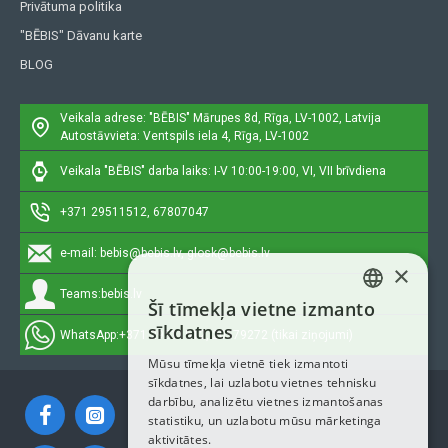
Privātuma politika
"BĒBIS" Dāvanu karte
BLOG
Veikala adrese: "BĒBIS"
Mārupes 8d, Rīga, LV-1002, Latvija
Autostāvvieta: Ventspils iela 4, Rīga, LV-1002
Veikala "BĒBIS" darba laiks: I-V 10:00-19:00, VI, VII brīvdiena
+371 29511512, 67807047
e-mail:
bebis@bebis.lv, glosk@bebis.lv
×
Teams:
bebis.lv
Šī tīmekļa vietne izmanto
LATVIAN
sīkdatnes
WhatsApp:
+371 29511512, 20579272 (tikai ziņojumi)
RUSSIAN
Mūsu tīmekļa vietnē tiek izmantoti
sīkdatnes, lai uzlabotu vietnes tehnisku
ENGLISH
darbību, analizētu vietnes izmantošanas
statistiku, un uzlabotu mūsu mārketinga
aktivitātes.