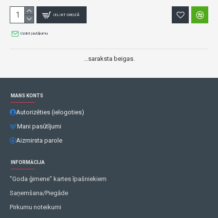
IELIKT GROZĀ
Uzdot jautājumu
...saraksta beigas.
MANS KONTS
Autorizēties (ielogoties)
Mani pasūtījumi
Aizmirsta parole
INFORMĀCIJA
"Goda ģimene" kartes īpašniekiem
Saņemšana/Piegāde
Pirkumu noteikumi