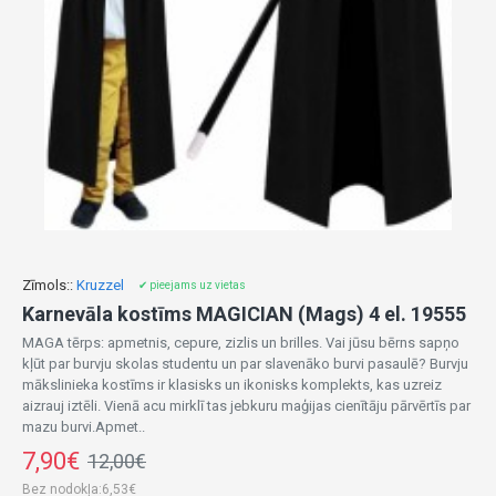
Zīmols::
Kruzzel
✔ pieejams uz vietas
Karnevāla kostīms MAGICIAN (Mags) 4 el. 19555
MAGA tērps: apmetnis, cepure, zizlis un brilles. Vai jūsu bērns sapņo
kļūt par burvju skolas studentu un par slavenāko burvi pasaulē? Burvju
mākslinieka kostīms ir klasisks un ikonisks komplekts, kas uzreiz
aizrauj iztēli. Vienā acu mirklī tas jebkuru maģijas cienītāju pārvērtīs par
mazu burvi.Apmet..
7,90€
12,00€
Bez nodokļa:6,53€