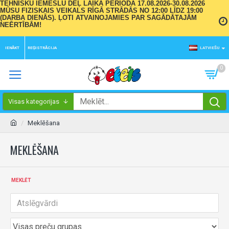
TEHNISKU IEMESLU DĒĻ LAIKA PERIODĀ 17.08.2026-30.08.2026
MŪSU FIZISKAIS VEIKALS RĪGĀ STRĀDĀS NO 12:00 LĪDZ 19:00
(DARBA DIENĀS). ĻOTI ATVAINOJAMIES PAR SAGĀDĀTAJĀM
NEĒRTĪBĀM!
IENĀKT
REĢISTRĀCIJA
LATVIEŠU
0
Visas kategorijas
Meklēšana
MEKLĒŠANA
MEKLĒT