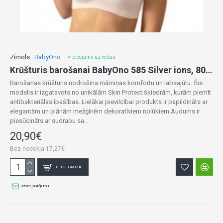
Zīmols::
BabyOno
✔ pieejams uz vietas
Krūšturis barošanai BabyOno 585 Silver ions, 80/85D white
Barošanas krūšturis nodrošina māmiņas komfortu un labsajūtu. Šis
modelis ir izgatavots no unikālām Skin Protect šķiedrām, kurām piemīt
antibakteriālas īpašības. Lielākai pievilcībai produkts ir papildināts ar
elegantām un plānām mežģīnēm dekoratīviem nolūkiem.Audums ir
piesūcināts ar sudrabu sa..
20,90€
Bez nodokļa:17,27€
IELIKT GROZĀ
Uzdot jautājumu