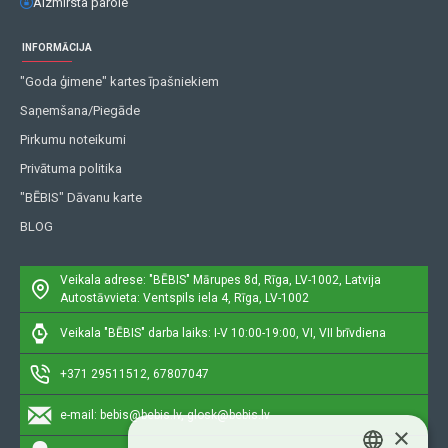
Aizmirsta parole
INFORMĀCIJA
"Goda ģimene" kartes īpašniekiem
Saņemšana/Piegāde
Pirkumu noteikumi
Privātuma politika
"BĒBIS" Dāvanu karte
BLOG
Veikala adrese: "BĒBIS"
Mārupes 8d, Rīga, LV-1002, Latvija
Autostāvvieta: Ventspils iela 4, Rīga, LV-1002
Veikala "BĒBIS" darba laiks: I-V 10:00-19:00, VI, VII brīvdiena
+371 29511512, 67807047
e-mail:
bebis@bebis.lv, glosk@bebis.lv
×