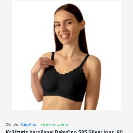
Zīmols::
BabyOno
✔ pieejams uz vietas
Krūšturis barošanai BabyOno 585 Silver ions, 80/85F black