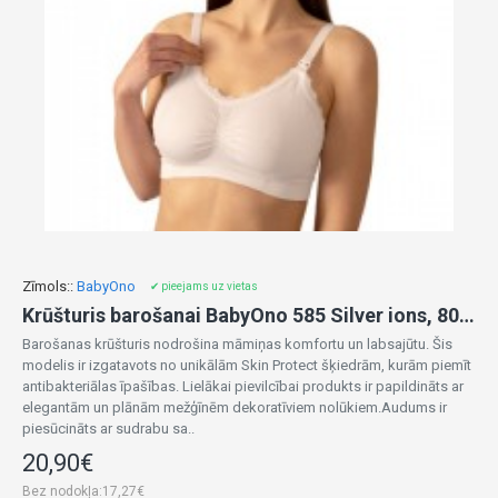
Zīmols::
BabyOno
✔ pieejams uz vietas
Krūšturis barošanai BabyOno 585 Silver ions, 80/85C white
Barošanas krūšturis nodrošina māmiņas komfortu un labsajūtu. Šis
modelis ir izgatavots no unikālām Skin Protect šķiedrām, kurām piemīt
antibakteriālas īpašības. Lielākai pievilcībai produkts ir papildināts ar
elegantām un plānām mežģīnēm dekoratīviem nolūkiem.Audums ir
piesūcināts ar sudrabu sa..
20,90€
Bez nodokļa:17,27€