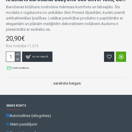
Barošanas krūšturis nodrošina māmiņas komfortu un labsajūtu. Šis
modelis ir izgatavots no unikālām Skin Protect šķiedrām, kurām piemīt
antibakteriālas īpašības. Lielākai pievilcībai produkts ir papildināts ar
elegantām un plānām mežģīnēm dekoratīviem nolūkiem.Audums ir
piesūcināts ar sudrabu sa..
20,90€
Bez nodokļa:17,27€
IELIKT GROZĀ
Uzdot jautājumu
...saraksta beigas.
MANS KONTS
Autorizēties (ielogoties)
Mani pasūtījumi