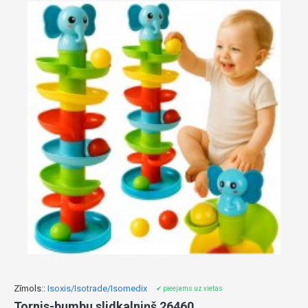
Zīmols::
Isoxis/Isotrade/Isomedix
✔ pieejams uz vietas
Tornis-bumbu slidkalniņš 26460