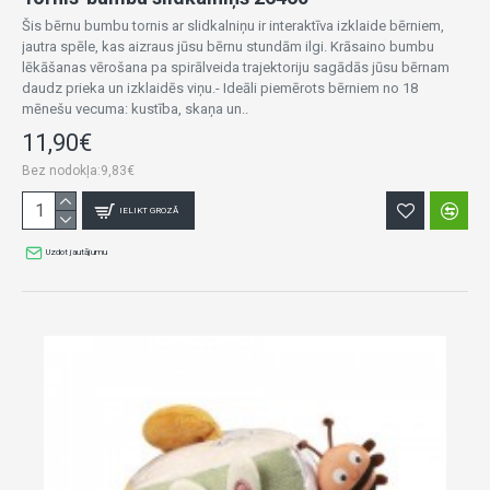
Šis bērnu bumbu tornis ar slidkalniņu ir interaktīva izklaide bērniem,
jautra spēle, kas aizraus jūsu bērnu stundām ilgi. Krāsaino bumbu
lēkāšanas vērošana pa spirālveida trajektoriju sagādās jūsu bērnam
daudz prieka un izklaidēs viņu.- Ideāli piemērots bērniem no 18
mēnešu vecuma: kustība, skaņa un..
11,90€
Bez nodokļa:9,83€
IELIKT GROZĀ
Uzdot jautājumu