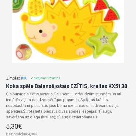
Zīmols::
KIK
✔ pieejams uz vietas
Koka spēle Balansējošais EZĪTIS, krelles KX5138
Šis burvīgais ezītis aizraus jūsu bērnu uz daudzām stundām un arī
iemācīs viņam daudzas vērtīgas prasmes! Spilgtas krāsas
neapšaubāmi piesaistīs jūsu bērna uzmanību un iedvesmos viņu
spēlēties.Šī rotaļlieta piedāvā divas spēles iespējas: 1) augļu
savēršana uz diega (krelles); 2) augļu izvietošana uz..
5,30€
Bez nodokļa:4,38€