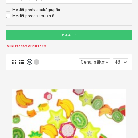
Meklēt preču apakšgrupās
Meklēt preces aprakstā
MEKLĒT
MEKLĒŠANAS REZULTĀTS
0