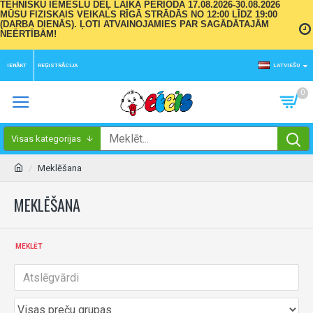
TEHNISKU IEMESLU DĒĻ LAIKA PERIODĀ 17.08.2026-30.08.2026
MŪSU FIZISKAIS VEIKALS RĪGĀ STRĀDĀS NO 12:00 LĪDZ 19:00
(DARBA DIENĀS). ĻOTI ATVAINOJAMIES PAR SAGĀDĀTAJĀM
NEĒRTĪBĀM!
IENĀKT
REĢISTRĀCIJA
LATVIEŠU
0
Visas kategorijas
Meklēšana
MEKLĒŠANA
MEKLĒT