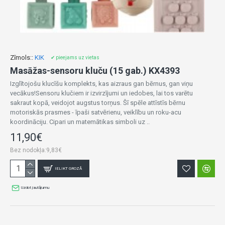
Zīmols::
KIK
✔ pieejams uz vietas
Masāžas-sensoru kluču (15 gab.) KX4393
Izglītojošu klucīšu komplekts, kas aizraus gan bērnus, gan viņu
vecākus!Sensoru klučiem ir izvirzījumi un iedobes, lai tos varētu
sakraut kopā, veidojot augstus torņus. Šī spēle attīstīs bērnu
motoriskās prasmes - īpaši satvērienu, veiklību un roku-acu
koordināciju. Cipari un matemātikas simboli uz ..
11,90€
Bez nodokļa:9,83€
IELIKT GROZĀ
Uzdot jautājumu