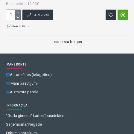
Bez nodokļa:10,33€
IELIKT GROZĀ
Uzdot jautājumu
...saraksta beigas.
MANS KONTS
Autorizēties (ielogoties)
Mani pasūtījumi
Aizmirsta parole
INFORMĀCIJA
"Goda ģimene" kartes īpašniekiem
Saņemšana/Piegāde
Pirkumu noteikumi