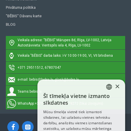
Privātuma politika
"BĒBIS" Dāvanu karte
BLOG
Veikala adrese: "BĒBIS"
Mārupes 8d, Rīga, LV-1002, Latvija
Autostāvvieta: Ventspils iela 4, Rīga, LV-1002
Veikala "BĒBIS" darba laiks: I-V 10:00-19:00, VI, VII brīvdiena
+371 29511512, 67807047
e-mail:
bebis@bebis.lv, glosk@bebis.lv
×
Teams:
bebis.lv
Šī tīmekļa vietne izmanto
LATVIAN
sīkdatnes
WhatsApp:
+371 29511512, 20579272 (tikai ziņojumi)
RUSSIAN
Mūsu tīmekļa vietnē tiek izmantoti
sīkdatnes, lai uzlabotu vietnes tehnisku
ENGLISH
darbību, analizētu vietnes izmantošanas
statistiku, un uzlabotu mūsu mārketinga