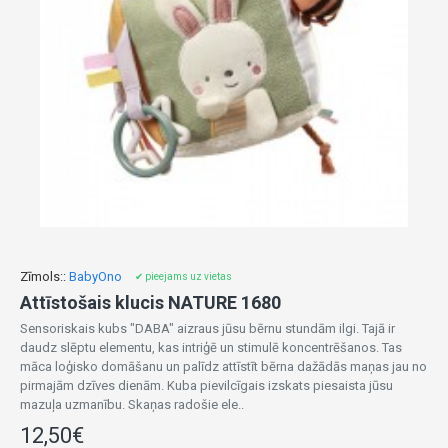
Zīmols::
BabyOno
✔ pieejams uz vietas
Attīstošais klucis NATURE 1680
Sensoriskais kubs "DABA" aizraus jūsu bērnu stundām ilgi. Tajā ir
daudz slēptu elementu, kas intriģē un stimulē koncentrēšanos. Tas
māca loģisko domāšanu un palīdz attīstīt bērna dažādās maņas jau no
pirmajām dzīves dienām. Kuba pievilcīgais izskats piesaista jūsu
mazuļa uzmanību. Skaņas radošie ele..
12,50€