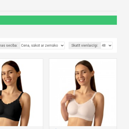
nas secība:
Skatīt vienlaicīgi: