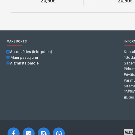
20,90€
20,90€
MANS KONTS
INFOR
Autorizēties (ielogoties)
Kontak
Mani pasūtījumi
"Goda
Aizmirsta parole
Saņem
Pirku
Privāt
Par m
Sitema
"BĒBIS
BLOG