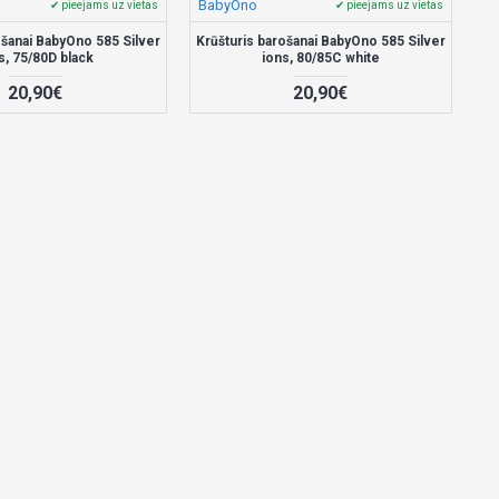
BabyOno
✔ pieejams uz vietas
✔ pieejams uz vietas
ošanai BabyOno 585 Silver
Krūšturis barošanai BabyOno 585 Silver
s, 75/80D black
ions, 80/85C white
20,90€
20,90€