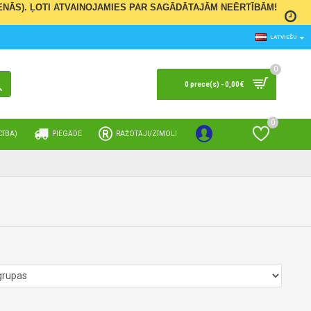
 DIENĀS). ĻOTI ATVAINOJAMIES PAR SAGĀDĀTAJĀM NEĒRTĪBĀM!
LATVIEŠU
0
0 prece(s) - 0,00€
0
CĪBA)
PIEGĀDE
RAŽOTĀJI/ZĪMOLI
Ienākt
Vēlmju saraksts
S