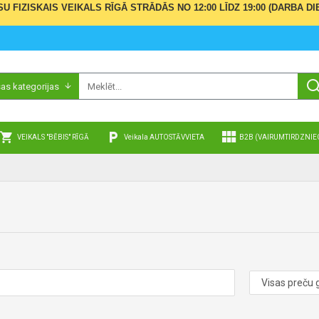
ŪSU FIZISKAIS VEIKALS RĪGĀ STRĀDĀS NO 12:00 LĪDZ 19:00 (DARBA
sas kategorijas
VEIKALS "BĒBIS" RĪGĀ
Veikala AUTOSTĀVVIETA
B2B (VAIRUMTIRDZNIE