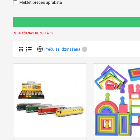
Meklēt preces aprakstā
MEKLĒŠANAS REZULTĀTS
Preču salīdzināšana
0