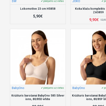
SW
JOKO
✔ pieejams uz vietas
✔ p
Lokomotīve 23 cm H5858
Koka kluču komplekts
ZA5859
5,90€
9,90€
12,9
BabyOno
BabyOno
✔ pieejams uz vietas
✔ p
Krūšturis barošanai BabyOno 585 Silver
Krūšturis barošanai Baby
ions, 80/85D white
ions, 80/85F b