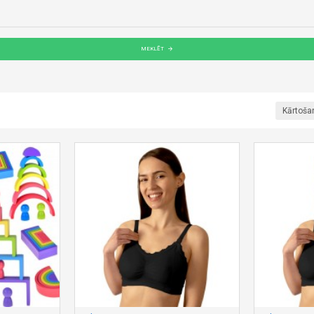
MEKLĒT
Kārtoša