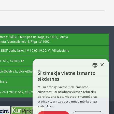
drese: "BĒBIS"
Mārupes 8d, Rīga, LV-1002, Latvija
ieta: Ventspils iela 4, Rīga, LV-1002
ĒBIS" darba laiks: I-V 10:00-19:00, VI, VII brīvdiena
11512, 67807047
×
bis@bebis.lv, glosk@bebis.lv
Šī tīmekļa vietne izmanto
LATVIAN
sīkdatnes
bis.lv
RUSSIAN
Mūsu tīmekļa vietnē tiek izmantoti
sīkdatnes, lai uzlabotu vietnes tehnisku
ENGLISH
:
+371 29511512, 20579272 (tikai ziņojumi)
darbību, analizētu vietnes izmantošanas
statistiku, un uzlabotu mūsu mārketinga
aktivitātes.