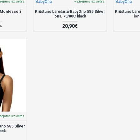
BabyOno
BabyOno
ieejams uz vietas
✔ pieejams uz vietas
 Montessori
Krūšturis barošanai BabyOno 585 Silver
Krūšturis bar
ions, 75/80C black
ion
20,90€
0€
ieejams uz vietas
Ono 585 Silver
lack