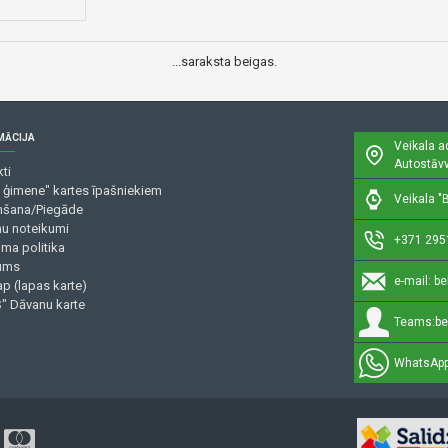
...saraksta beigas.
MĀCIJA
Veikala a
Autostāvv
ti
 ģimene" kartes īpašniekiem
Veikala "B
šana/Piegāde
mu noteikumi
+371 295
uma politika
ums
e-mail:
be
p (lapas karte)
" Dāvanu karte
Teams:
be
WhatsApp