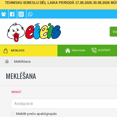
TEHNISKU IEMESLU DĒĻ LAIKA PERIODĀ 17.08.2026-30.08.2026 M
Vi
Sākumlapa
KONTAKTI
KATALOGS
Meklēšana
MEKLĒŠANA
MEKLĒT
Meklēt preču apakšgrupās