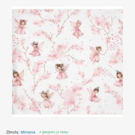
Zīmols::
Miniania
✔ pieejams uz vietas