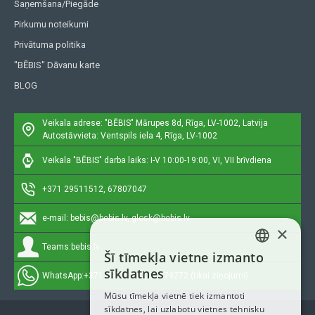
Saņemšana/Piegāde
Pirkumu noteikumi
Privātuma politika
"BĒBIS" Dāvanu karte
BLOG
Veikala adrese: "BĒBIS"
Mārupes 8d, Rīga, LV-1002, Latvija
Autostāvvieta: Ventspils iela 4, Rīga, LV-1002
Veikala "BĒBIS" darba laiks: I-V 10:00-19:00, VI, VII brīvdiena
+371 29511512, 67807047
e-mail:
bebis@bebis.lv, glosk@bebis.lv
×
Teams:
bebis.lv
Šī tīmekļa vietne izmanto
LATVIAN
sīkdatnes
WhatsApp:
+371 29511512, 20579272 (tikai ziņojumi)
RUSSIAN
Mūsu tīmekļa vietnē tiek izmantoti
sīkdatnes, lai uzlabotu vietnes tehnisku
ENGLISH