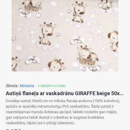
Zīmols::
Miniania
✔ pieejams uz vietas
Autiņš flaneļa ar vaskadrānu GIRAFFE beige 50x60 cm (7464)
Divslāņu autiņš 50x60 cm no mīksta flaneļa auduma (100% kokvilna),
apšūts ar speciālu mitrumizturīgu PVC vaskadrānu. Šāds autiņš ir
neaizstājamas mazuļa ikdienas aprūpē, lieliski noderēs gan mājās,
gan ceļojuma laikā! Autiņš ir oderētas ar augstas kvalitātes
vaskadrānu, tāpēc tas ir pilnīgi ūdensnec..