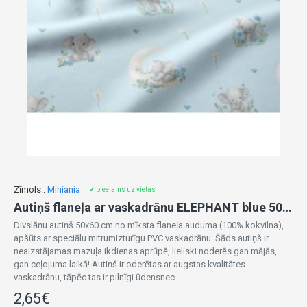
Zīmols::
Miniania
✔ pieejams uz vietas
Autiņš flaneļa ar vaskadrānu ELEPHANT blue 50x60 cm (7426)
Divslāņu autiņš 50x60 cm no mīksta flaneļa auduma (100% kokvilna),
apšūts ar speciālu mitrumizturīgu PVC vaskadrānu. Šāds autiņš ir
neaizstājamas mazuļa ikdienas aprūpē, lieliski noderēs gan mājās,
gan ceļojuma laikā! Autiņš ir oderētas ar augstas kvalitātes
vaskadrānu, tāpēc tas ir pilnīgi ūdensnec..
2,65€