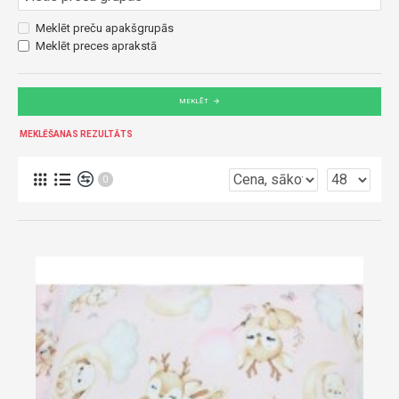
Meklēt preču apakšgrupās
Meklēt preces aprakstā
MEKLĒT
MEKLĒŠANAS REZULTĀTS
0