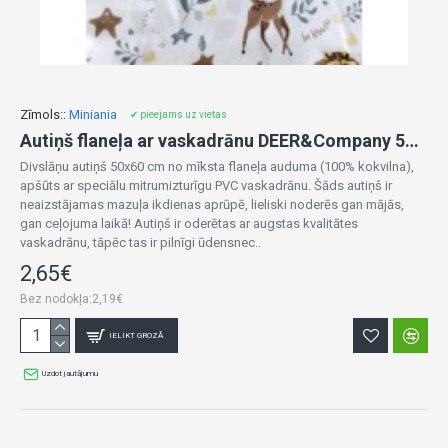
Zīmols::
Miniania
✔ pieejams uz vietas
Autiņš flaneļa ar vaskadrānu DEER&Company 50x60 cm (4241)
Divslāņu autiņš 50x60 cm no mīksta flaneļa auduma (100% kokvilna),
apšūts ar speciālu mitrumizturīgu PVC vaskadrānu. Šāds autiņš ir
neaizstājamas mazuļa ikdienas aprūpē, lieliski noderēs gan mājās,
gan ceļojuma laikā! Autiņš ir oderētas ar augstas kvalitātes
vaskadrānu, tāpēc tas ir pilnīgi ūdensnec..
2,65€
Bez nodokļa:2,19€
IELIKT GROZĀ
Uzdot jautājumu