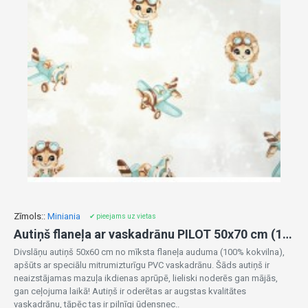
Zīmols::
Miniania
✔ pieejams uz vietas
Autiņš flaneļa ar vaskadrānu PILOT 50x70 cm (1180)
Divslāņu autiņš 50x60 cm no mīksta flaneļa auduma (100% kokvilna),
apšūts ar speciālu mitrumizturīgu PVC vaskadrānu. Šāds autiņš ir
neaizstājamas mazuļa ikdienas aprūpē, lieliski noderēs gan mājās,
gan ceļojuma laikā! Autiņš ir oderētas ar augstas kvalitātes
vaskadrānu, tāpēc tas ir pilnīgi ūdensnec..