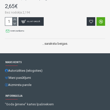
2,65€
Bez nodokļa:2,19€
IELIKT GROZĀ
Uzdot jautājumu
...saraksta beigas.
MANS KONTS
Autorizēties (ielogoties)
Mani pasūtījumi
Aizmirsta parole
INFORMĀCIJA
"Goda ģimene" kartes īpašniekiem