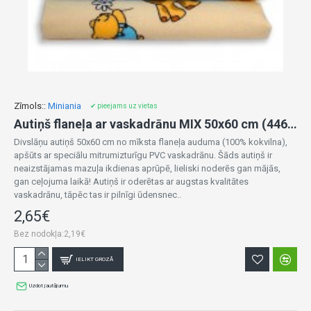
Zīmols::
Miniania
✔ pieejams uz vietas
Autiņš flaneļa ar vaskadrānu MIX 50x60 cm (4464)
Divslāņu autiņš 50x60 cm no mīksta flaneļa auduma (100% kokvilna),
apšūts ar speciālu mitrumizturīgu PVC vaskadrānu. Šāds autiņš ir
neaizstājamas mazuļa ikdienas aprūpē, lieliski noderēs gan mājās,
gan ceļojuma laikā! Autiņš ir oderētas ar augstas kvalitātes
vaskadrānu, tāpēc tas ir pilnīgi ūdensnec..
2,65€
Bez nodokļa:2,19€
IELIKT GROZĀ
Uzdot jautājumu