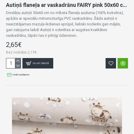
Autiņš flaneļa ar vaskadrānu FAIRY pink 50x60 cm (7419)
Divslāņu autiņš 50x60 cm no mīksta flaneļa auduma (100% kokvilna),
apšūts ar speciālu mitrumizturīgu PVC vaskadrānu. Šāds autiņš ir
neaizstājamas mazuļa ikdienas aprūpē, lieliski noderēs gan mājās,
gan ceļojuma laikā! Autiņš ir oderētas ar augstas kvalitātes
vaskadrānu, tāpēc tas ir pilnīgi ūdensnec..
2,65€
Bez nodokļa:2,19€
IELIKT GROZĀ
Uzdot jautājumu