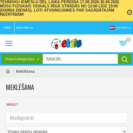
TEHNISKU IEMESLU DĒĻ LAIKA PERIODĀ 17.08.2026-30.08.2026
MŪSU FIZISKAIS VEIKALS RĪGĀ STRĀDĀS NO 12:00 LĪDZ 19:00
(DARBA DIENĀS). ĻOTI ATVAINOJAMIES PAR SAGĀDĀTAJĀM
NEĒRTĪBĀM!
IENĀKT
REĢISTRĀCIJA
LATVIEŠU
0
Visas kategorijas
Meklēšana
MEKLĒŠANA
MEKLĒT