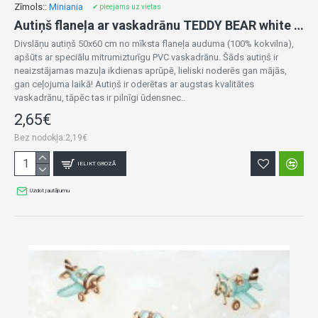
Zīmols::
Miniania
✔ pieejams uz vietas
Autiņš flaneļa ar vaskadrānu TEDDY BEAR white 50x60 cm (7440)
Divslāņu autiņš 50x60 cm no mīksta flaneļa auduma (100% kokvilna),
apšūts ar speciālu mitrumizturīgu PVC vaskadrānu. Šāds autiņš ir
neaizstājamas mazuļa ikdienas aprūpē, lieliski noderēs gan mājās,
gan ceļojuma laikā! Autiņš ir oderētas ar augstas kvalitātes
vaskadrānu, tāpēc tas ir pilnīgi ūdensnec..
2,65€
Bez nodokļa:2,19€
IELIKT GROZĀ
Uzdot jautājumu