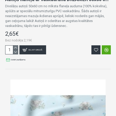
Divslāņu autiņš 50x60 cm no mīksta flaneļa auduma (100% kokvilna),
apšūts ar speciālu mitrumizturīgu PVC vaskadrānu. Šāds autiņš ir
neaizstājamas mazuļa ikdienas aprūpē, lieliski noderēs gan mājās,
gan ceļojuma laikā! Autiņš ir oderētas ar augstas kvalitātes
vaskadrānu, tāpēc tas ir pilnīgi ūdensnec..
2,65€
Bez nodokļa:2,19€
IELIKT GROZĀ
Uzdot jautājumu