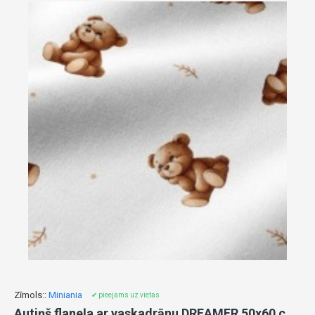
Zīmols::
Miniania
✔ pieejams uz vietas
Autiņš flaneļa ar vaskadrānu DREAMER 50x60 cm (7471)