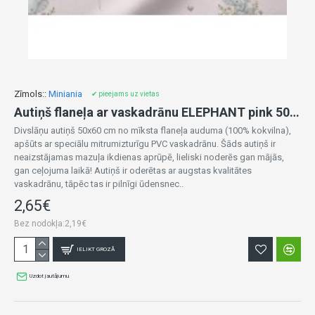
Zīmols::
Miniania
✔ pieejams uz vietas
Autiņš flaneļa ar vaskadrānu ELEPHANT pink 50x60 cm (7457)
Divslāņu autiņš 50x60 cm no mīksta flaneļa auduma (100% kokvilna),
apšūts ar speciālu mitrumizturīgu PVC vaskadrānu. Šāds autiņš ir
neaizstājamas mazuļa ikdienas aprūpē, lieliski noderēs gan mājās,
gan ceļojuma laikā! Autiņš ir oderētas ar augstas kvalitātes
vaskadrānu, tāpēc tas ir pilnīgi ūdensnec..
2,65€
Bez nodokļa:2,19€
IELIKT GROZĀ
Uzdot jautājumu