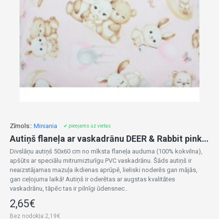
Zīmols::
Miniania
✔ pieejams uz vietas
Autiņš flaneļa ar vaskadrānu DEER & Rabbit pink 50x60 cm (7488)
Divslāņu autiņš 50x60 cm no mīksta flaneļa auduma (100% kokvilna),
apšūts ar speciālu mitrumizturīgu PVC vaskadrānu. Šāds autiņš ir
neaizstājamas mazuļa ikdienas aprūpē, lieliski noderēs gan mājās,
gan ceļojuma laikā! Autiņš ir oderētas ar augstas kvalitātes
vaskadrānu, tāpēc tas ir pilnīgi ūdensnec..
2,65€
Bez nodokļa:2,19€