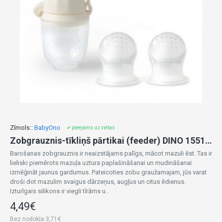
Zīmols::
BabyOno
✔ pieejams uz vietas
Zobgrauznis-tīkliņš pārtikai (feeder) DINO 1551/03+ (3 uzgaļi komplektā)
Barošanas zobgrauznis ir neaizstājams palīgs, mācot mazuli ēst. Tas ir
lieliski piemērots mazuļa uztura paplašināšanai un mudināšanai
izmēģināt jaunus gardumus. Pateicoties zobu graužamajam, jūs varat
droši dot mazulim svaigus dārzeņus, augļus un citus ēdienus.
Izturīgais silikons ir viegli tīrāms u..
4,49€
Bez nodokļa:3,71€