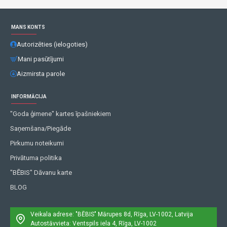
MANS KONTS
Autorizēties (ielogoties)
Mani pasūtījumi
Aizmirsta parole
INFORMĀCIJA
"Goda ģimene" kartes īpašniekiem
Saņemšana/Piegāde
Pirkumu noteikumi
Privātuma politika
"BĒBIS" Dāvanu karte
BLOG
Veikala adrese: "BĒBIS"
Mārupes 8d, Rīga, LV-1002, Latvija
Autostāvvieta: Ventspils iela 4, Rīga, LV-1002