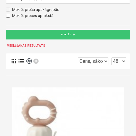
Meklēt preču apakšgrupās
Meklēt preces aprakstā
MEKLĒT
MEKLĒŠANAS REZULTĀTS
0