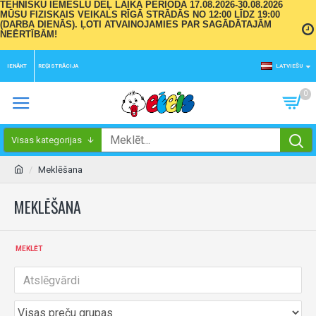
TEHNISKU IEMESLU DĒĻ LAIKA PERIODĀ 17.08.2026-30.08.2026
MŪSU FIZISKAIS VEIKALS RĪGĀ STRĀDĀS NO 12:00 LĪDZ 19:00
(DARBA DIENĀS). ĻOTI ATVAINOJAMIES PAR SAGĀDĀTAJĀM
NEĒRTĪBĀM!
IENĀKT
REĢISTRĀCIJA
LATVIEŠU
0
Visas kategorijas
Meklēšana
MEKLĒŠANA
MEKLĒT