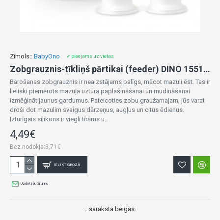
Zīmols::
BabyOno
✔ pieejams uz vietas
Zobgrauznis-tīkliņš pārtikai (feeder) DINO 1551/03+ (3 uzgaļi komplektā)
Barošanas zobgrauznis ir neaizstājams palīgs, mācot mazuli ēst. Tas ir
lieliski piemērots mazuļa uztura paplašināšanai un mudināšanai
izmēģināt jaunus gardumus. Pateicoties zobu graužamajam, jūs varat
droši dot mazulim svaigus dārzeņus, augļus un citus ēdienus.
Izturīgais silikons ir viegli tīrāms u..
4,49€
Bez nodokļa:3,71€
IELIKT GROZĀ
Uzdot jautājumu
...saraksta beigas.