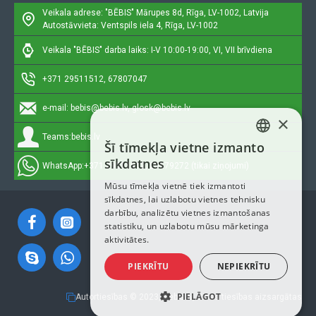
Veikala adrese: "BĒBIS"
Mārupes 8d, Rīga, LV-1002, Latvija
Autostāvvieta: Ventspils iela 4, Rīga, LV-1002
Veikala "BĒBIS" darba laiks: I-V 10:00-19:00, VI, VII brīvdiena
+371 29511512, 67807047
e-mail:
bebis@bebis.lv, glosk@bebis.lv
×
Teams:
bebis.lv
Šī tīmekļa vietne izmanto
LATVIAN
sīkdatnes
WhatsApp:
+371 29511512, 20579272 (tikai ziņojumi)
RUSSIAN
Mūsu tīmekļa vietnē tiek izmantoti
sīkdatnes, lai uzlabotu vietnes tehnisku
ENGLISH
darbību, analizētu vietnes izmantošanas
statistiku, un uzlabotu mūsu mārketinga
aktivitātes.
PIEKRĪTU
NEPIEKRĪTU
PIELĀGOT
Autortiesības © 2023, Bebis.lv, Visas tiesības aizsargātas