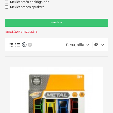
Meklēt preču apakšgrupās
Meklēt preces aprakstā
MEKLĒT
MEKLĒŠANAS REZULTĀTS
0