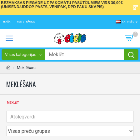
BEZMAKSAS PIEGĀDE UZ PAKOMĀTU PASŪTĪJUMIEM VIRS 30,00€
(UNISEND/UDROP, PASTS, VENIPAK, DPD PAKU SKAPIS)
IENĀKT
REĢISTRĀCIJA
LATVIEŠU
0
Visas kategorijas
Meklēšana
MEKLĒŠANA
MEKLĒT