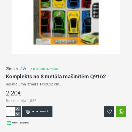
Zīmols::
SW
✔ pieejams uz vietas
Komplekts no 8 metāla mašīnītēm Q9162
Iepakojuma izmērs 14x20x2 cm..
2,20€
Bez nodokļa:1,82€
IELIKT GROZĀ
Uzdot jautājumu