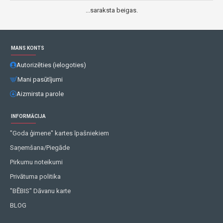
...saraksta beigas.
MANS KONTS
Autorizēties (ielogoties)
Mani pasūtījumi
Aizmirsta parole
INFORMĀCIJA
"Goda ģimene" kartes īpašniekiem
Saņemšana/Piegāde
Pirkumu noteikumi
Privātuma politika
"BĒBIS" Dāvanu karte
BLOG