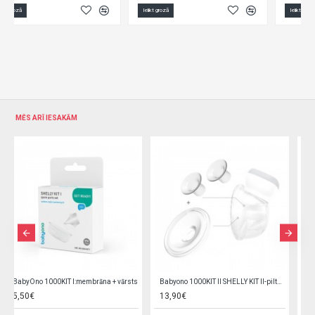
Ielikt grozā
Ielikt grozā
MĒS ARĪ IESAKĀM
BabyOno 1002KIT I:membrāna + vārsts
Babyono 1002KIT II TWINNY KIT II-piltuves
5,50€
13,90€