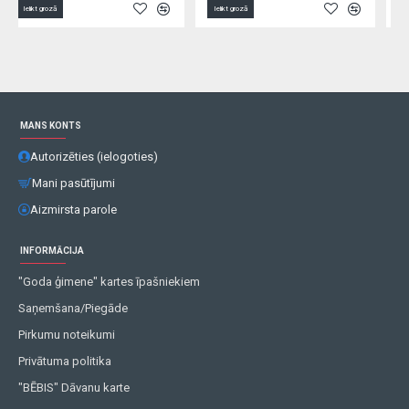
Ielikt grozā
Ielikt grozā
MANS KONTS
Autorizēties (ielogoties)
Mani pasūtījumi
Aizmirsta parole
INFORMĀCIJA
"Goda ģimene" kartes īpašniekiem
Saņemšana/Piegāde
Pirkumu noteikumi
Privātuma politika
"BĒBIS" Dāvanu karte