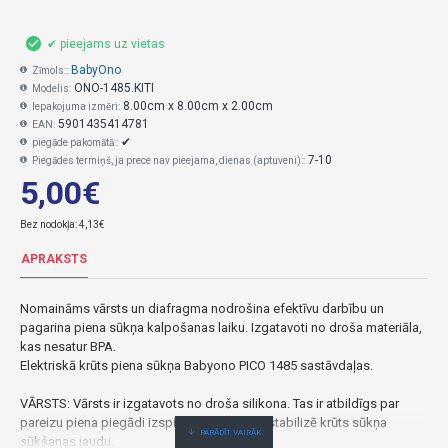
✔ pieejams uz vietas
BabyOno
Zīmols::
ONO-1485.KITI
Modelis:
8.00cm x 8.00cm x 2.00cm
Iepakojuma izmēri:
5901435414781
EAN:
✔
piegāde pakomātā::
7-10
Piegādes termiņš, ja prece nav pieejama, dienas (aptuveni)::
5,00€
Bez nodokļa: 4,13€
APRAKSTS
Nomaināms vārsts un diafragma nodrošina efektīvu darbību un
pagarina piena sūkņa kalpošanas laiku.
Izgatavoti no droša materiāla,
kas nesatur BPA.
Elektriskā krūts piena sūkņa Babyono PICO 1485 sastāvdaļas.
VĀRSTS: Vārsts ir izgatavots no droša silikona.
Tas ir atbildīgs par
pareizu piena piegādi izspiešanas laikā un stabilizē krūts sūkņa
sūkšanas jaudu.