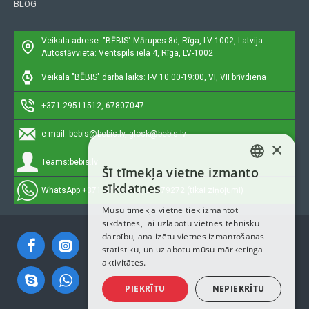
BLOG
Veikala adrese: "BĒBIS"
Mārupes 8d, Rīga, LV-1002, Latvija
Autostāvvieta: Ventspils iela 4, Rīga, LV-1002
Veikala "BĒBIS" darba laiks: I-V 10:00-19:00, VI, VII brīvdiena
+371 29511512, 67807047
e-mail:
bebis@bebis.lv, glosk@bebis.lv
×
Teams:
bebis.lv
Šī tīmekļa vietne izmanto
LATVIAN
sīkdatnes
WhatsApp:
+371 29511512, 20579272 (tikai ziņojumi)
RUSSIAN
Mūsu tīmekļa vietnē tiek izmantoti
sīkdatnes, lai uzlabotu vietnes tehnisku
ENGLISH
darbību, analizētu vietnes izmantošanas
statistiku, un uzlabotu mūsu mārketinga
aktivitātes.
PIEKRĪTU
NEPIEKRĪTU