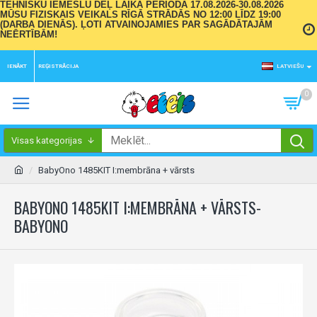
TEHNISKU IEMESLU DĒĻ LAIKA PERIODĀ 17.08.2026-30.08.2026
MŪSU FIZISKAIS VEIKALS RĪGĀ STRĀDĀS NO 12:00 LĪDZ 19:00
(DARBA DIENĀS). ĻOTI ATVAINOJAMIES PAR SAGĀDĀTAJĀM
NEĒRTĪBĀM!
IENĀKT
REĢISTRĀCIJA
LATVIEŠU
0
Visas kategorijas
BabyOno 1485KIT I:membrāna + vārsts
BABYONO 1485KIT I:MEMBRĀNA + VĀRSTS-
BABYONO