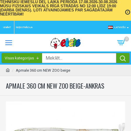
TEHNISKU IEMESLU DĒĻ LAIKA PERIODĀ 17.08.2026-30.08.2026
MŪSU FIZISKAIS VEIKALS RĪGĀ STRĀDĀS NO 12:00 LĪDZ 19:00
(DARBA DIENĀS). ĻOTI ATVAINOJAMIES PAR SAGĀDĀTAJĀM
NEĒRTĪBĀM!
IENĀKT
REĢISTRĀCIJA
LATVIEŠU
0
Visas kategorijas
Apmale 360 cm NEW ZOO beige
APMALE 360 CM NEW ZOO BEIGE-ANKRAS