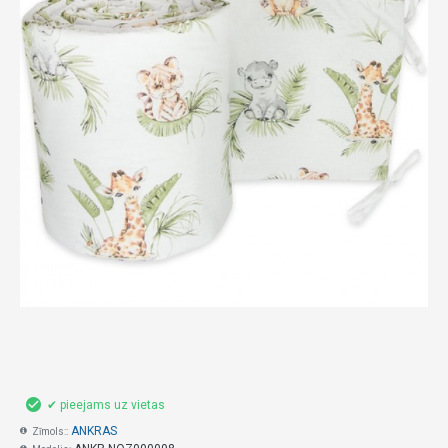
✔ pieejams uz vietas
ANKRAS
Zīmols::