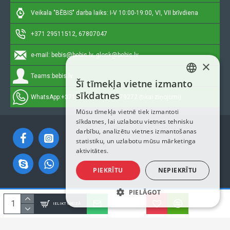
Veikala "BĒBIS" darba laiks: I-V 10:00-19:00, VI, VII brīvdiena
+371 29511512, 67807047
e-mail:
bebis@bebis.lv, glosk@bebis.lv
×
Teams:
bebis.lv
Šī tīmekļa vietne izmanto
LATVIAN
sīkdatnes
WhatsApp:
+371 29511512, 20579272 (tikai ziņojumi)
RUSSIAN
Mūsu tīmekļa vietnē tiek izmantoti
sīkdatnes, lai uzlabotu vietnes tehnisku
ENGLISH
darbību, analizētu vietnes izmantošanas
statistiku, un uzlabotu mūsu mārketinga
aktivitātes.
PIEKRĪTU
NEPIEKRĪTU
PIELĀGOT
Autortiesības © 2023, Bebis.lv, Visas tiesības aizsargātas
IELIKT GROZĀ