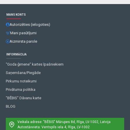
MANS KONTS
Autorizēties (ielogoties)
Mani pasūtījumi
Aizmirsta parole
INFORMĀCIJA
"Goda ģimene" kartes īpašniekiem
Saņemšana/Piegāde
Pirkumu noteikumi
Privātuma politika
"BĒBIS" Dāvanu karte
BLOG
Veikala adrese: "BĒBIS"
Mārupes 8d, Rīga, LV-1002, Latvija
Autostāvvieta: Ventspils iela 4, Rīga, LV-1002