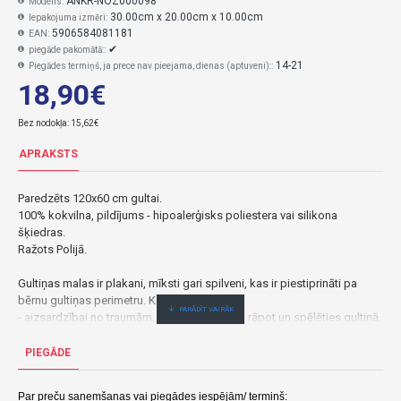
ANKR-NOZ000098
Modelis:
30.00cm x 20.00cm x 10.00cm
Iepakojuma izmēri:
5906584081181
EAN:
✔
piegāde pakomātā::
14-21
Piegādes termiņš, ja prece nav pieejama, dienas (aptuveni)::
18,90€
Bez nodokļa: 15,62€
APRAKSTS
Paredzēts 120x60 cm gultai.
100% kokvilna, pildījums - hipoalerģisks poliestera vai silikona
šķiedras.
Ražots Polijā.
Gultiņas malas ir plakani, mīksti gari spilveni, kas ir piestiprināti pa
bērnu gultiņas perimetru. Kam tie paredzēti:
- aizsardzībai no traumām. Kad mazulis sāk rāpot un spēlēties gultiņā,
pastāv traumu risks; bērns var izbāzt rociņas vai kājas caur gultiņas
sānos esošajām restēm un sagādāt sev sāpes. Buferi pasargā no
PIEGĀDE
šādiem gadījumiem;
- aizsardzība pret caurvēju un putekļiem;
Par preču saņemšanas vai piegādes iespējām/ termiņš: