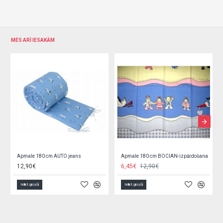
MĒS ARĪ IESAKĀM
Apmale 180 cm AUTO jeans
Apmale 180 cm BOCIAN-izpārdošana
12,90€
6,45€
12,90€
Ielikt grozā
Ielikt grozā