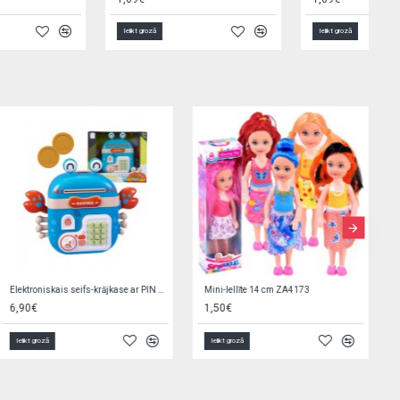
Ielikt grozā
Ielikt grozā
Zirdziņš ar krēpēm ķemmēšanai G8707
Baseins 152x25 cm Bestway 55029 (9874)
3,80€
10,90€
Ielikt grozā
Ielikt grozā