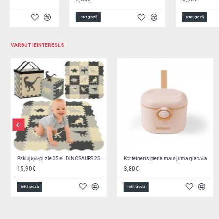
Ielikt grozā
Ielikt grozā
VARBŪT IEINTERESĒS
Silikona uzgalis fīderam 12m+ 1543/01
Podiņš muzikālais ECO RABBITS light pink PO-059-104
0,95€
5,90€
Ielikt grozā
Ielikt grozā