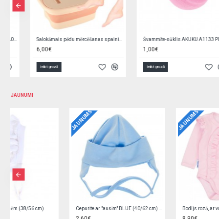
Švammīte-sūklis AKUKU A1133 PINK
Švammīte-sūklis AKUKU A1134 GREEN
1,00€
1,00€
Ielikt grozā
Ielikt grozā
JAUNUMI
JAUNUMS
JAUNUMS
Bodijs rozā, ar volānu 62 cm
Bodijs rozā, ar volānu 56 cm
8,90€
8,90€