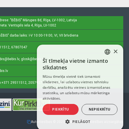
drese: "BĒBIS"
Mārupes 8d, Rīga, LV-1002, Latvija
ieta: Ventspils iela 4, Rīga, LV-1002
ĒBIS" darba laiks: I-V 10:00-19:00, VI, VII brīvdiena
11512, 67807047
×
bis@bebis.lv, glosk@bebis.lv
Šī tīmekļa vietne izmanto
LATVIAN
sīkdatnes
bis.lv
RUSSIAN
Mūsu tīmekļa vietnē tiek izmantoti
sīkdatnes, lai uzlabotu vietnes tehnisku
ENGLISH
:
+371 29511512, 20579272 (tikai ziņojumi)
darbību, analizētu vietnes izmantošanas
statistiku, un uzlabotu mūsu mārketinga
aktivitātes.
PIEKRĪTU
NEPIEKRĪTU
PIELĀGOT
Autortiesības © 2023, Bebis.lv, Visas tiesības aizsargātas