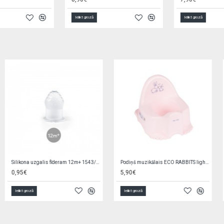
Ielikt grozā
Ielikt grozā
Elektroniskais seifs-krājkase ar PIN 504690
Mini-lellīte 14 cm ZA4173
6,90€
1,50€
Ielikt grozā
Ielikt grozā