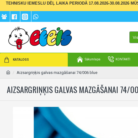
TEHNISKU IEMESLU DĒĻ LAIKA PERIODĀ 17.08.2026-30.08.2026 M
Vi
Sākumlapa
KONTAKTI
KATALOGS
Aizsargriņķis galvas mazgāšanai 74/006 blue
AIZSARGRIŅĶIS GALVAS MAZGĀŠANAI 74/0