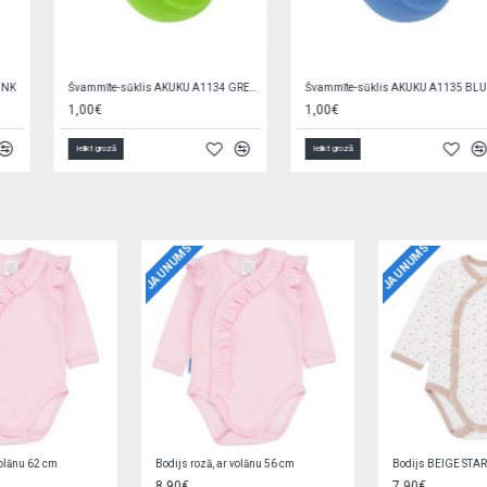
Švammīte-sūklis AKUKU A1135 BLUE
Švammīte-sūklis vannošanai SUPER SOFT BabyOno 1640/01 pink
1,00€
1,69€
Ielikt grozā
Ielikt grozā
JAUNUMS
JAUNUMS
Bodijs BEIGE STARS 62 cm
Autiņš marles BABY ZOO 70x80 cm
7,90€
1,69€