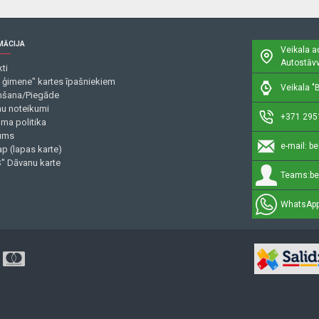
MĀCIJA
Veikala a
Autostāvv
ti
 ģimene" kartes īpašniekiem
Veikala "B
šana/Piegāde
mu noteikumi
+371 295
uma politika
ums
e-mail:
be
p (lapas karte)
" Dāvanu karte
Teams:
be
WhatsApp