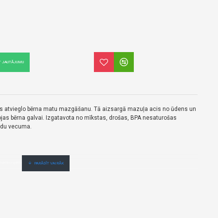
T JAUTĀJUMU
as atvieglo bērna matu mazgāšanu. Tā aizsargā mazuļa acis no ūdens un
gojas bērna galvai. Izgatavota no mīkstas, drošas, BPA nesaturošas
adu vecuma.
i,ērti,bez gaidīšanas.Cenas no vairumtirgotāja.