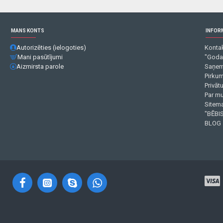
MANS KONTS
INFOR
Autorizēties (ielogoties)
Kontak
Mani pasūtījumi
"Goda
Aizmirsta parole
Saņem
Pirku
Privāt
Par m
Sitema
"BĒBIS
BLOG