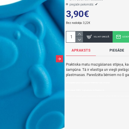
✔
piegāde pakomātā::
3,90€
Bez nodokļa: 3,22€
IELIKT GROZĀ
UZDO
APRAKSTS
PIEGĀDE
Praktiska matu mazgāšanas stīpiņa, k
šampūna. Tā ir elastīga un viegli pielā
plastmasas. Paredzēta bērniem no 0 g
Aizsargriņķis galvas mazgāšanai 74/006 blue-Canpol babies
3,90€ veikalā "BĒBIS" Rīgā vai bebis.lv.Pieejams(-a).
Nopirkt Aizsargriņķis galvas mazgāšanai 74/006 blue-5901691865006-par zemu cenu,ātr