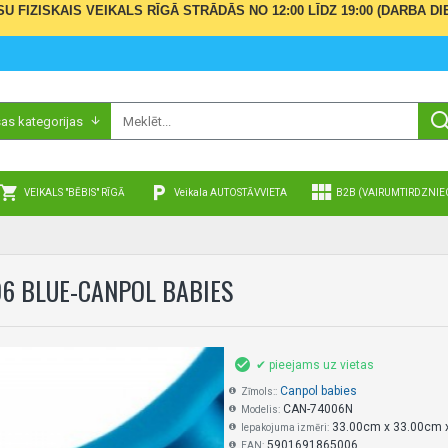
ŪSU FIZISKAIS VEIKALS RĪGĀ STRĀDĀS NO 12:00 LĪDZ 19:00 (DARBA
sas kategorijas
VEIKALS "BĒBIS" RĪGĀ
Veikala AUTOSTĀVVIETA
B2B (VAIRUMTIRDZNIE
06 BLUE-CANPOL BABIES
✔ pieejams uz vietas
Canpol babies
Zīmols::
CAN-74006N
Modelis:
33.00cm x 33.00cm 
Iepakojuma izmēri:
5901691865006
EAN: