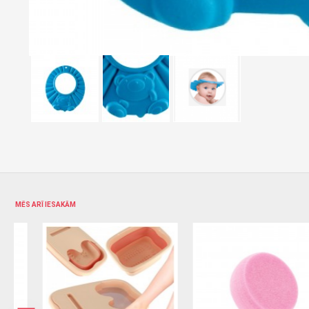
MĒS ARĪ IESAKĀM