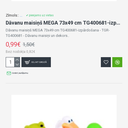
Zīmols::
...
✔ pieejams uz vietas
Dāvanu maisiņš MEGA 73x49 cm TG400681-izpārdošana
Dāvanu maisiņš MEGA 73x49 cm TG400681-izpārdošana - TGR-
TG400681 - Dāvanu maisiņi un dekors..
0,99€
1,50€
Bez nodokļa:0,82€
IELIKT GROZĀ
Uzdot jautājumu