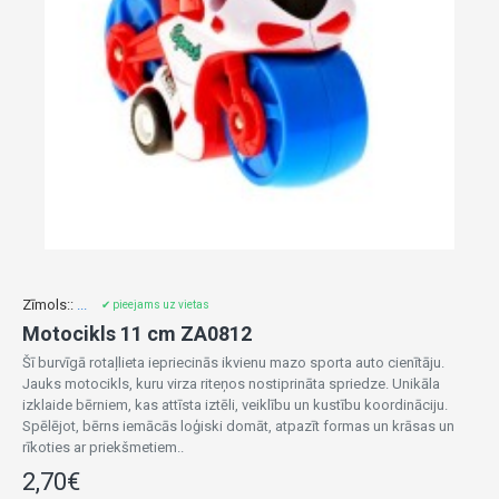
Zīmols::
...
✔ pieejams uz vietas
Motocikls 11 cm ZA0812
Šī burvīgā rotaļlieta iepriecinās ikvienu mazo sporta auto cienītāju.
Jauks motocikls, kuru virza riteņos nostiprināta spriedze. Unikāla
izklaide bērniem, kas attīsta iztēli, veiklību un kustību koordināciju.
Spēlējot, bērns iemācās loģiski domāt, atpazīt formas un krāsas un
rīkoties ar priekšmetiem..
2,70€