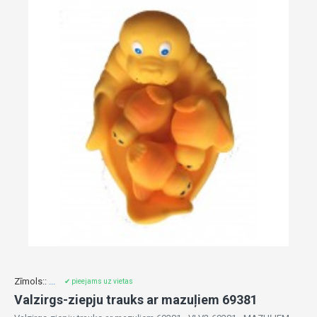
Zīmols::
...
✔ pieejams uz vietas
Valzirgs-ziepju trauks ar mazuļiem 69381