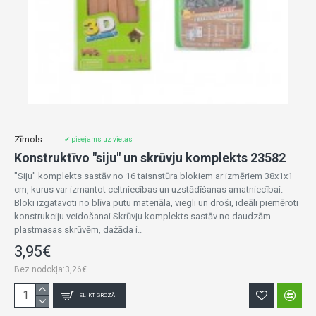
Zīmols::
...
✔ pieejams uz vietas
Konstruktīvo "siju" un skrūvju komplekts 23582
"Siju" komplekts sastāv no 16 taisnstūra blokiem ar izmēriem 38x1x1
cm, kurus var izmantot celtniecības un uzstādīšanas amatniecībai.
Bloki izgatavoti no blīva putu materiāla, viegli un droši, ideāli piemēroti
konstrukciju veidošanai.Skrūvju komplekts sastāv no daudzām
plastmasas skrūvēm, dažāda i..
3,95€
Bez nodokļa:3,26€
IELIKT GROZĀ