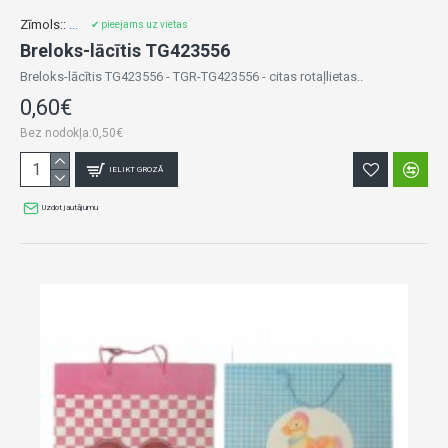
Zīmols::
...
✔ pieejams uz vietas
Breloks-lācītis TG423556
Breloks-lācītis TG423556 - TGR-TG423556 - citas rotaļlietas..
0,60€
Bez nodokļa:0,50€
IELIKT GROZĀ
Uzdot jautājumu