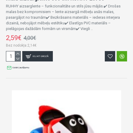
RUHHY aizsarglente – funkcionalitāte un stils jūsu mājās.✔️ Drošas
malas bez kompromisiem – lente aizsargā mēbeļu asās malas,
pasargājot no traumām✔️ Bezkrāsains materiāls – iederas interjera
dizainā, nebojājot mēbeļu estētiku✔️ Elastīgs PVC materiāls –
pielāgojas dažādām formām un virsmām✔️ Viegli ..
2,59€
4,00€
Bez nodokļa:2,14€
IELIKT GROZĀ
Uzdot jautājumu