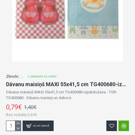
Zīmols::
...
✔ pieejams uz vietas
Dāvanu maisiņš MAXI 55x41,5 cm TG400680-izpārdošana
Dāvanu maisiņš MAXI 55x41,5 cm TG400680-izpārdošana - TGR-
TG400680 - Dāvanu maisiņi un dekors..
0,79€
1,40€
Bez nodokļa:0,65€
IELIKT GROZĀ