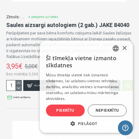
Zīmols::
...
✔ pieejams uz vietas
Saules aizsargi autologiem (2 gab.) JAKE 84040
Parūpējieties par sava bērna komfortu ceļojuma laikā! Saules žalūzijas
ar krāsainiem motīviem iepazīstinās bērnus ar Disneja pasaku pasauli,
padarot automašīnā pavadītos mirkļus patīkamākus. Saules žalūzijas
×
ir izgatavotas no izturīgiem, bērniem drošiem materiāliem. Tie nesatur
ftalātus.Uzstādīšana:..
Šī tīmekļa vietne izmanto
LATVIAN
sīkdatnes
3,95€
5,00€
RUSSIAN
Bez nodokļa:3,26€
Mūsu tīmekļa vietnē tiek izmantoti
sīkdatnes, lai uzlabotu vietnes tehnisku
ENGLISH
IELIKT GROZĀ
darbību, analizētu vietnes izmantošanas
statistiku, un uzlabotu mūsu mārketinga
Uzdot jautājumu
aktivitātes.
PIEKRĪTU
NEPIEKRĪTU
PIELĀGOT