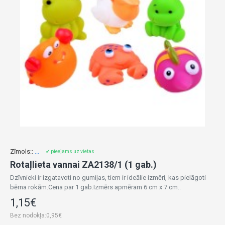
Zīmols::
...
✔ pieejams uz vietas
Rotaļlieta vannai ZA2138/1 (1 gab.)
Dzīvnieki ir izgatavoti no gumijas, tiem ir ideālie izmēri, kas pielāgoti
bērna rokām.Cena par 1 gab.Izmērs apmēram 6 cm x 7 cm..
1,15€
Bez nodokļa:0,95€