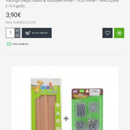
Valzirgs-ziepju trauks ar mazuļiem 69381 - VLV2-69381 - MAZUĻIEM
(~0-5 gadi)..
3,90€
Bez nodokļa:3,22€
IELIKT GROZĀ
Uzdot jautājumu