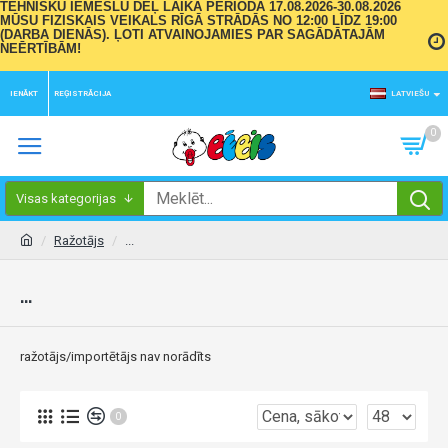
TEHNISKU IEMESLU DĒĻ LAIKA PERIODĀ 17.08.2026-30.08.2026
MŪSU FIZISKAIS VEIKALS RĪGĀ STRĀDĀS NO 12:00 LĪDZ 19:00
(DARBA DIENĀS). ĻOTI ATVAINOJAMIES PAR SAGĀDĀTAJĀM
NEĒRTĪBĀM!
IENĀKT
REĢISTRĀCIJA
LATVIEŠU
0
Visas kategorijas
Ražotājs
...
...
ražotājs/importētājs nav norādīts
0