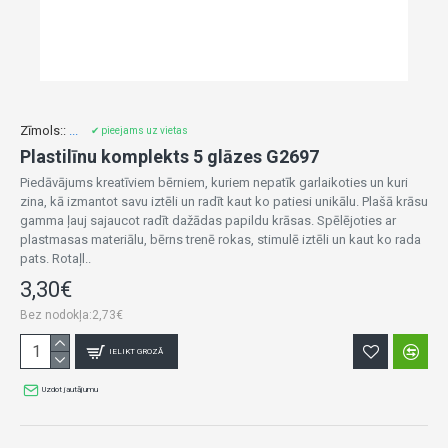
Zīmols::
...
✔ pieejams uz vietas
Plastilīnu komplekts 5 glāzes G2697
Piedāvājums kreatīviem bērniem, kuriem nepatīk garlaikoties un kuri
zina, kā izmantot savu iztēli un radīt kaut ko patiesi unikālu. Plašā krāsu
gamma ļauj sajaucot radīt dažādas papildu krāsas. Spēlējoties ar
plastmasas materiālu, bērns trenē rokas, stimulē iztēli un kaut ko rada
pats. Rotaļl..
3,30€
Bez nodokļa:2,73€
IELIKT GROZĀ
Uzdot jautājumu