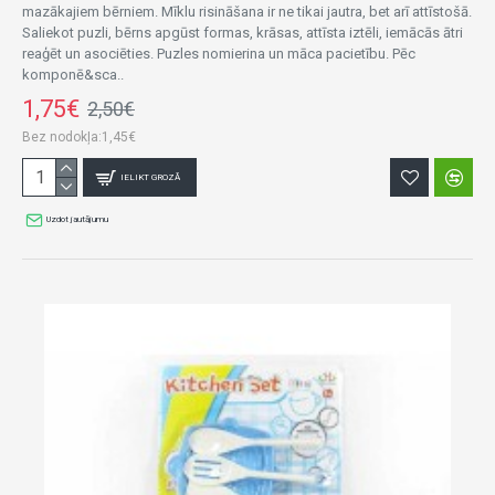
mazākajiem bērniem. Mīklu risināšana ir ne tikai jautra, bet arī attīstošā.
Saliekot puzli, bērns apgūst formas, krāsas, attīsta iztēli, iemācās ātri
reaģēt un asociēties. Puzles nomierina un māca pacietību. Pēc
komponē&sca..
1,75€
2,50€
Bez nodokļa:1,45€
IELIKT GROZĀ
Uzdot jautājumu