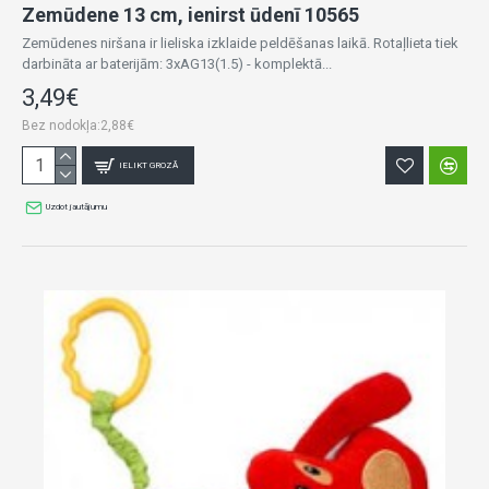
Zemūdene 13 cm, ienirst ūdenī 10565
Zemūdenes niršana ir lieliska izklaide peldēšanas laikā. Rotaļlieta tiek
darbināta ar baterijām: 3xAG13(1.5) - komplektā...
3,49€
Bez nodokļa:2,88€
IELIKT GROZĀ
Uzdot jautājumu