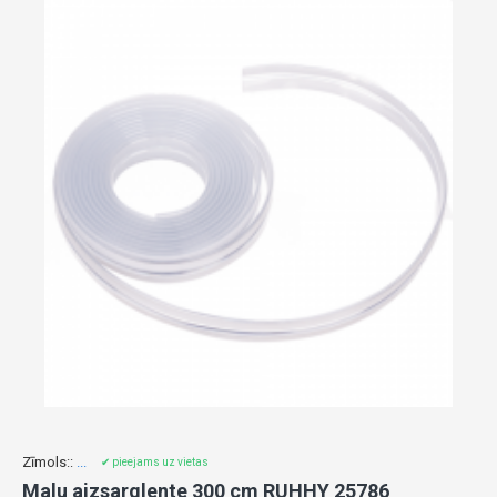
Zīmols::
...
✔ pieejams uz vietas
Malu aizsarglente 300 cm RUHHY 25786