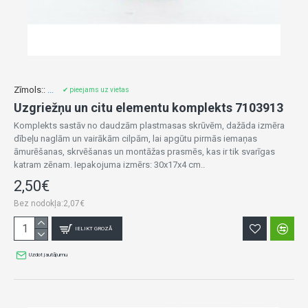
Zīmols::
...
✔ pieejams uz vietas
Uzgriežņu un citu elementu komplekts 7103913
Komplekts sastāv no daudzām plastmasas skrūvēm, dažāda izmēra
dībeļu naglām un vairākām cilpām, lai apgūtu pirmās iemaņas
āmurēšanas, skrvēšanas un montāžas prasmēs, kas ir tik svarīgas
katram zēnam. Iepakojuma izmērs: 30x17x4 cm..
2,50€
Bez nodokļa:2,07€
IELIKT GROZĀ
Uzdot jautājumu