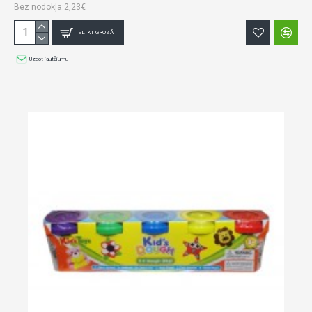
Bez nodokļa:2,23€
IELIKT GROZĀ
Uzdot jautājumu