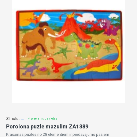
Zīmols::
...
✔ pieejams uz vietas
Porolona puzle mazulim ZA1389
Krāsainas puzles no 28 elementiem ir piedāvājums pašiem