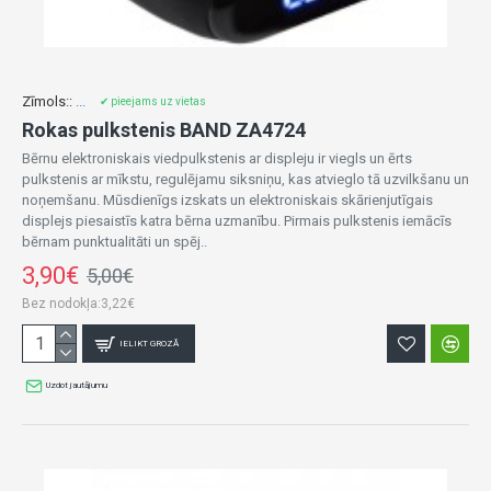
Zīmols::
...
✔ pieejams uz vietas
Rokas pulkstenis BAND ZA4724
Bērnu elektroniskais viedpulkstenis ar displeju ir viegls un ērts
pulkstenis ar mīkstu, regulējamu siksniņu, kas atvieglo tā uzvilkšanu un
noņemšanu. Mūsdienīgs izskats un elektroniskais skārienjutīgais
displejs piesaistīs katra bērna uzmanību. Pirmais pulkstenis iemācīs
bērnam punktualitāti un spēj..
3,90€
5,00€
Bez nodokļa:3,22€
IELIKT GROZĀ
Uzdot jautājumu