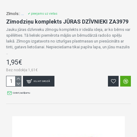
Zīmols::
...
✔ pieejams uz vietas
Zīmodziņu komplekts JŪRAS DZĪVNIEKI ZA3979
Jauku jūras dzīvnieku zīmogu komplekts ir ideāla ideja, ar ko bērns var
spēlēties. Tā lieliski piemērota mājās un bērnudārzā radošo spēļu
laikā. Zīmogs izgatavots no izturīgas plastmasas un piesūcināts ar
tinti, gatavs lietošanai. Nepieciešama tikai papīra lapa, un jūsu mazulis
..
1,95€
Bez nodokļa:1,61€
IELIKT GROZĀ
Uzdot jautājumu