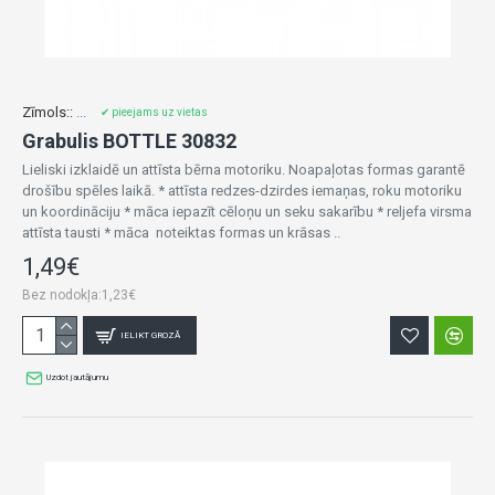
Zīmols::
...
✔ pieejams uz vietas
Grabulis BOTTLE 30832
Lieliski izklaidē un attīsta bērna motoriku. Noapaļotas formas garantē
drošību spēles laikā. * attīsta redzes-dzirdes iemaņas, roku motoriku
un koordināciju * māca iepazīt cēloņu un seku sakarību * reljefa virsma
attīsta tausti * māca noteiktas formas un krāsas ..
1,49€
Bez nodokļa:1,23€
IELIKT GROZĀ
Uzdot jautājumu