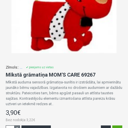
Zīmols::
...
✔ pieejams uz vietas
Mīkstā grāmatiņa MOM'S CARE 69267
Mīkstā auduma sensorā grāmatiņa-sunītis ir izstrādāta, lai apmierinātu
jaunāko bērnu vajadzības. Izgatavota no drošiem audumiem ar dažādu
struktūru. Pateicoties tam, bērns apgūst pasauli un attīsta taustes
sajūtas. Kontrastējošu elementu izmantošana attīsta pareizu krāsu
uztveri un ietekmē redzes at..
3,90€
Bez nodokļa:3,22€