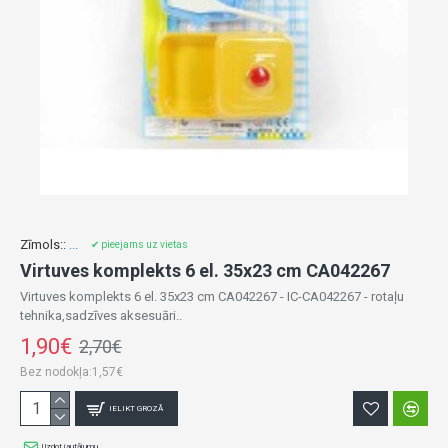
Zīmols::
...
✔ pieejams uz vietas
Virtuves komplekts 6 el. 35x23 cm CA042267
Virtuves komplekts 6 el. 35x23 cm CA042267 - IC-CA042267 - rotaļu
tehnika,sadzīves aksesuāri..
1,90€
2,70€
Bez nodokļa:1,57€
IELIKT GROZĀ
Uzdot jautājumu