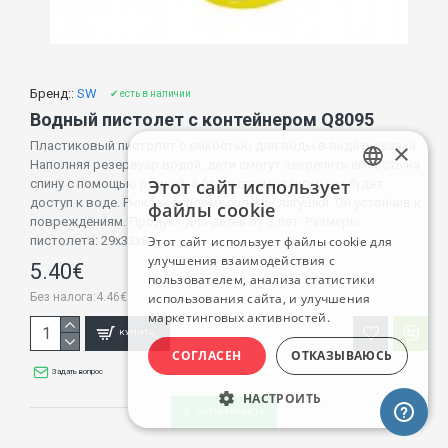
Бренд::
SW
✔ есть в наличии
Водный пистолет с контейнером Q8095
×
Пластиковый пистолет с емкостью для воды в виде рюкзака.
Наполняя резервуар водой, дети смогут закрепить ёмкость на
Этот сайт использует
спину с помощью ремней, а благодаря шлангу у них будет
LATVIAN
доступ к воде. Рюкзак в форме головы лягушки. Он устойчив к
файлы cookie
повреждениям. Продукт для детей от 3 лет. Размеры
RUSSIAN
пистолета: 29x33x8 ..
Этот сайт использует файлы cookie для
улучшения взаимодействия с
ENGLISH
5.40€
пользователем, анализа статистики
Без налога:4.46€
использования сайта, и улучшения
маркетинговых активностей.
КУПИТЬ
СОГЛАСЕН
ОТКАЗЫВАЮСЬ
Задать вопрос
НАСТРОИТЬ
FILTER PRODUCTS