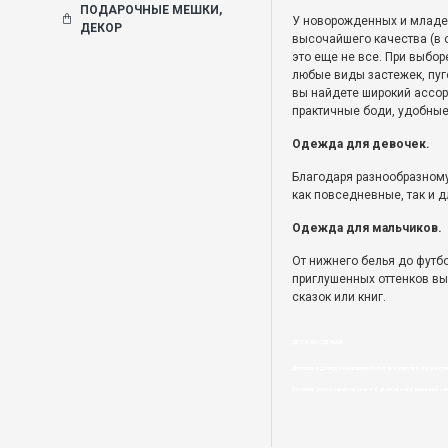
ПОДАРОЧНЫЕ МЕШКИ,
У новорожденных и младен
ДЕКОР
высочайшего качества (в 
это еще не все. При выбо
любые виды застежек, пуго
вы найдете широкий ассор
практичные боди, удобные
Одежда для девочек.
Благодаря разнообразному
как повседневные, так и д
Одежда для мальчиков.
От нижнего белья до футб
приглушенных оттенков вы
сказок или книг.
ДЕТСКАЯ ОДЕЖДА
Детская одежда в магазине bebis.lv-качество по разум
Спланируйте новый гардероб для своего малыша – в