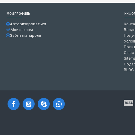
МОЙ ПРОФИЛЬ
ИНФО
Авторизироваться
Конт
Мои заказы
Владе
Забытый пароль
Получ
Услов
Полит
О нас
Sitem
Подар
BLOG