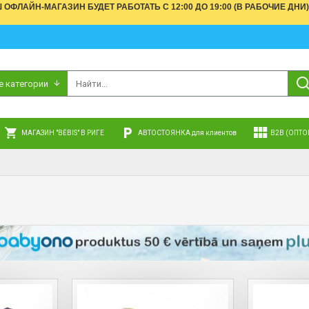
АШ ОФЛАЙН-МАГАЗИН БУДЕТ РАБОТАТЬ С 12:00 ДО 19:00 (В РАБОЧИЕ 
е категории
МАГАЗИН "BĒBIS" В РИГЕ
АВТОСТОЯНКА для клиентов
B2B (ОПТО