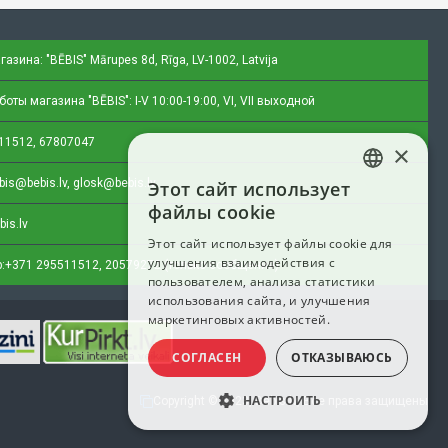
газина: "BĒBIS"
Mārupes 8d, Rīga, LV-1002, Latvija
оты магазина "BĒBIS": I-V 10:00-19:00, VI, VII выходной
11512, 67807047
×
bis@bebis.lv, glosk@bebis.lv
Этот сайт использует
LATVIAN
файлы cookie
bis.lv
RUSSIAN
Этот сайт использует файлы cookie для
улучшения взаимодействия с
ENGLISH
:
+371 295511512, 20579272 (только сообщения)
пользователем, анализа статистики
использования сайта, и улучшения
маркетинговых активностей.
СОГЛАСЕН
ОТКАЗЫВАЮСЬ
НАСТРОИТЬ
Copyright © 2023, Bebis.lv, Все права защищены