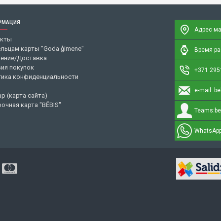
РМАЦИЯ
Адрес ма
акты
льцам карты "Goda ģimene"
Время раб
ение/Доставка
ия покупок
+371 295
ика конфиденциальности
e-mail:
be
ap (карта сайта)
очная карта "BĒBIS"
Teams:
be
WhatsApp