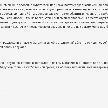
цев обычно особенно чувствительная кожа, поэтому предназначенная для н
основном хлопка), которые гарантируют правильную вентиляцию между слоя
ре одежды для детей 0-12 месяцев следует также обратить внимание на кро
виц или кнопок – лучше всего, чтобы они были расположены в места одежды 
тимент одежды, изготовленной из лучших материалов и специально разрабо
 штаны и кофточки – независимо от размера и пола, в них вашим малышам 
 предложению нашего магазина вы обязательно найдёте что-то и для своей м
ля особых случаев.
олок, блузонов, штанов и костюмов- в нашем магазине вы найдёте все эти п
берут однотонные футболки или брюки, а любители мультфильмов наверняк
ной цене
ыбирайте из