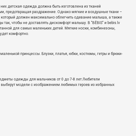
их детская одежда должна быть изготовлена ​​из тканей
ми, предотвращая раздражение. Однако мягкие и воздушные ткани –
й, который должен максимально облегчить одевание малыша, а также
так, чтобы не доставлять дискомфорт малышу. В "BĒBIS" и bebis.lv
танной для самых маленьких детей. Мягкие носки, комбинезоны,
будет комфортно.
аленькой принцессы. Блузки, платья, юбки, костюмы, гетры и брюки-
редметы одежды для мальчиков от 0 до 7-8 лет.Любители
а выберут модели с изображением любимых героев из избранных