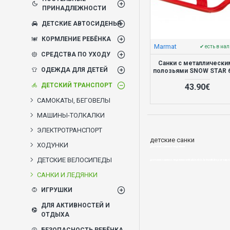
ПРИНАДЛЕЖНОСТИ
ДЕТСКИЕ АВТОСИДЕНЬЯ
КОРМЛЕНИЕ РЕБЁНКА
Marmat
✔ есть в на
СРЕДСТВА ПО УХОДУ
Санки с металлически
ОДЕЖДА ДЛЯ ДЕТЕЙ
полозьями SNOW STAR 
ДЕТСКИЙ ТРАНСПОРТ
43.90€
САМОКАТЫ, БЕГОВЕЛЫ
МАШИНЫ-ТОЛКАЛКИ
ЭЛЕКТРОТРАНСПОРТ
детские санки
ХОДУНКИ
детские санки и ледянки
ДЕТСКИЕ ВЕЛОСИПЕДЫ
детские санки и ледянки veikalā bebis.lv-kvalitāte par sapr
САНКИ И ЛЕДЯНКИ
ИГРУШКИ
ДЛЯ АКТИВНОСТЕЙ И
ОТДЫХА
БЕЗОПАСНОСТЬ РЕБЁНКА