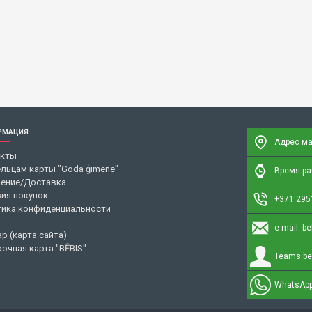
РМАЦИЯ
Адрес ма
акты
льцам карты "Goda ģimene"
Время раб
ение/Доставка
ия покупок
+371 295
ика конфиденциальности
e-mail:
be
ap (карта сайта)
очная карта "BĒBIS"
Teams:
be
WhatsApp