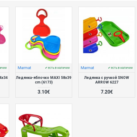
Marmat
Marmat
личии
✔ есть в наличии
✔ есть в наличии
4x34
Ледянка-яблочко MAXI 58x39
Ледянка с ручкой SNOW
cm (6173)
ARROW 6227
3.10€
7.20€