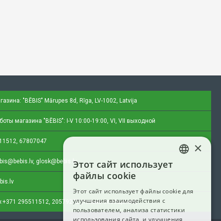
газина: "BĒBIS"
Mārupes 8d, Rīga, LV-1002, Latvija
оты магазина "BĒBIS": I-V 10:00-19:00, VI, VII выходной
11512, 67807047
×
bis@bebis.lv, glosk@bebis.lv
Этот сайт использует
LATVIAN
файлы cookie
bis.lv
RUSSIAN
Этот сайт использует файлы cookie для
улучшения взаимодействия с
ENGLISH
:
+371 295511512, 20579272 (только сообщения)
пользователем, анализа статистики
использования сайта, и улучшения