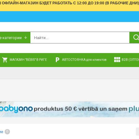
АШ ОФЛАЙН-МАГАЗИН БУДЕТ РАБОТАТЬ С 12:00 ДО 19:00 (В РАБОЧИЕ 
е категории
МАГАЗИН "BĒBIS" В РИГЕ
АВТОСТОЯНКА для клиентов
B2B (ОПТО
ие
0