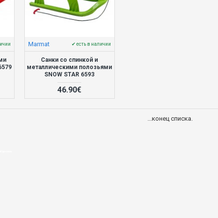
Marmat
личии
✔ есть в наличии
ми
Санки со спинкой и
6579
металлическими полозьями
SNOW STAR 6593
46.90€
...конец списка.
ātīgu cenu