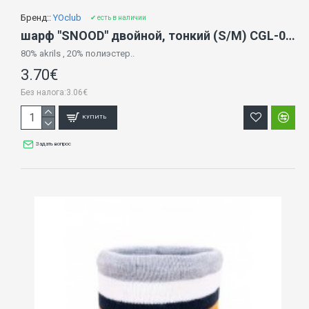
Бренд::
YOclub
✔ есть в наличии
шарф "SNOOD" двойной, тонкий (S/M) CGL-0117
80% akrils , 20% полиэстер..
3.70€
Без налога:3.06€
КУПИТЬ
Задать вопрос