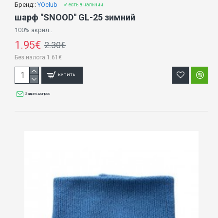
Бренд::
YOclub
✔ есть в наличии
шарф "SNOOD" GL-25 зимний
100% акрил..
1.95€
2.30€
Без налога:1.61€
КУПИТЬ
Задать вопрос