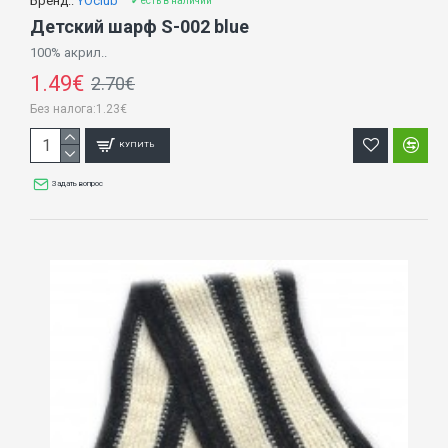
Бренд::
YOclub
✔ есть в наличии
Детский шарф S-002 blue
100% акрил..
1.49€
2.70€
Без налога:1.23€
КУПИТЬ
Задать вопрос