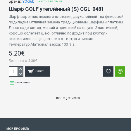
Бренд::
YOclub
✔ есть в наличии
Шарф GOLF утеплённый (S) CGL-0481
Шарф-воротник нежного плетения, двухслойный - на флисовой
подкладке.Отличная замена традиционным шарфам и платкам.
Легко надевается, мягкий и приятный на ощупь. Эластичный,
хорошо облегает шею, отлично подходит под куртку и
эффективно защищает шею от ветра и низких
температур.Материал верха: 100 % а..
5.20€
Без налога:4.30€
КУПИТЬ
Задать вопрос
...конец списка.
МОЙ ПРОФИЛЬ