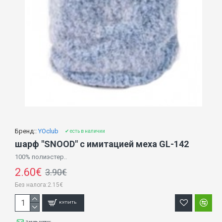
Бренд::
YOclub
✔ есть в наличии
шарф "SNOOD" с имитацией меха GL-142
100% полиэстер..
2.60€
3.90€
Без налога:2.15€
КУПИТЬ
Задать вопрос