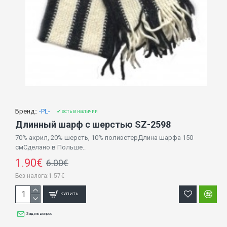
Бренд::
-PL-
✔ есть в наличии
Длинный шарф с шерстью SZ-2598
70% акрил, 20% шерсть, 10% полиэстерДлина шарфа 150
смСделано в Польше..
1.90€
6.00€
Без налога:1.57€
КУПИТЬ
Задать вопрос