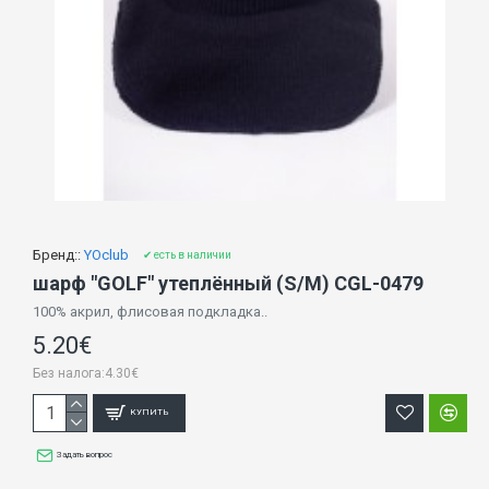
Бренд::
YOclub
✔ есть в наличии
шарф "GOLF" утеплённый (S/M) CGL-0479
100% акрил, флисовая подкладка..
5.20€
Без налога:4.30€
КУПИТЬ
Задать вопрос