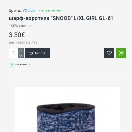
Бренд::
YOclub
✔ есть в наличии
шарф-воротник "SNOOD" L/XL GIRL GL-61
100% хлопок..
3.30€
Без налога:2.73€
КУПИТЬ
Задать вопрос