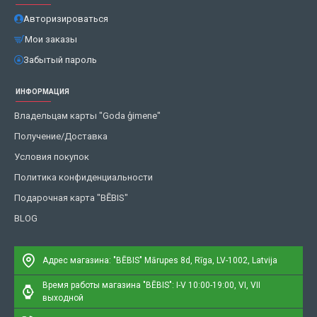
Авторизироваться
Мои заказы
Забытый пароль
ИНФОРМАЦИЯ
Владельцам карты "Goda ģimene"
Получение/Доставка
Условия покупок
Политика конфиденциальности
Подарочная карта "BĒBIS"
BLOG
Адрес магазина: "BĒBIS"
Mārupes 8d, Rīga, LV-1002, Latvija
Время работы магазина "BĒBIS": I-V 10:00-19:00, VI, VII
выходной