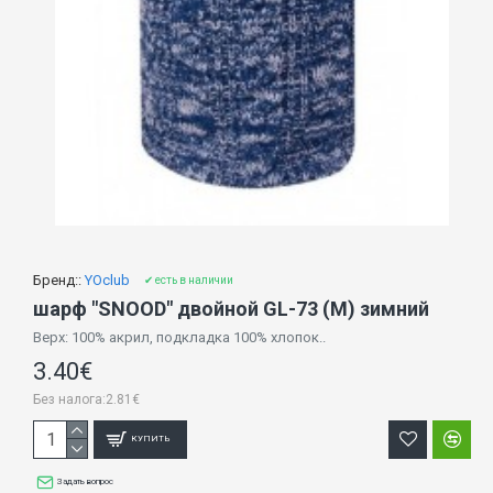
Бренд::
YOclub
✔ есть в наличии
шарф "SNOOD" двойной GL-73 (M) зимний
Верх: 100% акрил, подкладка 100% хлопок..
3.40€
Без налога:2.81€
КУПИТЬ
Задать вопрос