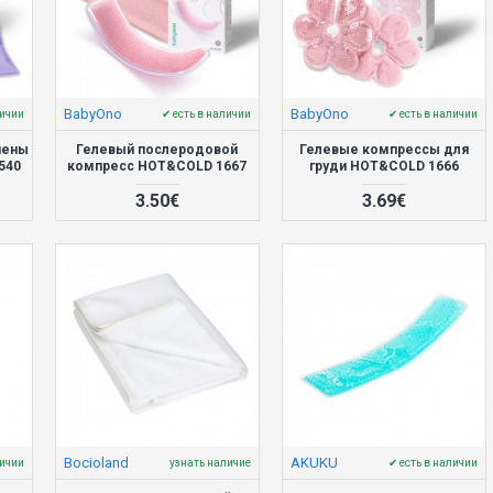
BabyOno
BabyOno
личии
✔ есть в наличии
✔ есть в наличии
иены
Гелевый послеродовой
Гелевые компрессы для
540
компресс HOT&COLD 1667
груди HOT&COLD 1666
3.50€
3.69€
Bocioland
AKUKU
личии
узнать наличие
✔ есть в наличии