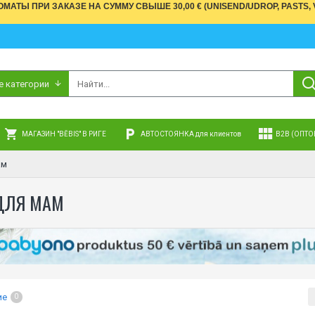
АТЫ ПРИ ЗАКАЗЕ НА СУММУ СВЫШЕ 30,00 € (UNISEND/UDROP, PASTS, V
е категории
МАГАЗИН "BĒBIS" В РИГЕ
АВТОСТОЯНКА для клиентов
B2B (ОПТО
ам
 ДЛЯ МАМ
ие
0