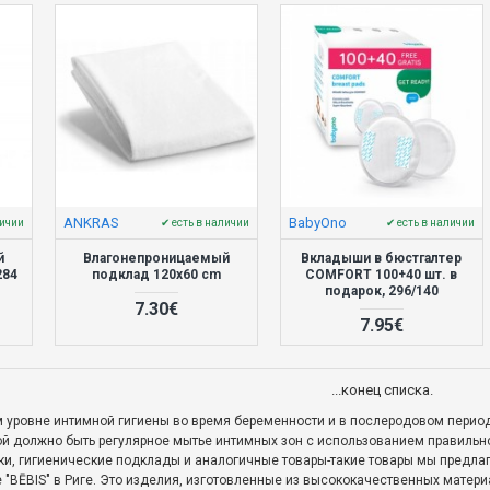
ANKRAS
BabyOno
личии
✔ есть в наличии
✔ есть в наличии
й
Влагонепроницаемый
Вкладыши в бюстгалтер
284
подклад 120x60 cm
COMFORT 100+40 шт. в
подарок, 296/140
7.30€
7.95€
...конец списка.
 уровне интимной гигиены во время беременности и в послеродовом период
ой должно быть регулярное мытье интимных зон с использованием правильн
ки, гигиенические подклады и аналогичные товары-такие товары мы предл
ине "BĒBIS" в Риге. Это изделия, изготовленные из высококачественных мате