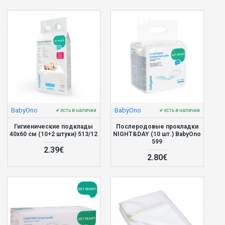
BabyOno
BabyOno
✔ есть в наличии
✔ есть в наличии
Гигиенические подклады
Послеродовые прокладки
40x60 см (10+2 штуки) 513/12
NIGHT&DAY (10 шт.) BabyOno
599
2.39€
2.80€