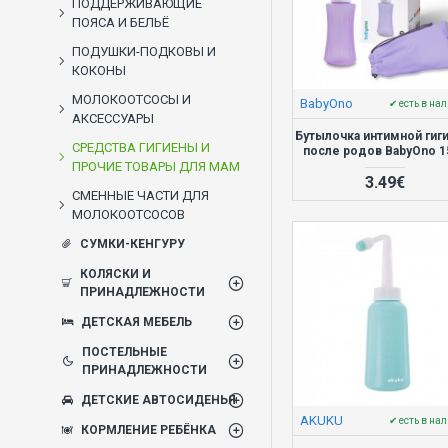
ПОДДЕРЖИВАЮЩИЕ
ПОЯСА И БЕЛЬЁ
ПОДУШКИ-ПОДКОВЫ И
КОКОНЫ
МОЛОКООТСОСЫ И
BabyOno
✔ есть в на
АКСЕССУАРЫ
Бутылочка интимной гиг
СРЕДСТВА ГИГИЕНЫ И
после родов BabyOno 1
ПРОЧИЕ ТОВАРЫ ДЛЯ МАМ
3.49€
СМЕННЫЕ ЧАСТИ ДЛЯ
МОЛОКООТСОСОВ
СУМКИ-КЕНГУРУ
КОЛЯСКИ И
ПРИНАДЛЕЖНОСТИ
ДЕТСКАЯ МЕБЕЛЬ
ПОСТЕЛЬНЫЕ
ПРИНАДЛЕЖНОСТИ
ДЕТСКИЕ АВТОСИДЕНЬЯ
AKUKU
✔ есть в на
КОРМЛЕНИЕ РЕБЁНКА