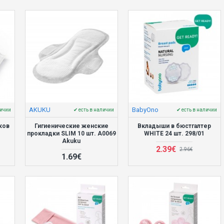
AKUKU
BabyOno
личии
✔ есть в наличии
✔ есть в наличии
ков
Гигиенические женские
Вкладыши в бюстгалтер
прокладки SLIM 10 шт. A0069
WHITE 24 шт. 298/01
Akuku
2.39€
2.96€
1.69€