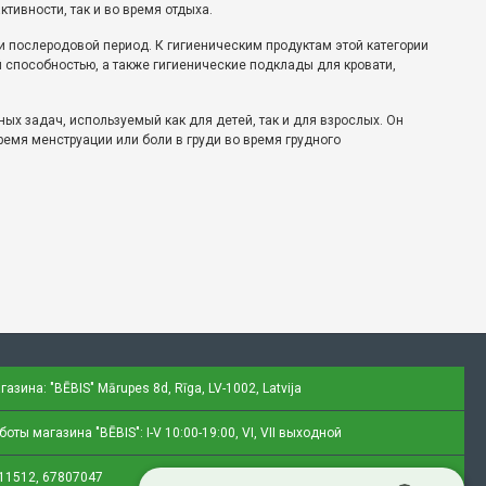
тивности, так и во время отдыха.
 и послеродовой период. К гигиеническим продуктам этой категории
способностью, а также гигиенические подклады для кровати,
ых задач, используемый как для детей, так и для взрослых. Он
ремя менструации или боли в груди во время грудного
газина: "BĒBIS"
Mārupes 8d, Rīga, LV-1002, Latvija
оты магазина "BĒBIS": I-V 10:00-19:00, VI, VII выходной
11512, 67807047