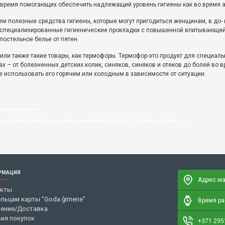
 время помогающих обеспечить надлежащий уровень гигиены как во время ак
али полезные средства гигиены, которые могут пригодиться женщинам, в до-
, специализированные гигиенические прокладки с повышенной впитывающей 
постельное белье от пятен.
ли также такие товары, как термофоры. Термофор-это продукт для специальн
х – от болезненных детских колик, синяков, синяков и отеков до болей во в
 использовать его горячим или холодным в зависимости от ситуации.
-kvalitāte par saprātīgu cenu
 во время беременности и в послеродовом периоде очень важна для комфорта и благополучия женщины, а также ее здоровья
РМАЦИЯ
Адрес ма
акты
льцам карты "Goda ģimene"
Время раб
ение/Доставка
ия покупок
+371 295