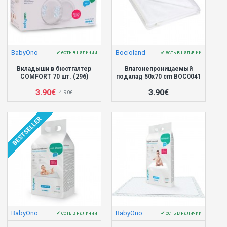
BabyOno
Bocioland
✔ есть в наличии
✔ есть в наличии
Вкладыши в бюстгалтер
Влагонепроницаемый
COMFORT 70 шт. (296)
подклад 50x70 cm BOC0041
3.90€
3.90€
4.90€
BESTSELLER
BabyOno
BabyOno
✔ есть в наличии
✔ есть в наличии