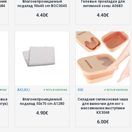
ания
Влагонепроницаемый
Гелевые прокладки для
684
подклад 90x40 cm BOC0045
интимной зоны A0683
4.40€
4.40€
AKUKU
KIK
личии
✔ есть в наличии
✔ есть в наличии
овые
Влагонепроницаемый
Складная силиконовая чаша
тук)
подклад 50x70 cm A1280
для ванночки для ног с
массажными выступами
4.90€
KX3068
6.00€