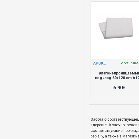
AKUKU
✔ есть в на
Влагонепроницаемы
подклад 60x120 cm A1
6.90€
Забота о соответствующем
здоровья. Конечно, основ
соответствующие проклад
bebis.lv, а также в магаз