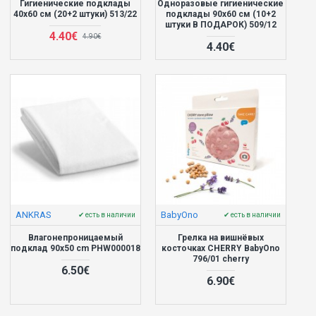
Гигиенические подклады
Одноразовые гигиенические
40x60 см (20+2 штуки) 513/22
подклады 90x60 см (10+2
штуки В ПОДАРОК) 509/12
4.40€
4.90€
4.40€
ANKRAS
BabyOno
✔ есть в наличии
✔ есть в наличии
Влагонепроницаемый
Грелка на вишнёвых
подклад 90x50 cm PHW000018
косточках CHERRY BabyOno
796/01 cherry
6.50€
6.90€