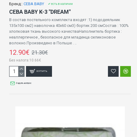
Бренд::
CEBA BABY
✔ есть в наличии
CEBA BABY K-3 "DREAM"
В состав постельного комплекта входят :1) пододеяльник
135х100 см2) наволочка 40х60 см3) бортик 200 смСостав : 100%
хлопковая ткань высокого качестваНаполнитель бортика :
неаллергичное , безопасное для младенца силиконовое
волокно.Произведено в Польше . ..
12.90€
21.30€
Без налога:10.66€
КУПИТЬ
Задать вопрос