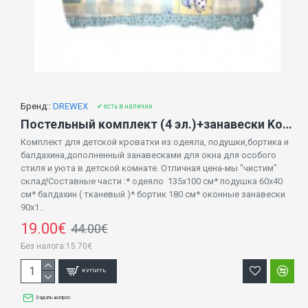
Бренд::
DREWEX
✔ есть в наличии
Постельный комплект (4 эл.)+занавески Kolorino M-020-распродажа
Комплект для детской кроватки из одеяла, подушки,бортика и
балдахина,дополненный занавесками для окна для особого
стиля и уюта в детской комнате. Отличная цена-мы "чистим"
склад!Составные части :* одеяло 135х100 см* подушка 60х40
см* балдахин ( тканевый )* бортик 180 см* оконные занавески
90х1..
19.00€
44.00€
Без налога:15.70€
КУПИТЬ
Задать вопрос