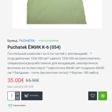
Бренд::
PUCHATEK
✔ есть в наличии
Puchatek ЁЖИК K-6 (054)
Постельный комплект из 6-ти частей с аппликацией : *
пододеяльник 135х100 см* одеяло 135х100 см (наполнитель-
специальное,выработанное для младенцев ,неалергичное
волокно из полиэстера) * наволочка 60х40 см* подушка 60х40
см * балдахин - тюль (москитная сетка) * бортик 180 смВсе ..
35.00€
65.90€
Без налога:28.93€
КУПИТЬ
Задать вопрос