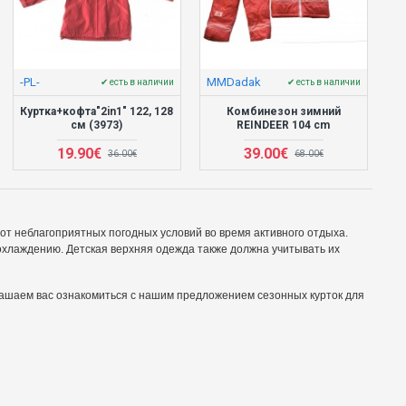
-PL-
MMDadak
✔ есть в наличии
✔ есть в наличии
Куртка+кофта"2in1" 122, 128
Комбинезон зимний
см (3973)
REINDEER 104 cm
19.90€
39.00€
36.00€
68.00€
от неблагоприятных погодных условий во время активного отдыха.
еохлаждению.
Детская верхняя одежда также должна учитывать их
ашаем вас ознакомиться с нашим предложением сезонных курток для