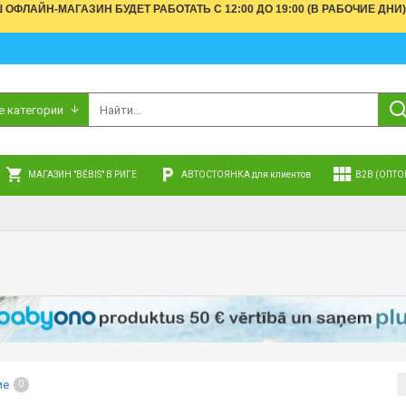
АШ ОФЛАЙН-МАГАЗИН БУДЕТ РАБОТАТЬ С 12:00 ДО 19:00 (В РАБОЧИЕ 
е категории
МАГАЗИН "BĒBIS" В РИГЕ
АВТОСТОЯНКА для клиентов
B2B (ОПТО
ие
0