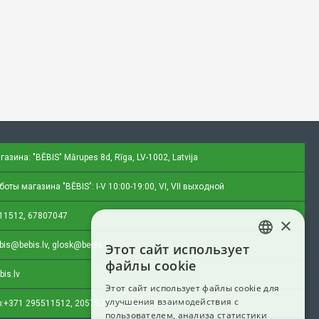
газина: "BĒBIS"
Mārupes 8d, Rīga, LV-1002, Latvija
оты магазина "BĒBIS": I-V 10:00-19:00, VI, VII выходной
11512, 67807047
×
bis@bebis.lv, glosk@bebis.lv
Этот сайт использует
LATVIAN
файлы cookie
bis.lv
RUSSIAN
Этот сайт использует файлы cookie для
улучшения взаимодействия с
ENGLISH
:
+371 295511512, 20579272 (только сообщения)
пользователем, анализа статистики