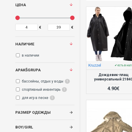
ЦЕНА
€
€
НАЛИЧИЕ
в наличии
Kruzzel
✔ есть в на
APAKŠGRUPA
Дождевик-плащ
универсальный 2184
бассейны, отдых у воды
1
4.90€
спортивный инвентарь
1
для игр в песке
1
РАЗМЕР ОДЕЖДЫ
BOY/GIRL