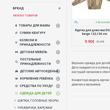
БРЕНД
КАТАЛОГ ТОВАРОВ
-PL-
✔ есть в на
ТОВАРЫ ДЛЯ МАМЫ
Куртка для девочки D
СУМКИ-КЕНГУРУ
beige 122,134 cm
КОЛЯСКИ И
9.90€
29.00€
ПРИНАДЛЕЖНОСТИ
ДЕТСКАЯ МЕБЕЛЬ
ПОСТЕЛЬНЫЕ
Верхняя одежда для детей
ПРИНАДЛЕЖНОСТИ
Дети нуждаются в особом у
ДЕТСКИЕ АВТОСИДЕНЬЯ
растущий организм и обес
КОРМЛЕНИЕ РЕБЁНКА
К
онкретную модель куртки 
девочек и мальчиков.
СРЕДСТВА ПО УХОДУ
верхняя одежда (распродажа)
ОДЕЖДА ДЛЯ ДЕТЕЙ
верхняя одежда (распродажа) veikalā bebis.lv-kvalitāte 
Верхняя одежда для детей – это специально разраб
ШАПКИ, ГОЛОВНЫЕ УБОРЫ
РУКАВИЧКИ, ВАРЕЖКИ