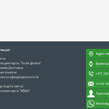
РМАЦИЯ
Адрес ма
акты
льцам карты "Goda ģimene"
Время раб
ение/Доставка
ия покупок
+371 295
ика конфиденциальности
e-mail:
be
ap (карта сайта)
очная карта "BĒBIS"
Teams:
be
WhatsApp