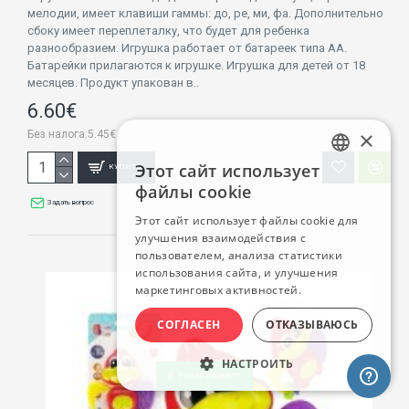
мелодии, имеет клавиши гаммы: до, ре, ми, фа. Дополнительно
сбоку имеет переплеталку, что будет для ребенка
разнообразием. Игрушка работает от батареек типа AA.
Батарейки прилагаются к игрушке. Игрушка для детей от 18
месяцев. Продукт упакован в..
6.60€
×
Без налога:5.45€
Этот сайт использует
КУПИТЬ
LATVIAN
файлы cookie
Задать вопрос
RUSSIAN
Этот сайт использует файлы cookie для
улучшения взаимодействия с
ENGLISH
пользователем, анализа статистики
использования сайта, и улучшения
маркетинговых активностей.
СОГЛАСЕН
ОТКАЗЫВАЮСЬ
НАСТРОИТЬ
FILTER PRODUCTS