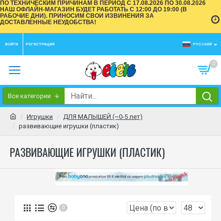
ПО ТЕХНИЧЕСКИМ ПРИЧИНАМ В ПЕРИОД С 17.08.2026 ПО 30.08.2026
НАШ ОФЛАЙН-МАГАЗИН БУДЕТ РАБОТАТЬ С 12:00 ДО 19:00 (В
РАБОЧИЕ ДНИ). ПРИНОСИМ СВОИ ИЗВИНЕНИЯ ЗА
ДОСТАВЛЕННЫЕ НЕУДОБСТВА!
ВОЙТИ
РЕГИСТРАЦИЯ
РУССКИЙ
0
Все категории
Игрушки
ДЛЯ МАЛЫШЕЙ (~0-5 лет)
развивающие игрушки (пластик)
РАЗВИВАЮЩИЕ ИГРУШКИ (ПЛАСТИК)
0