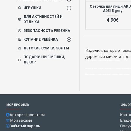
Сеточка для пищи AK
ИГРУШКИ
A0515 grey
ДЛЯ АКТИВНОСТЕЙ И
4.90€
ОТДЫХА
БЕЗОПАСНОСТЬ РЕБЁНКА
КУПАНИЕ РЕБЁНКА
ДЕТСКИЕ СУМКИ, ЗОНТЫ
Изделия, которые такж
дорожные миски и т. д.
ПОДАРОЧНЫЕ МЕШКИ,
другие принадлежности для кормления
ДЕКОР
другие принадлежности для кормления в магазине beb
Изделия, которые также пригодятся при кормлении
МОЙ ПРОФИЛЬ
ИНФО
Авторизироваться
Конт
Мои заказы
Владе
Забытый пароль
Получ