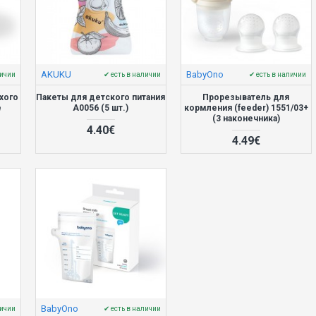
AKUKU
BabyOno
личии
✔ есть в наличии
✔ есть в наличии
хого
Пакеты для детского питания
Прорезыватель для
e
A0056 (5 шт.)
кормления (feeder) 1551/03+
(3 наконечника)
4.40€
4.49€
BabyOno
личии
✔ есть в наличии