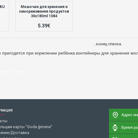
UKU
Мешочки для хранения и
замораживания продуктов
30x180ml 1084
5.39€
...конец списка.
е пригодятся при кормлении ребёнка:
контейнеры для хранения мол
is.lv-качество по разумной цене
РМАЦИЯ
Адрес ма
акты
льцам карты "Goda ģimene"
Время раб
ение/Доставка