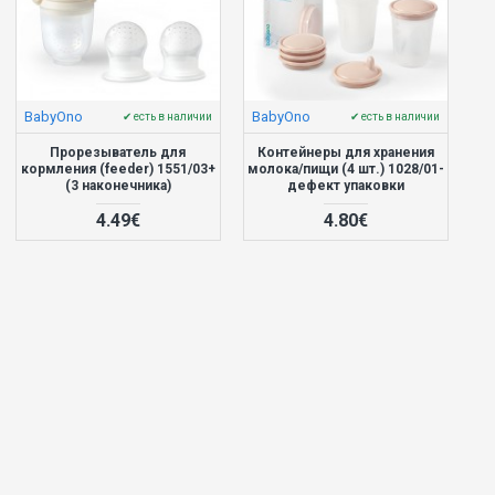
BabyOno
BabyOno
✔ есть в наличии
✔ есть в наличии
Прорезыватель для
Контейнеры для хранения
кормления (feeder) 1551/03+
молока/пищи (4 шт.) 1028/01-
(3 наконечника)
дефект упаковки
4.49€
4.80€