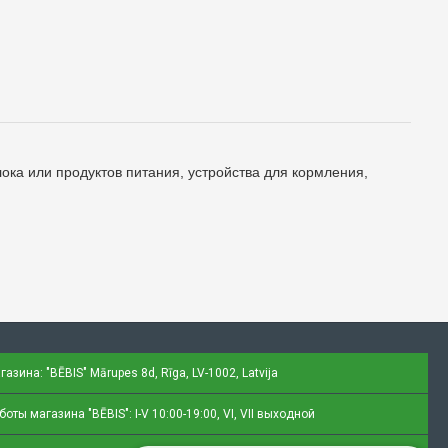
ока или продуктов питания, устройства для кормления,
газина: "BĒBIS"
Mārupes 8d, Rīga, LV-1002, Latvija
оты магазина "BĒBIS": I-V 10:00-19:00, VI, VII выходной