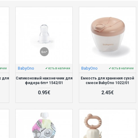
BabyOno
BabyOno
личии
✔ есть в наличии
✔ есть в наличии
к для
Силиконовый наконечник для
Емкость для хранения сухой
1
фидера 6m+ 1542/01
смеси BabyOno 1022/01
0.95€
2.45€