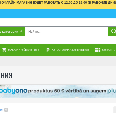
АШ ОФЛАЙН-МАГАЗИН БУДЕТ РАБОТАТЬ С 12:00 ДО 19:00 (В РАБОЧИЕ 
е категории
МАГАЗИН "BĒBIS" В РИГЕ
АВТОСТОЯНКА для клиентов
B2B (ОПТО
ЕНИЯ
ие
0