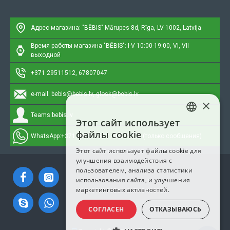
Адрес магазина: "BĒBIS"
Mārupes 8d, Rīga, LV-1002, Latvija
Время работы магазина "BĒBIS": I-V 10:00-19:00, VI, VII
выходной
+371 29511512, 67807047
e-mail:
bebis@bebis.lv, glosk@bebis.lv
×
Teams:
bebis.lv
Этот сайт использует
LATVIAN
файлы cookie
WhatsApp:
+371 295511512, 20579272 (только сообщения)
RUSSIAN
Этот сайт использует файлы cookie для
улучшения взаимодействия с
ENGLISH
пользователем, анализа статистики
использования сайта, и улучшения
маркетинговых активностей.
СОГЛАСЕН
ОТКАЗЫВАЮСЬ