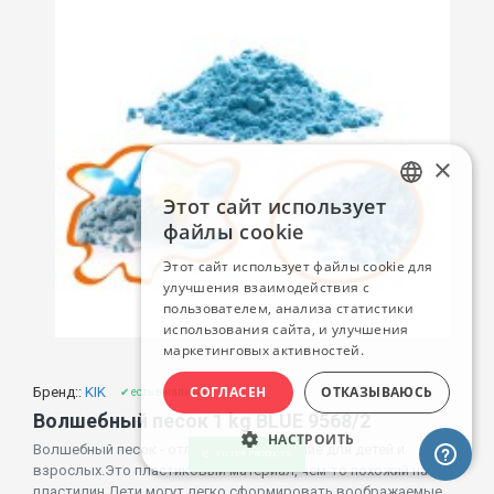
×
Этот сайт использует
LATVIAN
файлы cookie
RUSSIAN
Этот сайт использует файлы cookie для
улучшения взаимодействия с
ENGLISH
пользователем, анализа статистики
использования сайта, и улучшения
маркетинговых активностей.
СОГЛАСЕН
ОТКАЗЫВАЮСЬ
Бренд::
KIK
✔ есть в наличии
Волшебный песок 1 kg BLUE 9568/2
НАСТРОИТЬ
Волшебный песок - отличное развлечение для детей и
FILTER PRODUCTS
взрослых.Это пластиковый материал, чем-то похожий на
пластилин.Дети могут легко сформировать воображаемые