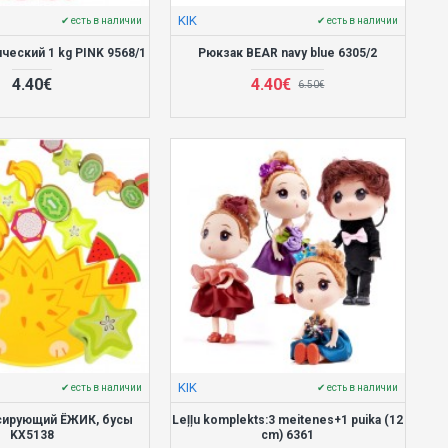
KIK
✔ есть в наличии
✔ есть в наличии
ческий 1 kg PINK 9568/1
Рюкзак BEAR navy blue 6305/2
4.40€
4.40€
6.50€
KIK
✔ есть в наличии
✔ есть в наличии
нсирующий ЁЖИК, бусы
Leļļu komplekts:3 meitenes+1 puika (12
KX5138
cm) 6361