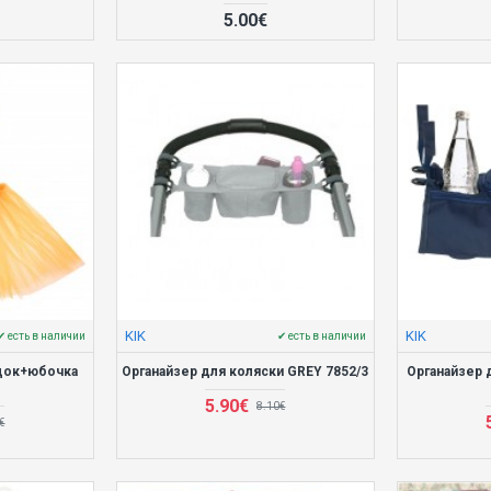
5.00€
KIK
KIK
✔ есть в наличии
✔ есть в наличии
док+юбочка
Органайзер для коляски GREY 7852/3
Органайзер 
5.90€
8.10€
€