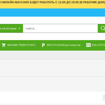
АШ ОФЛАЙН-МАГАЗИН БУДЕТ РАБОТАТЬ С 12:00 ДО 19:00 (В РАБОЧИЕ 
е категории
МАГАЗИН "BĒBIS" В РИГЕ
АВТОСТОЯНКА для клиентов
B2B (ОПТО