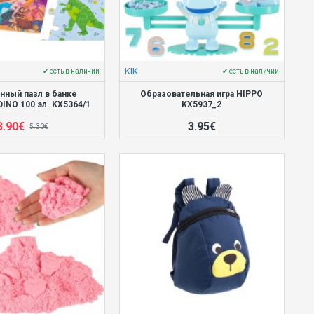
KIK
✔ есть в наличии
✔ есть в наличии
нный пазл в банке
Образовательная игра HIPPO
INO 100 эл. KX5364/1
KX5937_2
3.90€
3.95€
5.30€