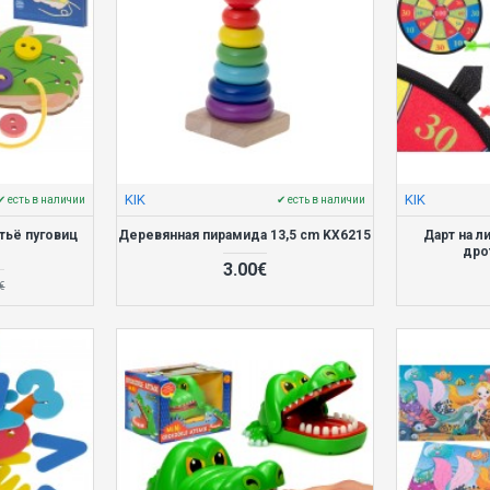
KIK
KIK
✔ есть в наличии
✔ есть в наличии
тьё пуговиц
Деревянная пирамида 13,5 cm KX6215
Дарт на л
дро
3.00€
€