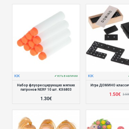
KIK
KIK
✔ есть в наличии
Набор флуоресцирующих мягких
Игра ДОМИНО классич
патронов NERF 10 шт. KX6803
1.50€
2.50
1.30€