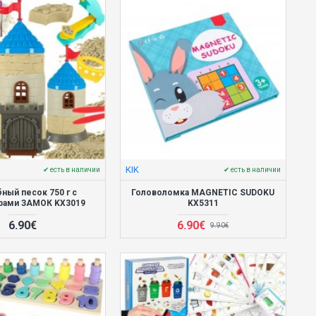
KIK
✔ есть в наличии
✔ есть в наличии
ный песок 750 г с
Головоломка MAGNETIC SUDOKU
рами ЗАМОК KX3019
KX5311
6.90€
6.90€
9.90€