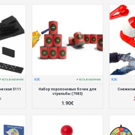
KIK
KIK
✔ есть в наличии
✔ есть в наличии
еская 5111
Набор поролоновых бочек для
Снежком
стрельбы (7983)
€
1.90€