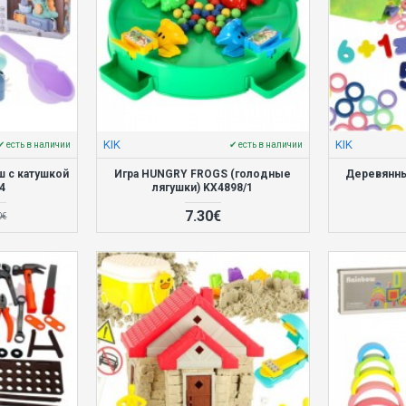
KIK
KIK
✔ есть в наличии
✔ есть в наличии
ш с катушкой
Игра HUNGRY FROGS (голодные
Деревянн
4
лягушки) KX4898/1
7.30€
0€