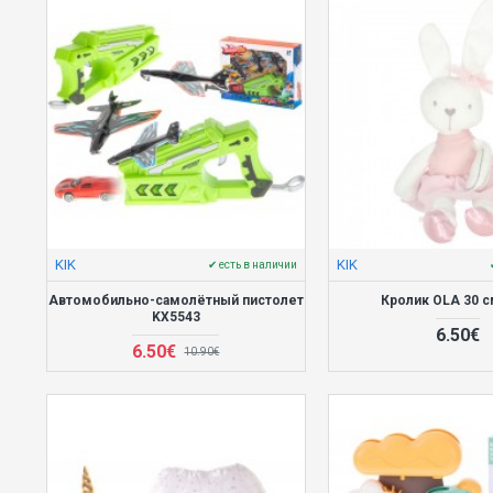
KIK
KIK
✔ есть в наличии
Автомобильно-самолётный пистолет
Кролик OLA 30 с
KX5543
6.50€
6.50€
10.90€