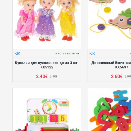
KIK
KIK
✔ есть в наличии
Куколки для кукольного дома 3 шт.
Деревянный ёжик-ши
KX5122
KX5697
2.40€
2.60€
3.10€
3.90