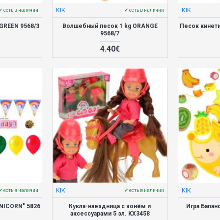
KIK
KIK
✔ есть в наличии
✔ есть в наличии
GREEN 9568/3
Волшебный песок 1 kg ORANGE
Песок кинети
9568/7
4.40€
KIK
KIK
✔ есть в наличии
✔ есть в наличии
UNICORN" 5826
Кукла-наездница с конём и
Игра Бала
аксессуарами 5 эл. KX3458