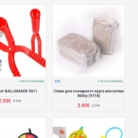
KIK
✔ есть в наличии
✔ есть в наличии
ат BALLMAKER 5611
Глина для гончарного круга или лепки
800гр (9718)
2.30€
3.30€
2.40€
2.70€