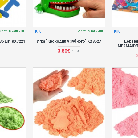
KIK
KIK
✔ есть в наличии
✔ есть в наличии
36 шт. KX7221
Игра "Крокодил у зубного" KX8527
Деревя
MERMAID/D
3.80€
4.50€