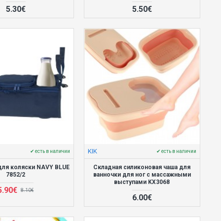
5.30€
5.50€
KIK
✔ есть в наличии
✔ есть в наличии
для коляски NAVY BLUE
Складная силиконовая чаша для
7852/2
ванночки для ног с массажными
выступами KX3068
5.90€
8.10€
6.00€