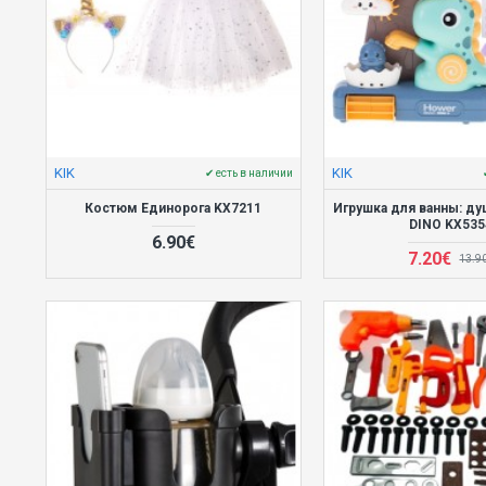
KIK
KIK
✔ есть в наличии
Костюм Единорога KX7211
Игрушка для ванны: ду
DINO KX535
6.90€
7.20€
13.9