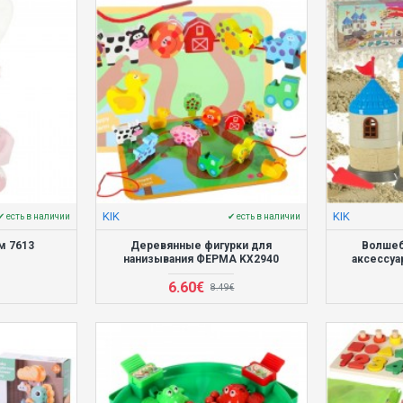
KIK
KIK
✔ есть в наличии
✔ есть в наличии
м 7613
Деревянные фигурки для
Волшеб
нанизывания ФЕРМА KX2940
аксессуа
6.60€
8.49€