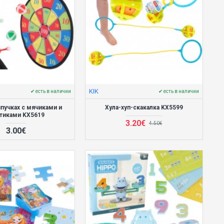
KIK
✔ есть в наличии
✔ есть в наличии
ипучках с мячиками и
Хула-хуп-скакалка KX5599
тиками KX5619
3.20€
4.50€
3.00€