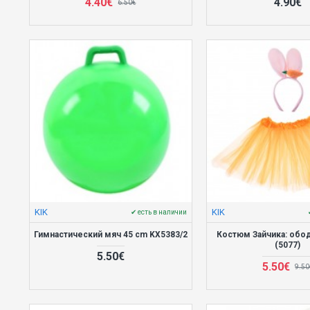
4.40€
4.90€
6.50€
KIK
KIK
✔ есть в наличии
Гимнастический мяч 45 cm KX5383/2
Костюм Зайчика: обо
(5077)
5.50€
5.50€
9.50