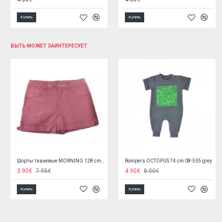
Купить
Купить
БЫТЬ МОЖЕТ ЗАИНТЕРЕСУЕТ
Мягкая книжечка COW BINGO 1690
Полотенце с капюшоном OWL 80x80 cm A1236 turkus
13.90€
10.60€
Купить
Купить