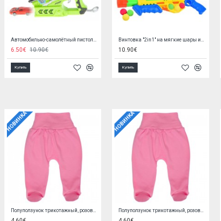
Интерактивный танцующий робот 62509
Интерактивный танцующий робот 77436
10.00€
9.50€
Купить
Купить
НОВИНКА
НОВИНКА
Кофточка PINK 56 cm EX0QV4W2
Варежки-нецарапки STARS
5.90€
1.90€