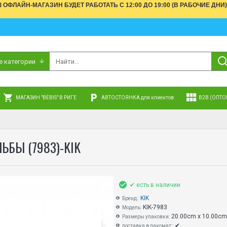
АШ ОФЛАЙН-МАГАЗИН БУДЕТ РАБОТАТЬ С 12:00 ДО 19:00 (В РАБОЧИЕ 
е категории
МАГАЗИН "BĒBIS" В РИГЕ
АВТОСТОЯНКА для клиентов
B2B (ОПТО
БЫ (7983)-KIK
✔ есть в наличии
KIK
Бренд::
KIK-7983
Модель:
20.00cm x 10.00cm
Размеры упаковки:
✔
доставка в пакомат::