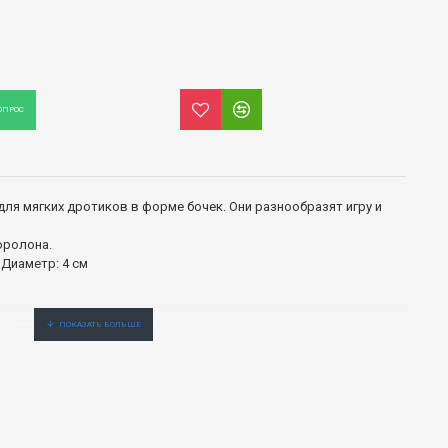
ОПРОС
ля мягких дротиков в форме бочек. Они разнообразят игру и
оролона.
 Диаметр: 4 см
обно и по низкой цене. Официальный дистрибьютер.er.