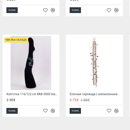
Купить
Купить
Шапка FILIP c хлопковой подкладкой (40 см)
Боди с короткими рук. 68 см 746 grey melange
3.90€
5.90€
2.90€
Купить
Купить