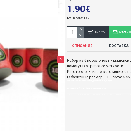
1.90€
Без налога: 1.57€
КУПИТЬ
ЗАДАТЬ В
ОПИСАНИЕ
ДОСТАВКА
Набор из 6 поролоновых мишеней д
помогут в отработке меткости.
Изготовлены из легкого мягкого п
Габаритные размеры: Высота: 6 см
Набор поролоновых бочек для стрельбы (7983)-KIK
1,90€ veikalā "BĒBIS" Rīgā vai bebis.lv.Pieejams(-a).
Buy Набор поролоновых бочек для стрельбы (7983)- : купить быстро, уд