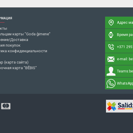
РМАЦИЯ
Адрес ма
акты
льцам карты "Goda ģimene"
Время раб
ение/Доставка
ия покупок
+371 295
ика конфиденциальности
e-mail:
be
ap (карта сайта)
очная карта "BĒBIS"
Teams:
be
WhatsApp