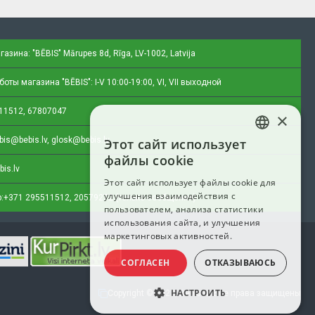
газина: "BĒBIS"
Mārupes 8d, Rīga, LV-1002, Latvija
оты магазина "BĒBIS": I-V 10:00-19:00, VI, VII выходной
11512, 67807047
×
bis@bebis.lv, glosk@bebis.lv
Этот сайт использует
LATVIAN
файлы cookie
bis.lv
RUSSIAN
Этот сайт использует файлы cookie для
улучшения взаимодействия с
ENGLISH
:
+371 295511512, 20579272 (только сообщения)
пользователем, анализа статистики
использования сайта, и улучшения
маркетинговых активностей.
СОГЛАСЕН
ОТКАЗЫВАЮСЬ
НАСТРОИТЬ
Copyright © 2023, Bebis.lv, Все права защищены