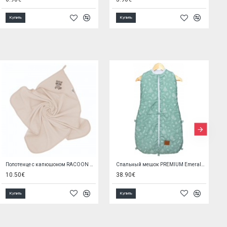
Купить
Купить
Складной обучающий коврик CITY 150x200 cm BL122
Полуползунок QUEEN 86 cm 07-785 white
27.90€
2.90€
Купить
Купить