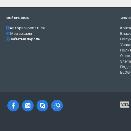
МОЙ ПРОФИЛЬ
ИНФО
Авторизироваться
Конт
Мои заказы
Владе
Забытый пароль
Получ
Услов
Полит
О нас
Sitem
Подар
BLOG