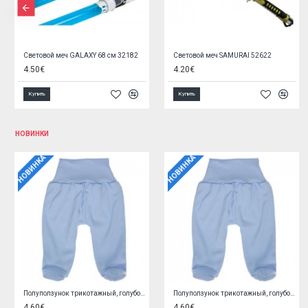
Два пистолета с аксессуарами в чемоданчике G1092
Детский бинокль G6400
11.90€
2.60€
Купить
Купить
НОВИНКИ
НОВИНКА
НОВИНКА
Кофточка трикотажная, розовая 62 cm O0YEYROX
Кофточка трикотажная, голубая 62 cm F9W2GGPL
5.90€
5.90€