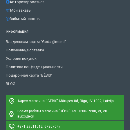
Авторизироваться
Мои заказы
Забытый пароль
ИНФОРМАЦИЯ
Владельцам карты "Goda ģimene"
Получение/Доставка
Условия покупок
Политика конфиденциальности
Подарочная карта "BĒBIS"
BLOG
Адрес магазина: "BĒBIS"
Mārupes 8d, Rīga, LV-1002, Latvija
Время работы магазина "BĒBIS": I-V 10:00-19:00, VI, VII
выходной
+371 29511512, 67807047