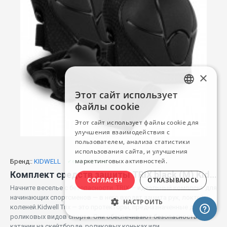
×
Этот сайт использует
LATVIAN
файлы cookie
RUSSIAN
Этот сайт использует файлы cookie для
улучшения взаимодействия с
ENGLISH
пользователем, анализа статистики
использования сайта, и улучшения
маркетинговых активностей.
Бренд::
KIDWELL
✔ есть в наличии
Комплект средств защиты TRIX black (M) Kidwell
СОГЛАСЕН
ОТКАЗЫВАЮСЬ
Начните веселье с безопасности. TRIX — идеальный комплект для
начинающих спортсменов — в него входят защита рук, локтей и
НАСТРОИТЬ
коленей.Kidwell Trix — это протекторы, предназначенные для
роликовых видов спорта. Они обеспечивают безопасность при
катании на скейтборде, роликовых коньках или