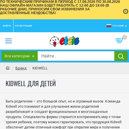
ПО ТЕХНИЧЕСКИМ ПРИЧИНАМ В ПЕРИОД С 17.08.2026 ПО 30.08.2026
НАШ ОФЛАЙН-МАГАЗИН БУДЕТ РАБОТАТЬ С 12:00 ДО 19:00 (В
РАБОЧИЕ ДНИ). ПРИНОСИМ СВОИ ИЗВИНЕНИЯ ЗА
ДОСТАВЛЕННЫЕ НЕУДОБСТВА!
ВОЙТИ
РЕГИСТРАЦИЯ
РУССКИЙ
0
Все категории
Бренд
KIDWELL
KIDWELL ДЛЯ ДЕТЕЙ
Быть родителем – это большой опыт, но и огромный вызов.
Команда
Kidwell это понимает и для улучшения жизни родителей
разрабатывает и создает функциональные и многозадачные
продукты.
Специалисты фирмы стараются воспринимать мир с точки
зрения ребенка, поэтому можно гарантировать, что продукция Kidwell
обеспечит детям отличный комфорт при открытии мира и получении