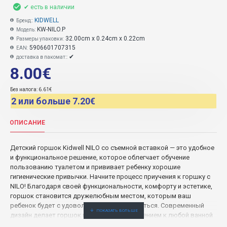
✔ есть в наличии
KIDWELL
Бренд::
KW-NILO.P
Модель:
32.00cm x 0.24cm x 0.22cm
Размеры упаковки:
5906601707315
EAN:
✔
доставка в пакомат::
8.00€
Без налога: 6.61€
2 или больше 7.20€
ОПИСАНИЕ
Детский горшок Kidwell NILO со съемной вставкой — это удобное
и функциональное решение, которое облегчает обучение
пользованию туалетом и прививает ребенку хорошие
гигиенические привычки. Начните процесс приучения к горшку с
NILO! Благодаря своей функциональности, комфорту и эстетике,
горшок становится дружелюбным местом, которым ваш
ребенок будет с удовольствием пользоваться. Современный
дизайн делает горшок идеальным дополнением к любой ванной
комнате или помещению, где ваш ребенок сможет легко и с