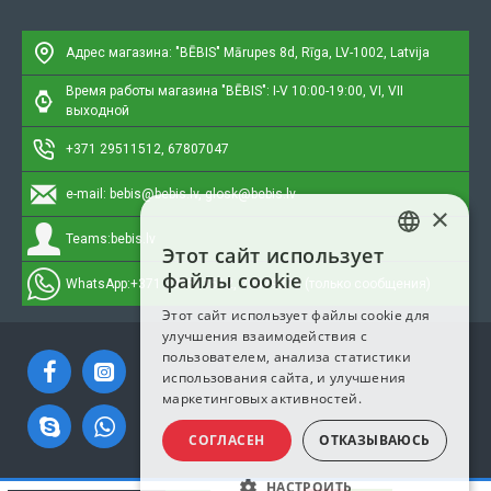
Адрес магазина: "BĒBIS"
Mārupes 8d, Rīga, LV-1002, Latvija
Время работы магазина "BĒBIS": I-V 10:00-19:00, VI, VII
выходной
+371 29511512, 67807047
e-mail:
bebis@bebis.lv, glosk@bebis.lv
×
Teams:
bebis.lv
Этот сайт использует
LATVIAN
файлы cookie
WhatsApp:
+371 295511512, 20579272 (только сообщения)
RUSSIAN
Этот сайт использует файлы cookie для
улучшения взаимодействия с
ENGLISH
пользователем, анализа статистики
использования сайта, и улучшения
маркетинговых активностей.
СОГЛАСЕН
ОТКАЗЫВАЮСЬ
НАСТРОИТЬ
Copyright © 2023, Bebis.lv, Все права защищены