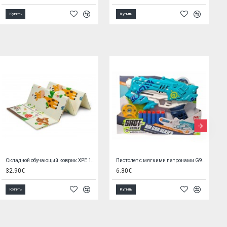
Купить
Купить
Губка для купания SUPER SOFT BabyOno 1640/01 pink
Метатель дисков 24840
1.69€
9.50€
Купить
Купить