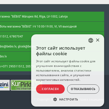
газина: "BĒBIS"
Mārupes 8d, Rīga, LV-1002, Latvija
оты магазина "BĒBIS": I-V 10:00-19:00, VI, VII выходной
11512, 67807047
×
bis@bebis.lv, glosk@bebis.lv
Этот сайт использует
LATVIAN
файлы cookie
bis.lv
RUSSIAN
Этот сайт использует файлы cookie для
улучшения взаимодействия с
ENGLISH
:
+371 295511512, 20579272 (только сообщения)
пользователем, анализа статистики
использования сайта, и улучшения
маркетинговых активностей.
СОГЛАСЕН
ОТКАЗЫВАЮСЬ
НАСТРОИТЬ
Copyright © 2023, Bebis.lv, Все права защищены