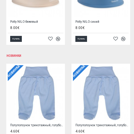
Горшок анатомический BEAR white pearl MS-013
Горшок анатомический OWL grey
5.90€
6.95€
5.90€
6.95€
Купить
Купить
НОВИНКИ
НОВИНКА
НОВИНКА
Кофточка трикотажная, розовая 62 cm O0YEYROX
Кофточка трикотажная, голубая 62 cm F9W2GGPL
5.90€
5.90€