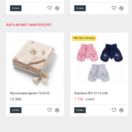
Купить
Купить
БЫТЬ МОЖЕТ ЗАИНТЕРЕСУЕТ
Пелёнка фланелевая с клеенкой FAIRY pink 50x60 cm (7419)
Нескользящий коврик 70x35 см 1346/07 green
2.65€
4.99€
7.90€
Купить
Купить