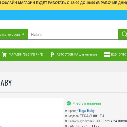
АШ ОФЛАЙН-МАГАЗИН БУДЕТ РАБОТАТЬ С 12:00 ДО 19:00 (В РАБОЧИЕ 
е категории
МАГАЗИН "BĒBIS" В РИГЕ
АВТОСТОЯНКА для клиентов
B2B (ОПТО
BABY
✔ есть в наличии
Tega Baby
Бренд::
TEGA-SL001.TU
Модель:
30.00cm x 24.00cm
Размеры упаковки:
5902963011220
EAN: