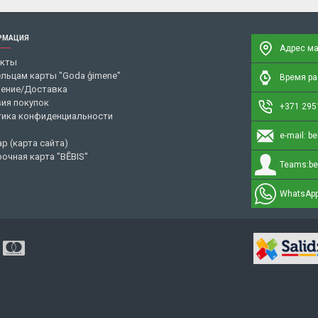
РМАЦИЯ
Адрес ма
акты
льцам карты "Goda ģimene"
Время раб
ение/Доставка
ия покупок
+371 295
ика конфиденциальности
e-mail:
be
ap (карта сайта)
очная карта "BĒBIS"
Teams:
be
WhatsApp