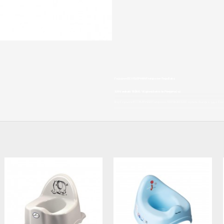
Горшок ECO ELEPHANT turquoise-Tega Baby
3,59€ veikalā "BĒBIS" Rīgā vai bebis.lv.Pieejams(-a).
Buy Горшок ECO ELEPHANT turquoise-5902963011220 : купить быстро, удобно