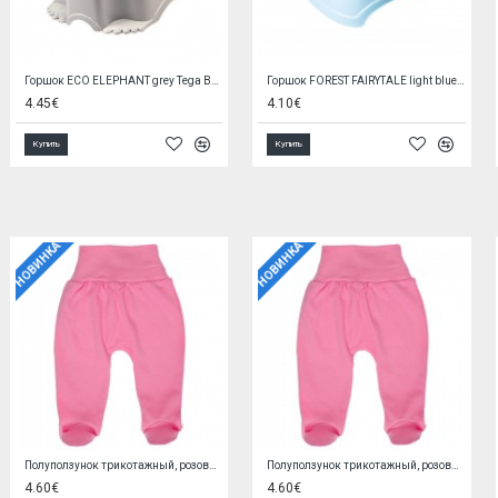
Горшок музыкальный ECO DINO green PO-056
Горшок музыкальный ECO DINO light blue PO-056-135
5.90€
5.90€
Купить
Купить
НОВИНКА
НОВИНКА
Кофточка PINK 56 cm EX0QV4W2
Варежки-нецарапки STARS
5.90€
1.90€