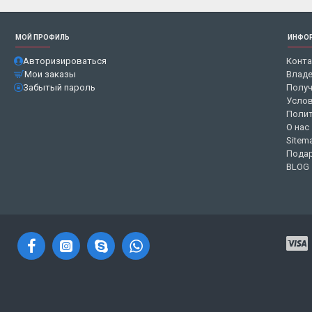
МОЙ ПРОФИЛЬ
ИНФО
Авторизироваться
Конт
Мои заказы
Владе
Забытый пароль
Получ
Услов
Полит
О нас
Sitem
Подар
BLOG