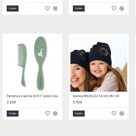
Купить
Купить
Силиконовый прорезыватель FLOWER 1596/02
Туристическая подушка-подкова Z2517 Lemon
3.80€
6.90€
Купить
Купить