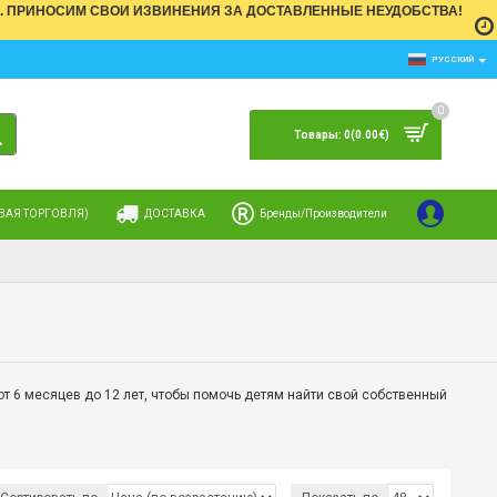
ДНИ). ПРИНОСИМ СВОИ ИЗВИНЕНИЯ ЗА ДОСТАВЛЕННЫЕ НЕУДОБСТВА!
РУССКИЙ
0
Товары: 0(0.00€)
ВАЯ ТОРГОВЛЯ)
ДОСТАВКА
Бренды/Производители
Войти
Спи
т 6 месяцев до 12 лет, чтобы
помочь детям найти свой собственный