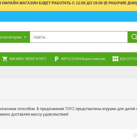
АШ ОФЛАЙН-МАГАЗИН БУДЕТ РАБОТАТЬ С 12:00 ДО 19:00 (В РАБОЧИЕ 
е категории
МАГАЗИН "BĒBIS" В РИГЕ
АВТОСТОЯНКА для клиентов
B2B (ОПТО
зопасным способом.
В предложении TOYZ представлены игрушки для детей о
еменно доставляя массу удовольствия!