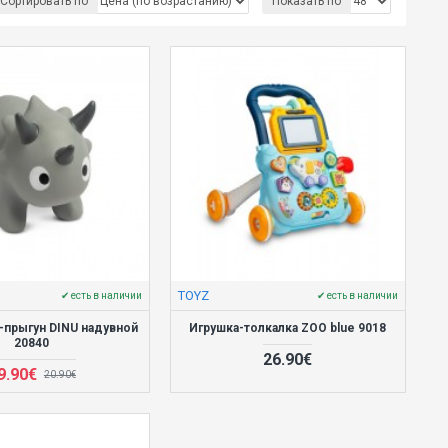
Сортировать по
Показать по
TOYZ
✔ есть в наличии
✔ есть в наличии
-прыгун DINU надувной
Игрушка-толкалка ZOO blue 9018
20840
26.90€
9.90€
20.90€