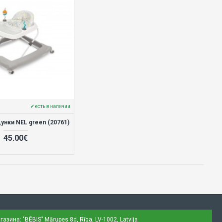
✔ есть в наличии
унки NEL green (20761)
45.00€
газина: "BĒBIS"
Mārupes 8d, Rīga, LV-1002, Latvija