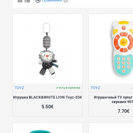
Сравнение
0
TOYZ
TOYZ
✔ есть в наличии
Игрушка BLACK&WHITE LION Toyz-034
Игрушечный TV пульт
звуками 90
5.50€
7.70€