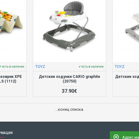
TOYZ
TOYZ
✔ есть в наличии
✔ есть в наличии
коврик XPE
Детские ходунки CARIO graphite
Детские ход
S (1112)
(20750)
37.90€
...конец списка.
РМАЦИЯ
Адрес ма