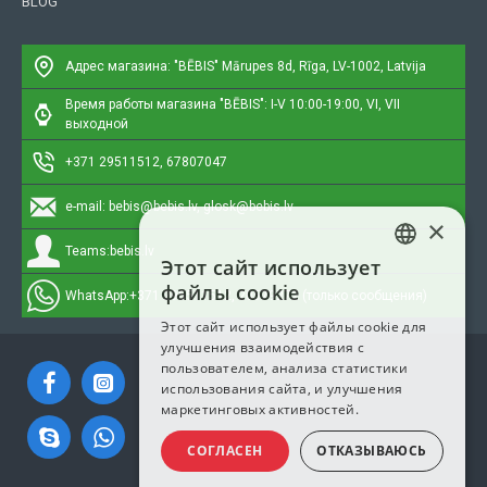
BLOG
Адрес магазина: "BĒBIS"
Mārupes 8d, Rīga, LV-1002, Latvija
Время работы магазина "BĒBIS": I-V 10:00-19:00, VI, VII
выходной
+371 29511512, 67807047
e-mail:
bebis@bebis.lv, glosk@bebis.lv
×
Teams:
bebis.lv
Этот сайт использует
LATVIAN
файлы cookie
WhatsApp:
+371 295511512, 20579272 (только сообщения)
RUSSIAN
Этот сайт использует файлы cookie для
улучшения взаимодействия с
ENGLISH
пользователем, анализа статистики
использования сайта, и улучшения
маркетинговых активностей.
СОГЛАСЕН
ОТКАЗЫВАЮСЬ