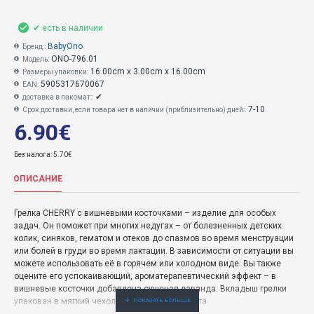
✔ есть в наличии
BabyOno
Бренд::
ONO-796.01
Модель:
16.00cm x 3.00cm x 16.00cm
Размеры упаковки:
5905317670067
EAN:
✔
доставка в пакомат::
7-10
Срок доставки, если товара нет в наличии (приблизительно) дней::
6.90€
Без налога: 5.70€
ОПИСАНИЕ
Грелка CHERRY с вишневыми косточками – изделие для особых
задач. Он поможет при многих недугах – от болезненных детских
колик, синяков, гематом и отеков до спазмов во время менструации
или болей в груди во время лактации. В зависимости от ситуации вы
можете использовать её в горячем или холодном виде. Вы также
оцените его успокаивающий, ароматерапевтический эффект – в
вишневые косточки добавлена сушеная лаванда. Вкладыш грелки
упакован в мягкий чехол нежного серого цвета.