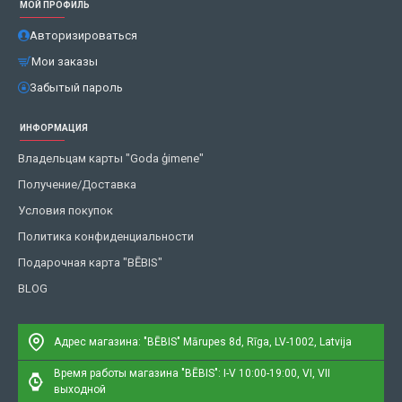
МОЙ ПРОФИЛЬ
Авторизироваться
Мои заказы
Забытый пароль
ИНФОРМАЦИЯ
Владельцам карты "Goda ģimene"
Получение/Доставка
Условия покупок
Политика конфиденциальности
Подарочная карта "BĒBIS"
BLOG
Адрес магазина: "BĒBIS"
Mārupes 8d, Rīga, LV-1002, Latvija
Время работы магазина "BĒBIS": I-V 10:00-19:00, VI, VII
выходной