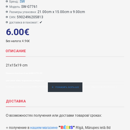
SW
Бренд::
SW-G7761
Модель:
21.00cm x 15.00cm x 9.00cm
Размеры упаковки:
5902496205813
EAN:
✔
доставка в пакомат::
6.00€
Без налога: 4.96€
ОПИСАНИЕ
21x15x19 cm
Машина для мыльных пузырей DINO G7761-SW
6,00€ veikalā "BĒBIS" Rīgā vai bebis.lv.Pieejams(-a).
Buy Машина для мыльных пузырей DINO G7761-5902496205813 : купить быстро, удобно и по низкой цене. Официальный дистрибьютер.er.
ДОСТАВКА
О возможностях получения или доставки товаров/ сроках:
"
B
Ē
B
I
S
"
⭐
получение в
нашем магазине
Rīgā, Mārupes ielā 8d