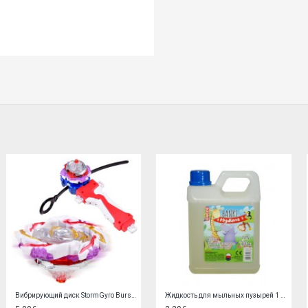
Прыгающий мяч 6,5 см 30898
Скачущий паук C3206