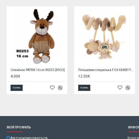
Пустышка NIGHT DREAMS анатомическая 6-18m 22/501 pink
Развивающие игрушки LINDA un STELLA 1446
2.95€
8.90€
14.90€
Купить
Купить
МОЙ ПРОФИЛЬ
ИНФО
Авторизироваться
Конт