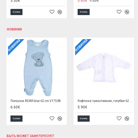
4.90€
5.50€
6.60€
Купить
Купить
НОВИНКИ
НОВИНКА
НОВИНКА
Варежки-нецарапки COLOR DINO
Варежки-нецарапки BIRDS
1.90€
1.90€
Купить
Купить
БЫТЬ МОЖЕТ ЗАИНТЕРЕСУЕТ