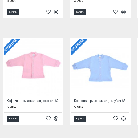
2.00€
3.10€
Купить
Купить
НОВИНКА
НОВИНКА
Шапочка трикотажная SMERFETKA белая (38/56 cm)
Шапочка трикотажная, после купания, белая (38/56 cm)
2.60€
2.20€
Купить
Купить