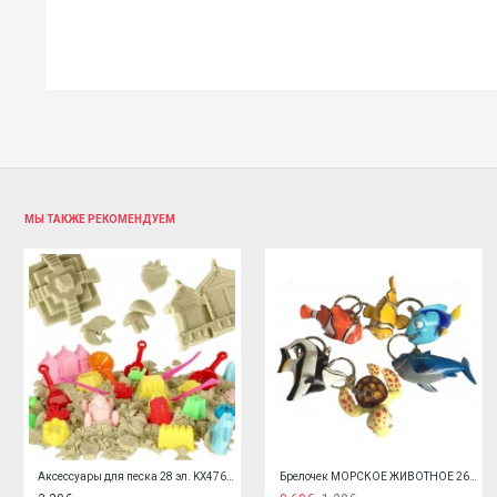
МЫ ТАКЖЕ РЕКОМЕНДУЕМ
Лопата+грабли с деревянной ручкой 60 см (4453)
Набор "Юный садовод" 59427