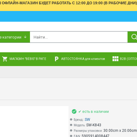
АШ ОФЛАЙН-МАГАЗИН БУДЕТ РАБОТАТЬ С 12:00 ДО 19:00 (В РАБОЧИЕ 
е категории
МАГАЗИН "BĒBIS" В РИГЕ
АВТОСТОЯНКА для клиентов
B2B (ОПТО
✔ есть в наличии
SW
Бренд::
SW-K843
Модель:
30.00cm x 20.00cm
Размеры упаковки:
5905914008447
EAN: