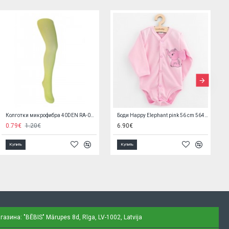
Пояс для беременных GERDA LUX 1/XS (68-80 cм) 9806
Простыня джерси для матраса в коляску 75x35 cм SILLO-2190 GREY
9.90€
21.52€
4.50€
Купить
Купить
газина: "BĒBIS"
Mārupes 8d, Rīga, LV-1002, Latvija