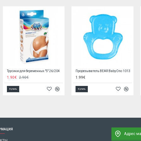
Пустышка NEWBORN симметричная 6-18 m 22/581 blue (new)
Вышибала REVE бежевый/золотой
3.10€
116.90€
122.00€
Купить
Купить
РМАЦИЯ
Адрес ма
акты