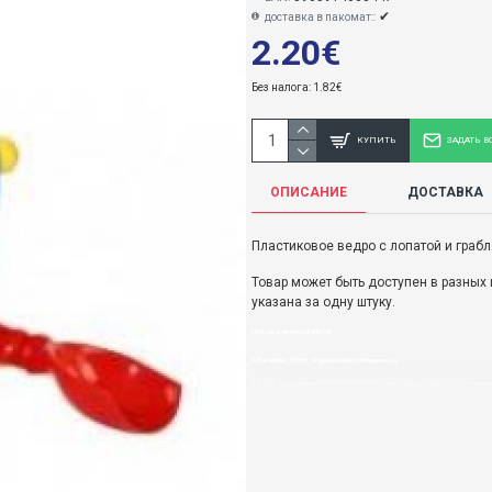
✔
доставка в пакомат::
2.20€
Без налога: 1.82€
КУПИТЬ
ЗАДАТЬ В
ОПИСАНИЕ
ДОСТАВКА
Пластиковое ведро с лопатой и грабл
Товар может быть доступен в разных
указана за одну штуку.
Набор для песка K843-SW
2,20€ veikalā "BĒBIS" Rīgā vai bebis.lv.Pieejams(-a).
Buy Набор для песка K843-5905914008447 : купить быстро, удобно и по низ