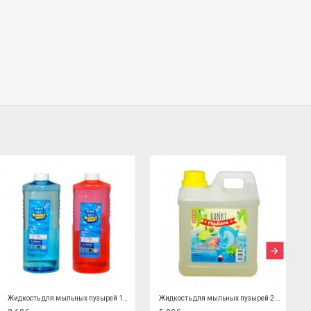
Тележка с комплектом для песка ZA3117
Брелок-медвежонок TG423556