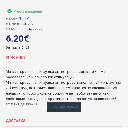
✔ есть в наличии
TULLO
Бренд::
TUL-707
Модель:
5905094777072
EAN:
6.20€
Без налога: 5.12€
ОПИСАНИЕ
Мягкая, красочная игрушка-антистресс с жидкостью – для
расслабления и сенсорной стимуляции.
Мягкая, красочная игрушка-антистресс, наполненная жидкостью
и блестками, которые плавно перемещаются по специальному
лабиринту. Просто слегка сожмите ее, чтобы увидеть, как
блестящие частицы завораживают, создавая успокаивающий
эффект движения.
Эта уникальная игрушка:
-стимулирует зрение и осязание,
ДОСТАВКА
-помогает успокоиться и сосредоточиться, снижает стресс,