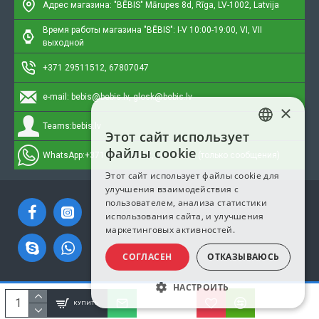
Адрес магазина: "BĒBIS"
Mārupes 8d, Rīga, LV-1002, Latvija
Время работы магазина "BĒBIS": I-V 10:00-19:00, VI, VII
выходной
+371 29511512, 67807047
e-mail:
bebis@bebis.lv, glosk@bebis.lv
×
Teams:
bebis.lv
Этот сайт использует
LATVIAN
файлы cookie
WhatsApp:
+371 295511512, 20579272 (только сообщения)
RUSSIAN
Этот сайт использует файлы cookie для
улучшения взаимодействия с
ENGLISH
пользователем, анализа статистики
использования сайта, и улучшения
маркетинговых активностей.
СОГЛАСЕН
ОТКАЗЫВАЮСЬ
НАСТРОИТЬ
Copyright © 2023, Bebis.lv, Все права защищены
КУПИТЬ