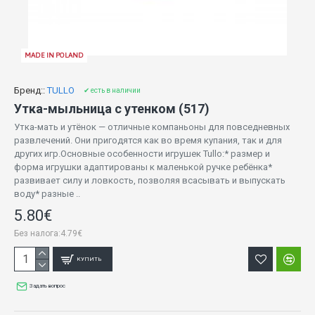
MADE IN POLAND
Бренд::
TULLO
✔ есть в наличии
Утка-мыльница с утенком (517)
Утка-мать и утёнок — отличные компаньоны для повседневных
развлечений. Они пригодятся как во время купания, так и для
других игр.Основные особенности игрушек Tullo:* размер и
форма игрушки адаптированы к маленькой ручке ребёнка*
развивает силу и ловкость, позволяя всасывать и выпускать
воду* разные ..
5.80€
Без налога:4.79€
КУПИТЬ
Задать вопрос