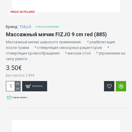
MADE IN POLAND
Бренд::
TULLO
✔ есть в наличии
Массажный мячик FIZJO 9 cm red (885)
Массажный мячик широкого применения: * реабилитация
после травм * стимуляция сенсорных рецепторов *
стимуляция кровообращения * массаж стоп * упражнение на
силу ухвата ..
3.50€
Без налога:2.89€
КУПИТЬ
Задать вопрос