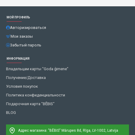
МОЙ ПРОФИЛЬ
Авторизироваться
Мои заказы
Забытый пароль
ИНФОРМАЦИЯ
Владельцам карты "Goda ģimene"
Получение/Доставка
Условия покупок
Политика конфиденциальности
Подарочная карта "BĒBIS"
BLOG
Адрес магазина: "BĒBIS"
Mārupes 8d, Rīga, LV-1002, Latvija