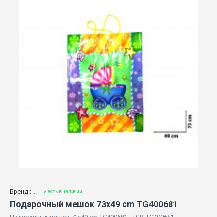
Бренд::
...
✔ есть в наличии
Подарочный мешок 73x49 cm TG400681
Подарочный мешок 73x49 cm TG400681 - TGR-TG400681 -