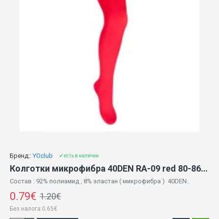
Бренд::
YOclub
✔ есть в наличии
Колготки микрофибра 40DEN RA-09 red 80-86 cm
Состав : 92% полиамид , 8% эластан ( микрофибра ) 40DEN..
0.79€
1.20€
Без налога:0.65€