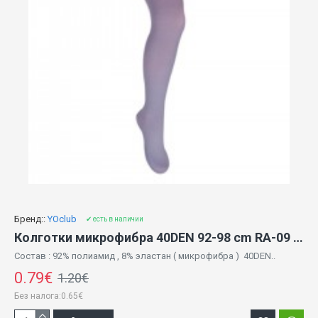
Бренд::
YOclub
✔ есть в наличии
Колготки микрофибра 40DEN 92-98 cm RA-09 light grey
Состав : 92% полиамид , 8% эластан ( микрофибра ) 40DEN..
0.79€
1.20€
Без налога:0.65€