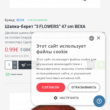
Бренд::
BEXA
✔ есть в наличии
Шапка-берет "3 FLOWERS" 47 cm BEXA
Двойная шапка-берет в стиле ретро, ​​очень мягкая, хорошо сидит
×
на голове.Снаружи 100 % акрил, подкладка из флиса (100 %
полиэстер).Сделано в Польше...
Этот сайт использует
LATVIAN
0.99€
7.00€
файлы cookie
RUSSIAN
Без налога:0.82€
Этот сайт использует файлы cookie для
улучшения взаимодействия с
ENGLISH
КУПИТЬ
пользователем, анализа статистики
использования сайта, и улучшения
Задать вопрос
маркетинговых активностей.
СОГЛАСЕН
ОТКАЗЫВАЮСЬ
НАСТРОИТЬ