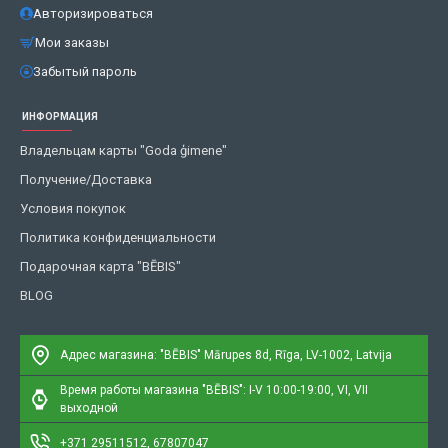
Авторизироваться
Мои заказы
Забытый пароль
ИНФОРМАЦИЯ
Владельцам карты "Goda ģimene"
Получение/Доставка
Условия покупок
Политика конфиденциальности
Подарочная карта "BĒBIS"
BLOG
Адрес магазина: "BĒBIS"
Mārupes 8d, Rīga, LV-1002, Latvija
Время работы магазина "BĒBIS": I-V 10:00-19:00, VI, VII
выходной
+371 29511512, 67807047