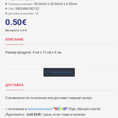
30.00cm x 20.00cm x 5.00cm
Размеры упаковки:
5902496182152
EAN:
✔
доставка в пакомат::
0.50€
Без налога: 0.41€
ОПИСАНИЕ
Размер продукта: 4 см x 12 см x 4 см
Мыльные пузыри Q8739-SW
0,50€ veikalā "BĒBIS" Rīgā vai bebis.lv.Pieejams(-a).
Buy Мыльные пузыри Q8739-5902496182152 : купить быстро, удобно и по низкой цене. Официальный дистрибьютер.er.
ДОСТАВКА
О возможностях получения или доставки товаров/ сроках:
"
B
Ē
B
I
S
"
⭐
получение в
нашем магазине
Rīgā, Mārupes ielā 8d
(Āgenskalns) -
0,00 EUR
/ сразу, если товар в наличии