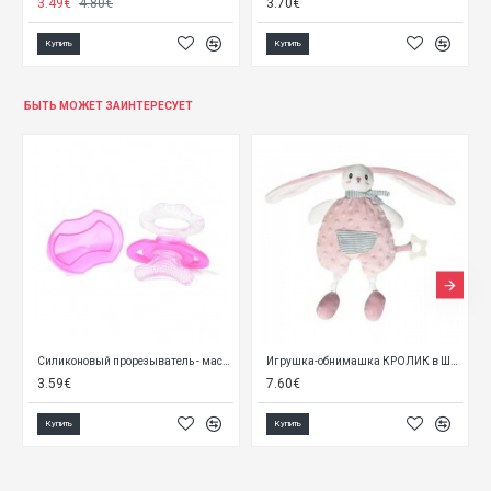
3.70€
6.90€
Купить
Купить
БЫТЬ МОЖЕТ ЗАИНТЕРЕСУЕТ
Игрушка-обнимашка КРОЛИК в ШТАНИШКАХ 25 см 9430
Кружка SMART 74/060 yellow
3.50€
4.29€
Купить
Купить