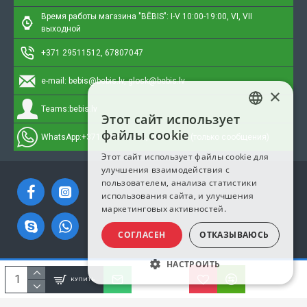
Время работы магазина "BĒBIS": I-V 10:00-19:00, VI, VII
выходной
+371 29511512, 67807047
e-mail:
bebis@bebis.lv, glosk@bebis.lv
×
Teams:
bebis.lv
Этот сайт использует
LATVIAN
файлы cookie
WhatsApp:
+371 295511512, 20579272 (только сообщения)
RUSSIAN
Этот сайт использует файлы cookie для
улучшения взаимодействия с
ENGLISH
пользователем, анализа статистики
использования сайта, и улучшения
маркетинговых активностей.
СОГЛАСЕН
ОТКАЗЫВАЮСЬ
НАСТРОИТЬ
Copyright © 2023, Bebis.lv, Все права защищены
КУПИТЬ