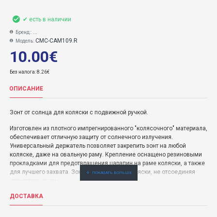
✔ есть в наличии
...
Бренд::
CMC-CAM109.R
Модель:
10.00€
Без налога: 8.26€
ОПИСАНИЕ
Зонт от солнца для коляски с подвижной ручкой.
Изготовлен ​​из плотного импрегнированного "колясочного" материала,
обеспечивает отличную защиту от солнечного излучения.
Универсальный держатель позволяет закрепить зонт на любой
коляске, даже на овальную раму. Крепление оснащено резиновыми
прокладками для предотвращения царапин на раме коляски, а также
для лучшего захвата. Зонт можно снять с коляски, не отсоединяя
держатель от рамы.
ДОСТАВКА
Диаметр зонта: 68 см.
Сделано в Польше.