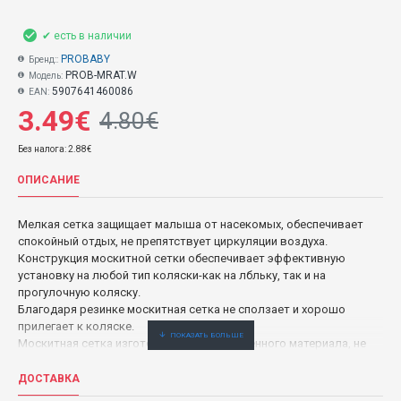
✔ есть в наличии
PROBABY
Бренд::
PROB-MRAT.W
Модель:
5907641460086
EAN:
3.49€
4.80€
Без налога: 2.88€
ОПИСАНИЕ
Мелкая сетка защищает малыша от насекомых, обеспечивает
спокойный отдых, не препятствует циркуляции воздуха.
Конструкция москитной сетки обеспечивает эффективную
установку на любой тип коляски-как на лбльку, так и на
прогулочную коляску.
Благодаря резинке москитная сетка не сползает и хорошо
прилегает к коляске.
Москитная сетка изготовлена ​​из качественного материала, не
содержащего вредных для здоровья ребенка веществ.
Состав: 100% полиэстер.
ДОСТАВКА
Произведено в Польше.