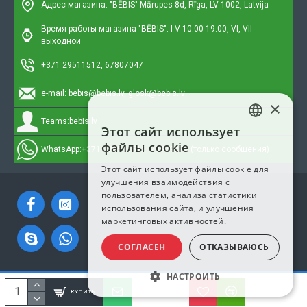
Адрес магазина: "BĒBIS"
Mārupes 8d, Rīga, LV-1002, Latvija
Время работы магазина "BĒBIS": I-V 10:00-19:00, VI, VII
выходной
+371 29511512, 67807047
e-mail:
bebis@bebis.lv, glosk@bebis.lv
×
Teams:
bebis.lv
Этот сайт использует
LATVIAN
файлы cookie
WhatsApp:
+371 295511512, 20579272 (только сообщения)
RUSSIAN
Этот сайт использует файлы cookie для
улучшения взаимодействия с
ENGLISH
пользователем, анализа статистики
использования сайта, и улучшения
маркетинговых активностей.
СОГЛАСЕН
ОТКАЗЫВАЮСЬ
НАСТРОИТЬ
Copyright © 2023, Bebis.lv, Все права защищены
КУПИТЬ