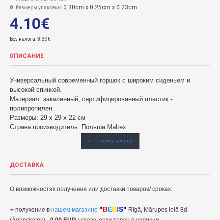
0.30cm x 0.25cm x 0.23cm
Размеры упаковки:
4.10€
Без налога: 3.39€
ОПИСАНИЕ
Универсальный современный горшок с широким сиденьем и
высокой спинкой.
Материал: закаленный, сертифицированный пластик -
полипропилен.
Размеры: 29 х 29 х 22 см
Страна производитель: Польша.Maltex
ДОСТАВКА
Детский горшок ZEBRA beige-Maltex BABY
О возможностях получения или доставки товаров/ сроках:
4,10€ veikalā "BĒBIS" Rīgā vai bebis.lv.Pieejams(-a).
Buy Детский горшок ZEBRA beige- : купить быстро, удобно и по низкой цене. Официальный дистрибьютер.er.
"
B
Ē
B
I
S
"
⭐
получение в
нашем магазине
Rīgā, Mārupes ielā 8d