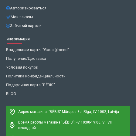
Авторизироваться
Мои заказы
Забытый пароль
ИНФОРМАЦИЯ
Владельцам карты "Goda ģimene"
Получение/Доставка
Условия покупок
Политика конфиденциальности
Подарочная карта "BĒBIS"
BLOG
Адрес магазина: "BĒBIS"
Mārupes 8d, Rīga, LV-1002, Latvija
Время работы магазина "BĒBIS": I-V 10:00-19:00, VI, VII
выходной