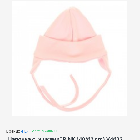
Бренд::
-PL-
✔ есть в наличии
Шапочка с "ушками" PINK (40/62 cm) V4602