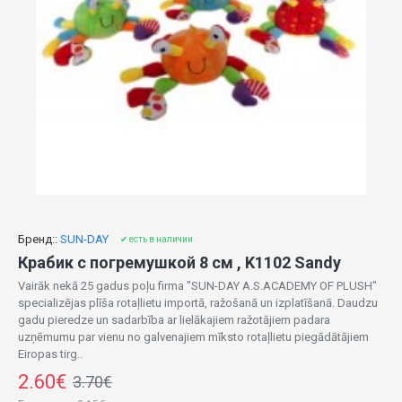
Бренд::
SUN-DAY
✔ есть в наличии
Крабик с погремушкой 8 см , K1102 Sandy
Vairāk nekā 25 gadus poļu firma "SUN-DAY A.S.ACADEMY OF PLUSH"
specializējas plīša rotaļlietu importā, ražošanā un izplatīšanā. Daudzu
gadu pieredze un sadarbība ar lielākajiem ražotājiem padara
uzņēmumu par vienu no galvenajiem mīksto rotaļlietu piegādātājiem
Eiropas tirg..
2.60€
3.70€