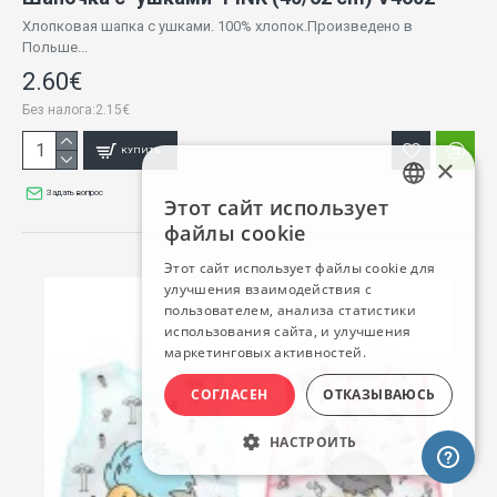
Хлопковая шапка с ушками. 100% хлопок.Произведено в
Польше...
2.60€
Без налога:2.15€
КУПИТЬ
×
Задать вопрос
Этот сайт использует
LATVIAN
файлы cookie
RUSSIAN
Этот сайт использует файлы cookie для
улучшения взаимодействия с
ENGLISH
пользователем, анализа статистики
использования сайта, и улучшения
маркетинговых активностей.
СОГЛАСЕН
ОТКАЗЫВАЮСЬ
НАСТРОИТЬ