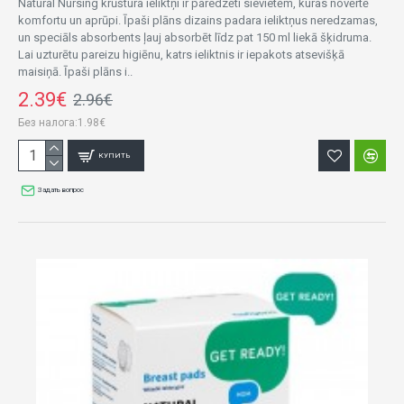
Natural Nursing krūštura ieliktņi ir paredzēti sievietēm, kuras novērtē
komfortu un aprūpi. Īpaši plāns dizains padara ieliktņus neredzamas,
un speciāls absorbents ļauj absorbēt līdz pat 150 ml liekā šķidruma.
Lai uzturētu pareizu higiēnu, katrs ieliktnis ir iepakots atsevišķā
maisiņā. Īpaši plāns i..
2.39€
2.96€
Без налога:1.98€
КУПИТЬ
Задать вопрос