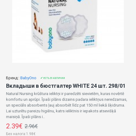
Бренд::
BabyOno
✔ есть в наличии
Вкладыши в бюстгалтер WHITE 24 шт. 298/01
Natural Nursing krūštura ieliktņi ir paredzēti sievietēm, kuras novērtē
komfortu un aprūpi. Īpaši plāns dizains padara ieliktņus neredzamas,
un speciāls absorbents ļauj absorbēt līdz pat 150 ml liekā šķidruma.
Lai uzturētu pareizu higiēnu, katrs ieliktnis ir iepakots atsevišķā
maisiņā. Īpaši plāns i..
2.39€
2.96€
Без налога:1.98€