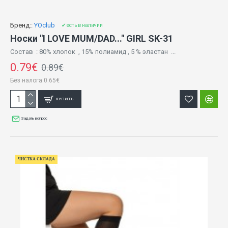
Бренд::
YOclub
✔ есть в наличии
Носки "I LOVE MUM/DAD..." GIRL SK-31
Состав : 80% хлопок , 15% полиамид , 5 % эластан ...
0.79€
0.89€
Без налога:0.65€
КУПИТЬ
Задать вопрос
ЧИСТКА СКЛАДА