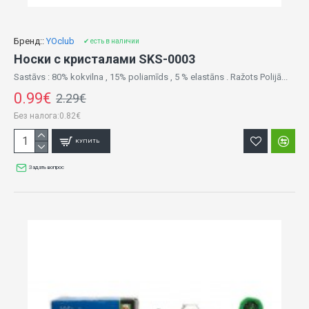
Бренд::
YOclub
✔ есть в наличии
Носки с кристалами SKS-0003
Sastāvs : 80% kokvilna , 15% poliamīds , 5 % elastāns . Ražots Polijā...
0.99€
2.29€
Без налога:0.82€
КУПИТЬ
Задать вопрос