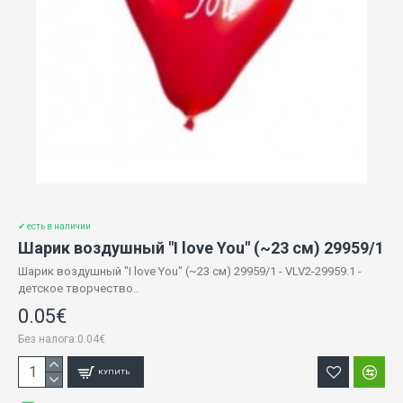
✔ есть в наличии
Шарик воздушный "I love You" (~23 cм) 29959/1
Шарик воздушный "I love You" (~23 cм) 29959/1 - VLV2-29959.1 -
детское творчество..
0.05€
Без налога:0.04€
КУПИТЬ