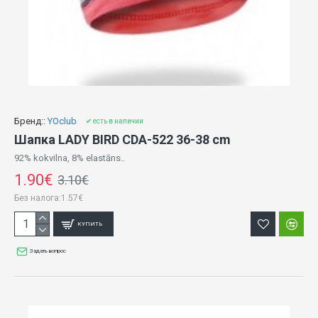
Бренд::
YOclub
✔ есть в наличии
Шапка LADY BIRD CDA-522 36-38 cm
92% kokvilna, 8% elastāns..
1.90€
3.10€
Без налога:1.57€
КУПИТЬ
Задать вопрос