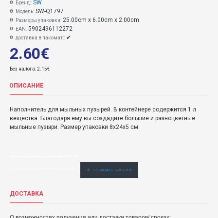
SW
Бренд::
SW-Q1797
Модель:
25.00cm x 6.00cm x 2.00cm
Размеры упаковки:
5902496112272
EAN:
✔
доставка в пакомат::
2.60€
Без налога: 2.15€
ОПИСАНИЕ
Наполнитель для мыльных пузырей.
В контейнере содержится 1 л
вещества.
Благодаря ему вы создадите большие и разноцветные
мыльные пузыри.
Размер упаковки
8x24x5 см
Жидкость для мыльных пузырей 1литр Q1797-SW
2,60€ veikalā "BĒBIS" Rīgā vai bebis.lv.Pieejams(-a).
Buy Жидкость для мыльных пузырей 1литр Q1797-5902496112272 : купить быстро, удобно и по низкой цене. Официальный дистрибьютер.er.
ДОСТАВКА
О возможностях получения или доставки товаров/ сроках: