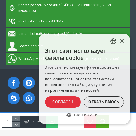
Время работы магазина "BĒBIS": I-V 10:00-19:00, VI, VII
выходной
+371 29511512, 67807047
e-mail:
bebis@bebis.lv, glosk@bebis.lv
×
Teams:
bebis.lv
Этот сайт использует
LATVIAN
файлы cookie
WhatsApp:
+371 295511512, 20579272 (только сообщения)
RUSSIAN
Этот сайт использует файлы cookie для
улучшения взаимодействия с
ENGLISH
пользователем, анализа статистики
использования сайта, и улучшения
маркетинговых активностей.
СОГЛАСЕН
ОТКАЗЫВАЮСЬ
НАСТРОИТЬ
Copyright © 2023, Bebis.lv, Все права защищены
КУПИТЬ