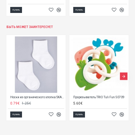
Купить
Купить
БЫТЬ МОЖЕТ ЗАИНТЕРЕСУЕТ
Прорезыватель TRIO Tuli Fun 50709
Рюкзак BEAR no OOPS 15711 [NY23]
Горш
5.60€
14.90€
8.00
Купить
Купить
Купи