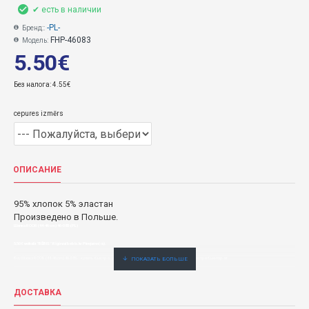
✔ есть в наличии
-PL-
Бренд::
FHP-46083
Модель:
5.50€
Без налога: 4.55€
cepures izmērs
ОПИСАНИЕ
95% хлопок 5% эластан
Произведено в Польше.
Шапка ROOR (44-46 cm) 46-083-(PL)
5,50€ veikalā "BĒBIS" Rīgā vai bebis.lv.Pieejams(-a).
Buy Шапка ROOR (44-46 cm) 46-083- : купить быстро, удобно и по низкой цене. Официальный дистрибьютер.er.
ДОСТАВКА