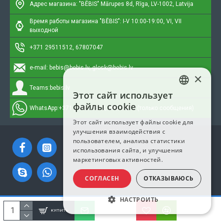
Адрес магазина: "BĒBIS"
Mārupes 8d, Rīga, LV-1002, Latvija
Время работы магазина "BĒBIS": I-V 10:00-19:00, VI, VII
выходной
+371 29511512, 67807047
e-mail:
bebis@bebis.lv, glosk@bebis.lv
×
Teams:
bebis.lv
Этот сайт использует
LATVIAN
файлы cookie
WhatsApp:
+371 295511512, 20579272 (только сообщения)
RUSSIAN
Этот сайт использует файлы cookie для
улучшения взаимодействия с
ENGLISH
пользователем, анализа статистики
использования сайта, и улучшения
маркетинговых активностей.
СОГЛАСЕН
ОТКАЗЫВАЮСЬ
НАСТРОИТЬ
Copyright © 2023, Bebis.lv, Все права защищены
КУПИТЬ