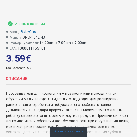
✔ есть в наличии
BabyOno
Бренд::
ONO-1542.43
Модель:
14.00cm x 7.00cm x 7.00cm
Размеры упаковки:
1000011155101
EAN:
3.59€
Без налога: 2.97€
ОПИСАНИЕ
Прорезыватель для кормления – незаменимый помощник при
обучении малыша еде.
Он идеально подходит для расширения
рациона вашего ребенка и побуждает его пробовать новые
деликатесы.
Благодаря прорезывателю вы можете смело давать
ребенку свежие овощи, фрукты и другие продукты.
Прочный силикон
легко чистится и обеспечивает безопасность при откусывании пищи,
исключая риск подавиться.
Кроме того, прорезыватель мягко
успокоит десны вашего ребенка во время прорезывания зубов и