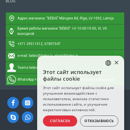
BLOG
Адрес магазина: "BĒBIS"
Mārupes 8d, Rīga, LV-1002, Latvija
Время работы магазина "BĒBIS": I-V 10:00-19:00, VI, VII
выходной
+371 29511512, 67807047
e-mail:
bebis@bebis.lv, glosk@bebis.lv
×
Teams:
bebis.lv
Этот сайт использует
LATVIAN
файлы cookie
WhatsApp:
+371 295511512, 20579272 (только сообщения)
RUSSIAN
Этот сайт использует файлы cookie для
улучшения взаимодействия с
ENGLISH
пользователем, анализа статистики
использования сайта, и улучшения
маркетинговых активностей.
СОГЛАСЕН
ОТКАЗЫВАЮСЬ