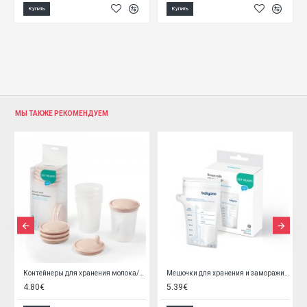
Купить
Купить
МЫ ТАКЖЕ РЕКОМЕНДУЕМ
1022/01
Контейнеры для хранения молока/пищи (4 шт.) 1028/01-дефект упаковки
Мешочки для хранения и замораживания продуктов 30x180ml 1084
4.80€
5.39€