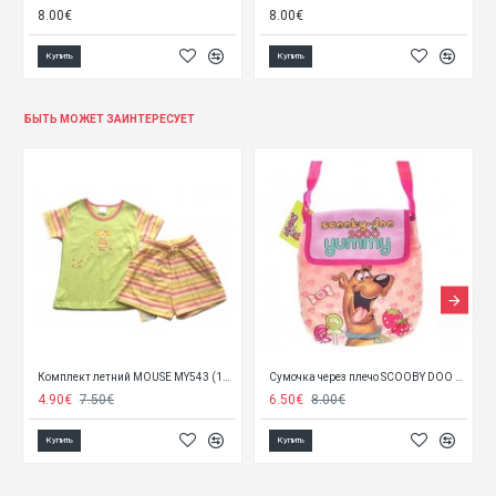
8.00€
4.45€
Купить
Купить
БЫТЬ МОЖЕТ ЗАИНТЕРЕСУЕТ
Комплект летний MOUSE MY543 (116)
Сумочка через плечо SCOOBY DOO 08972
Бортик 
90€
7.50€
6.50€
8.00€
18.90€
упить
Купить
Купить