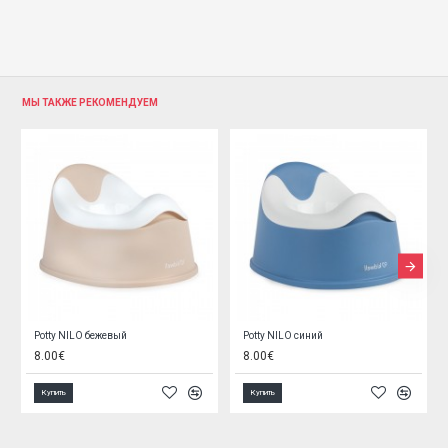
МЫ ТАКЖЕ РЕКОМЕНДУЕМ
tty NILO бежевый
Potty NILO синий
00€
8.00€
4.45€
упить
Купить
Купить