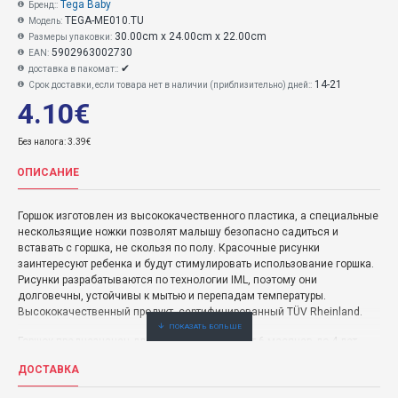
Tega Baby
Бренд::
TEGA-ME010.TU
Модель:
30.00cm x 24.00cm x 22.00cm
Размеры упаковки:
5902963002730
EAN:
✔
доставка в пакомат::
14-21
Срок доставки, если товара нет в наличии (приблизительно) дней::
4.10€
Без налога: 3.39€
ОПИСАНИЕ
Горшок изготовлен из высококачественного пластика, а специальные
нескользящие ножки позволят малышу безопасно садиться и
вставать с горшка, не скользя по полу. Красочные рисунки
заинтересуют ребенка и будут стимулировать использование горшка.
Рисунки разрабатываются по технологии IML, поэтому они
долговечны, устойчивы к мытью и перепадам температуры.
Высококачественный продукт, сертифицированный TÜV Rheinland.
Горшок предназначен для детей в возрасте от 6 месяцев до 4 лет.
ДОСТАВКА