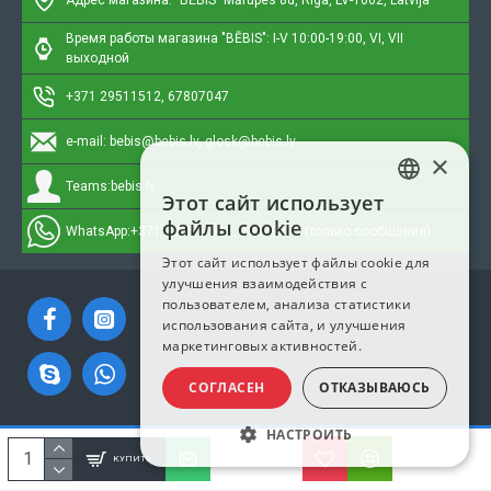
Адрес магазина: "BĒBIS"
Mārupes 8d, Rīga, LV-1002, Latvija
Время работы магазина "BĒBIS": I-V 10:00-19:00, VI, VII
выходной
+371 29511512, 67807047
e-mail:
bebis@bebis.lv, glosk@bebis.lv
×
Teams:
bebis.lv
Этот сайт использует
LATVIAN
файлы cookie
WhatsApp:
+371 295511512, 20579272 (только сообщения)
RUSSIAN
Этот сайт использует файлы cookie для
улучшения взаимодействия с
ENGLISH
пользователем, анализа статистики
использования сайта, и улучшения
маркетинговых активностей.
СОГЛАСЕН
ОТКАЗЫВАЮСЬ
НАСТРОИТЬ
Copyright © 2023, Bebis.lv, Все права защищены
КУПИТЬ