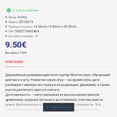
✔ есть в наличии
Ruhhy
Бренд::
IST-26672
Модель:
16.00cm x 9.00cm x 25.00cm
Размеры упаковки:
5900779960404
EAN:
✔
доставка в пакомат::
9.50€
Без налога: 7.85€
ОПИСАНИЕ
Деревянный развивающий пазл-сортер Монтессори, обучающий
цветам и счету. Развитие через игру — во время игры дети
развивают мелкую моторику и координацию движений, а также
учатся различать цвета и считать.
Долговечность — изготовленная из высококачественной
древесины, игрушка прочная и долговечная, поэтому вам не
нужно беспокоиться о том, что она быстро сломается. Это
долгосрочное вложение, которым смогут наслаждаться
поколения, что делает ее экологичным выбором.