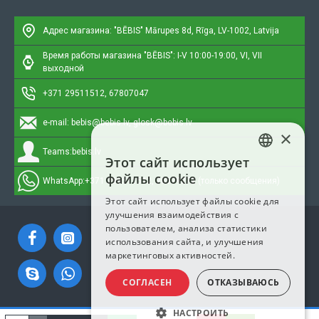
Адрес магазина: "BĒBIS"
Mārupes 8d, Rīga, LV-1002, Latvija
Время работы магазина "BĒBIS": I-V 10:00-19:00, VI, VII
выходной
+371 29511512, 67807047
e-mail:
bebis@bebis.lv, glosk@bebis.lv
×
Teams:
bebis.lv
Этот сайт использует
LATVIAN
файлы cookie
WhatsApp:
+371 295511512, 20579272 (только сообщения)
RUSSIAN
Этот сайт использует файлы cookie для
улучшения взаимодействия с
ENGLISH
пользователем, анализа статистики
использования сайта, и улучшения
маркетинговых активностей.
СОГЛАСЕН
ОТКАЗЫВАЮСЬ
НАСТРОИТЬ
Copyright © 2023, Bebis.lv, Все права защищены