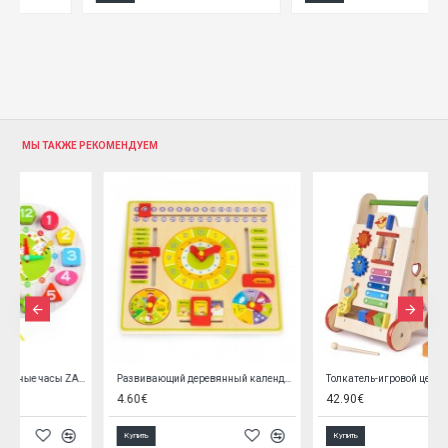
МЫ ТАКЖЕ РЕКОМЕНДУЕМ
ные часы ZA3608
Развивающий деревянный календарь 00630
Толкатель-игровой центр деревянный (6495)
4.60€
42.90€
Купить
Купить